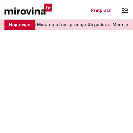
Pretplata
a Mina na tržnici prodaje 45 godina: 'Meni je ovo zabava i tera
Najnovije: