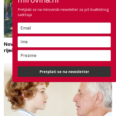
Pretplati se na mirovinski newsletter za još kvalitetnog
sadržaja
Novi projekt za aktivne seniore: 'Osmijeh, topla
riječ i stvaranje novih uspomena'
Pretplati se na newsletter