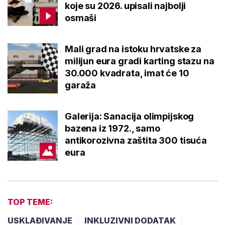
koje su 2026. upisali najbolji
osmaši
Mali grad na istoku hrvatske za
milijun eura gradi karting stazu na
30.000 kvadrata, imat će 10
garaža
Galerija: Sanacija olimpijskog
bazena iz 1972., samo
antikorozivna zaštita 300 tisuća
eura
TOP TEME:
USKLAĐIVANJE
INKLUZIVNI DODATAK