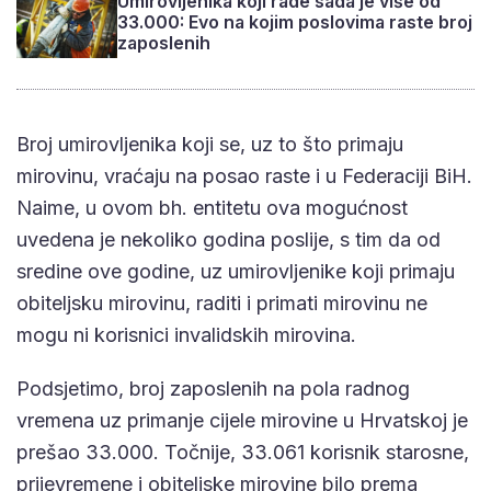
Umirovljenika koji rade sada je više od
33.000: Evo na kojim poslovima raste broj
zaposlenih
Broj umirovljenika koji se, uz to što primaju
mirovinu, vraćaju na posao raste i u Federaciji BiH.
Naime, u ovom bh. entitetu ova mogućnost
uvedena je nekoliko godina poslije, s tim da od
sredine ove godine, uz umirovljenike koji primaju
obiteljsku mirovinu, raditi i primati mirovinu ne
mogu ni korisnici invalidskih mirovina.
Podsjetimo, broj zaposlenih na pola radnog
vremena uz primanje cijele mirovine u Hrvatskoj je
prešao 33.000. Točnije, 33.061 korisnik starosne,
prijevremene i obiteljske mirovine bilo prema