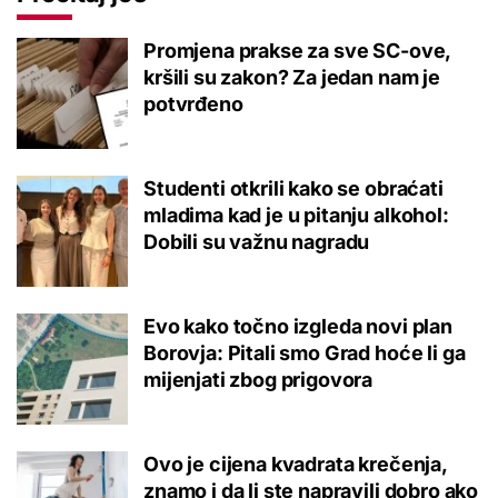
Promjena prakse za sve SC-ove,
kršili su zakon? Za jedan nam je
potvrđeno
Studenti otkrili kako se obraćati
mladima kad je u pitanju alkohol:
Dobili su važnu nagradu
Evo kako točno izgleda novi plan
Borovja: Pitali smo Grad hoće li ga
mijenjati zbog prigovora
Ovo je cijena kvadrata krečenja,
znamo i da li ste napravili dobro ako