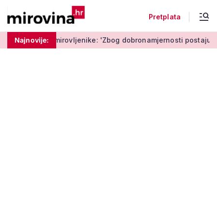
Pretplata
rovljenike: 'Zbog dobronamjernosti postaju meta prijevare'
Najnovije: