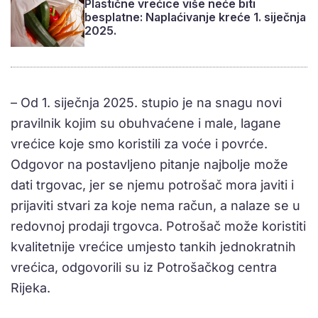
Plastične vrećice više neće biti
besplatne: Naplaćivanje kreće 1. siječnja
2025.
– Od 1. siječnja 2025. stupio je na snagu novi
pravilnik kojim su obuhvaćene i male, lagane
vrećice koje smo koristili za voće i povrće.
Odgovor na postavljeno pitanje najbolje može
dati trgovac, jer se njemu potrošač mora javiti i
prijaviti stvari za koje nema račun, a nalaze se u
redovnoj prodaji trgovca. Potrošač može koristiti
kvalitetnije vrećice umjesto tankih jednokratnih
vrećica, odgovorili su iz Potrošačkog centra
Rijeka.