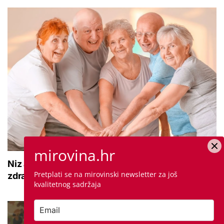
mirovina.hr
Niz aktivnosti za umirovljenike: 'Mogu jačati
Pretplati se na mirovinski newsletter za još
zdravlje, pokretljivost i kvalitetu života'
kvalitetnog sadržaja