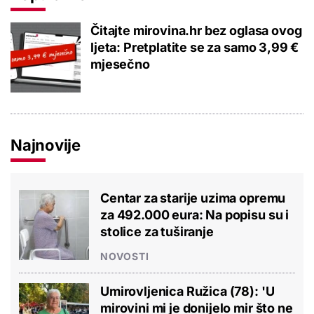
Čitajte mirovina.hr bez oglasa ovog
ljeta: Pretplatite se za samo 3,99 €
mjesečno
Najnovije
Centar za starije uzima opremu
za 492.000 eura: Na popisu su i
stolice za tuširanje
NOVOSTI
Umirovljenica Ružica (78): 'U
mirovini mi je donijelo mir što ne