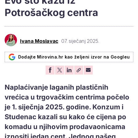
Evo što kažu iz
Potrošačkog centra
Ivana Moslavac
07. siječanj 2025.
Dodajte Mirovina.hr kao željeni izvor na Googleu
Naplaćivanje laganih plastičnih
vrećica u trgovačkim centrima počelo
je 1. siječnja 2025. godine. Konzum i
Studenac kazali su kako će cijena po
komadu u njihovim prodavaonicama
iznositi jedan cent. Jednog našeg