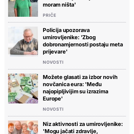
moram ništa'
PRIČE
Policija upozorava
umirovljenike: 'Zbog
dobronamjernosti postaju meta
prijevare'
NOVOSTI
Možete glasati za izbor novih
novčanica eura: 'Među
najopipljivijim su izrazima
Europe'
NOVOSTI
Niz aktivnosti za umirovljenike:
'Mogu jačati zdravlje,