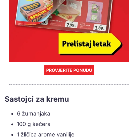
PROVJERITE PONUDU
Sastojci za kremu
6 žumanjaka
100 g šećera
1 žličica arome vanilije