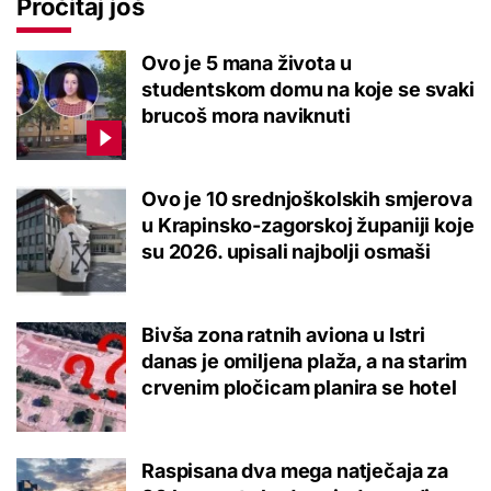
Pročitaj još
Ovo je 5 mana života u
studentskom domu na koje se svaki
brucoš mora naviknuti
Ovo je 10 srednjoškolskih smjerova
u Krapinsko-zagorskoj županiji koje
su 2026. upisali najbolji osmaši
Bivša zona ratnih aviona u Istri
danas je omiljena plaža, a na starim
crvenim pločicam planira se hotel
Raspisana dva mega natječaja za