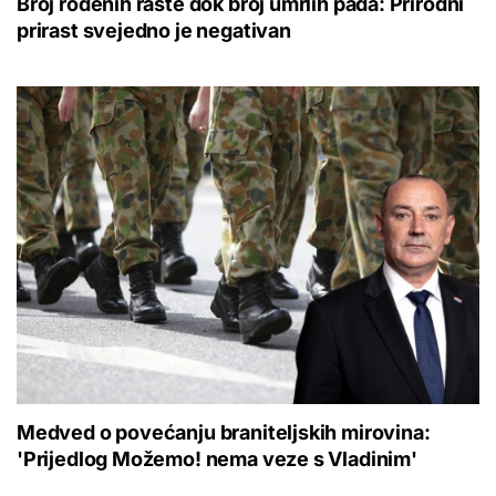
Broj rođenih raste dok broj umrlih pada: Prirodni
prirast svejedno je negativan
Medved o povećanju braniteljskih mirovina:
'Prijedlog Možemo! nema veze s Vladinim'