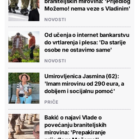
braniteljskih mirovina: 'Prijedlog
Možemo! nema veze s Vladinim'
NOVOSTI
Od učenja o internet bankarstvu
do vrtlarenja i plesa: 'Da starije
osobe ne ostavimo same'
NOVOSTI
Umirovljenica Jasmina (62):
'Imam mirovinu od 290 eura, a
dobijem i socijalnu pomoć'
PRIČE
Bakić o najavi Vlade o
povećanju braniteljskih
mirovina: 'Prepakiranje