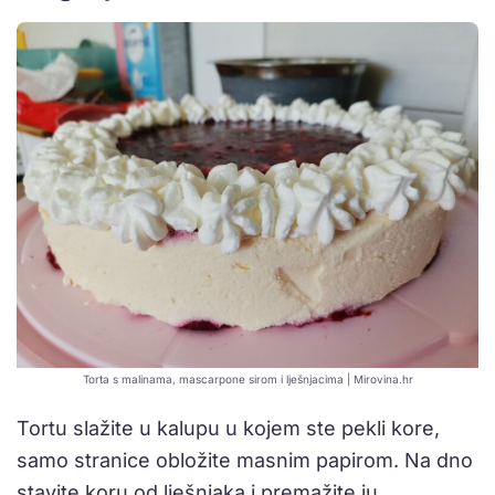
Torta s malinama, mascarpone sirom i lješnjacima | Mirovina.hr
Tortu slažite u kalupu u kojem ste pekli kore,
samo stranice obložite masnim papirom. Na dno
stavite koru od lješnjaka i premažite ju