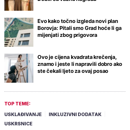
Evo kako točno izgleda novi plan
Borovja: Pitali smo Grad hoće li ga
mijenjati zbog prigovora
Ovo je cijena kvadrata krečenja,
znamo i jeste li napravili dobro ako
ste čekali ljeto za ovaj posao
TOP TEME:
USKLAĐIVANJE
INKLUZIVNI DODATAK
USKRSNICE