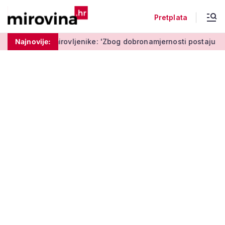
Pretplata
ovljenike: 'Zbog dobronamjernosti postaju meta prijevare'
Najnovije: