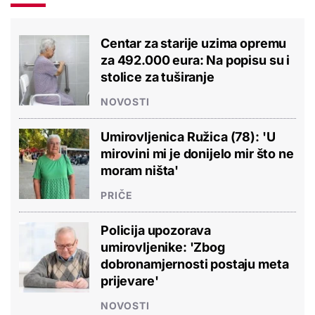
Centar za starije uzima opremu
za 492.000 eura: Na popisu su i
stolice za tuširanje
NOVOSTI
Umirovljenica Ružica (78): 'U
mirovini mi je donijelo mir što ne
moram ništa'
PRIČE
Policija upozorava
umirovljenike: 'Zbog
dobronamjernosti postaju meta
prijevare'
NOVOSTI