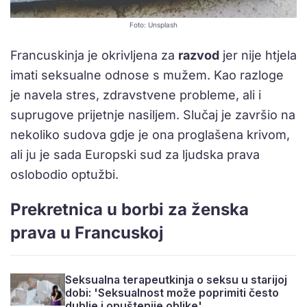
Foto: Unsplash
Francuskinja je okrivljena za
razvod
jer nije htjela
imati seksualne odnose s mužem. Kao razloge
je navela stres, zdravstvene probleme, ali i
suprugove prijetnje nasiljem. Slučaj je završio na
nekoliko sudova gdje je ona proglašena krivom,
ali ju je sada Europski sud za ljudska prava
oslobodio optužbi.
Prekretnica u borbi za ženska
prava u Francuskoj
Seksualna terapeutkinja o seksu u starijoj
dobi: 'Seksualnost može poprimiti često
dublje i opuštenije oblike'