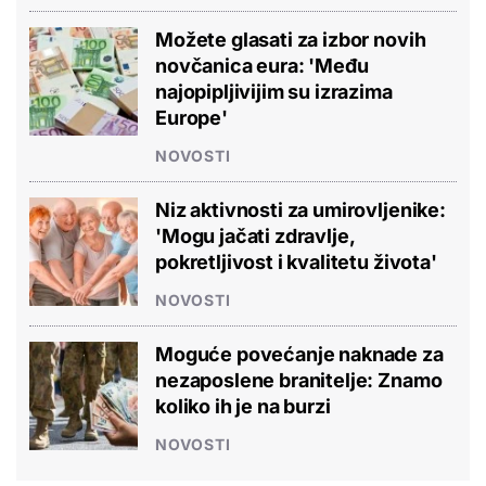
Možete glasati za izbor novih
novčanica eura: 'Među
najopipljivijim su izrazima
Europe'
NOVOSTI
Niz aktivnosti za umirovljenike:
'Mogu jačati zdravlje,
pokretljivost i kvalitetu života'
NOVOSTI
Moguće povećanje naknade za
nezaposlene branitelje: Znamo
koliko ih je na burzi
NOVOSTI