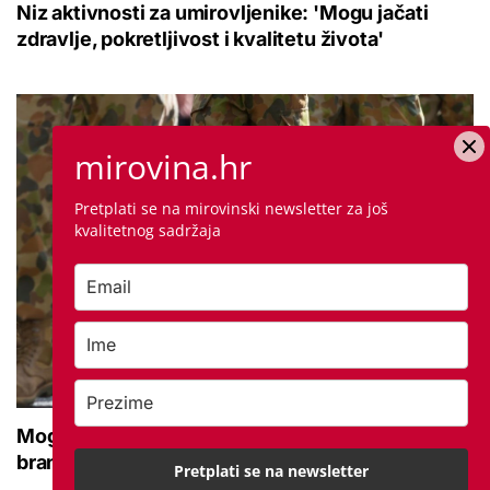
Niz aktivnosti za umirovljenike: 'Mogu jačati
zdravlje, pokretljivost i kvalitetu života'
mirovina.hr
Pretplati se na mirovinski newsletter za još
kvalitetnog sadržaja
Moguće povećanje naknade za nezaposlene
branitelje: Znamo koliko ih je na burzi
Pretplati se na newsletter