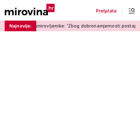
Pretplata
mirovljenike: 'Zbog dobronamjernosti postaju meta prijevare'
Najnovije: