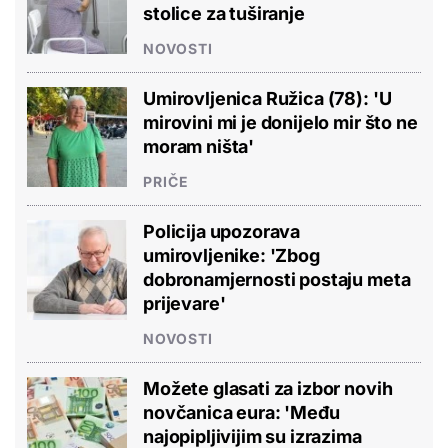
stolice za tuširanje
NOVOSTI
Umirovljenica Ružica (78): 'U
mirovini mi je donijelo mir što ne
moram ništa'
PRIČE
Policija upozorava
umirovljenike: 'Zbog
dobronamjernosti postaju meta
prijevare'
NOVOSTI
Možete glasati za izbor novih
novčanica eura: 'Među
najopipljivijim su izrazima