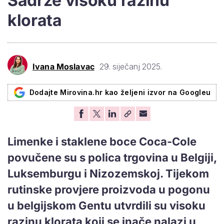
Sadrže visoku razinu
klorata
Ivana Moslavac
29. siječanj 2025.
Dodajte Mirovina.hr kao željeni izvor na Googleu
Limenke i staklene boce Coca-Cole
povučene su s polica trgovina u Belgiji,
Luksemburgu i Nizozemskoj. Tijekom
rutinske provjere proizvoda u pogonu
u belgijskom Gentu utvrdili su visoku
razinu klorata koji se inače nalazi u