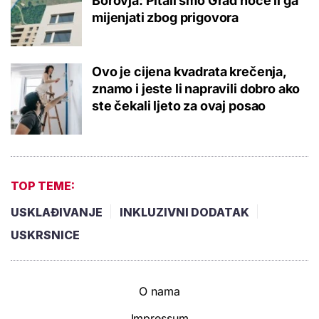
Borovja: Pitali smo Grad hoće li ga
mijenjati zbog prigovora
Ovo je cijena kvadrata krečenja,
znamo i jeste li napravili dobro ako
ste čekali ljeto za ovaj posao
TOP TEME:
USKLAĐIVANJE
INKLUZIVNI DODATAK
USKRSNICE
O nama
Impressum