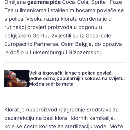
Omiljena
gazirana pića
Coca-Cola, Sprite i Fuze
Tea u limenkama i staklenim bocama povlače se
s polica. Visoka razina klorata utvrđena je u
rutinskoj provjeri proizvoda u pogonu u
belgijskom Gentu, izvijestili su iz Coca-cole
Europacific Partnersa. Osim Belgije, do opoziva
je došlo u Luksemburgu i Nizozemskoj.
Veliki trgovački lanac s polica povlači
jedne od najpopularnijih sokova na svijetu:
Možda sadrže metal
Klorat je nusproizvod razgradnje sredstava za
dezinfekciju na bazi klora i klornih kemikalija,
koje se često koriste za sterilizaciju vode. Može