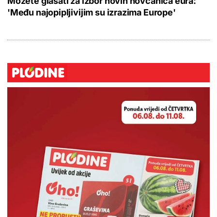
Možete glasati za izbor novih novčanica eura:
'Među najopipljivijim su izrazima Europe'