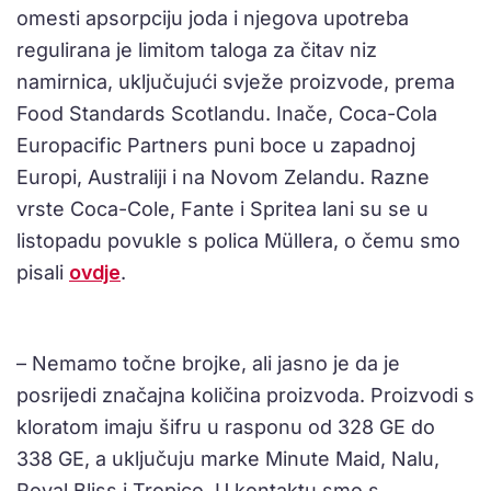
omesti apsorpciju joda i njegova upotreba
regulirana je limitom taloga za čitav niz
namirnica, uključujući svježe proizvode, prema
Food Standards Scotlandu. Inače, Coca-Cola
Europacific Partners puni boce u zapadnoj
Europi, Australiji i na Novom Zelandu. Razne
vrste Coca-Cole, Fante i Spritea lani su se u
listopadu povukle s polica Müllera, o čemu smo
pisali
ovdje
.
– Nemamo točne brojke, ali jasno je da je
posrijedi značajna količina proizvoda. Proizvodi s
kloratom imaju šifru u rasponu od 328 GE do
338 GE, a uključuju marke Minute Maid, Nalu,
Royal Bliss i Tropico. U kontaktu smo s