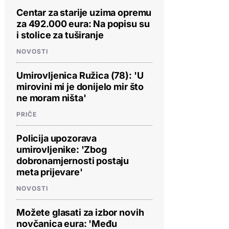
Centar za starije uzima opremu
za 492.000 eura: Na popisu su
i stolice za tuširanje
NOVOSTI
Umirovljenica Ružica (78): 'U
mirovini mi je donijelo mir što
ne moram ništa'
PRIČE
Policija upozorava
umirovljenike: 'Zbog
dobronamjernosti postaju
meta prijevare'
NOVOSTI
Možete glasati za izbor novih
novčanica eura: 'Među