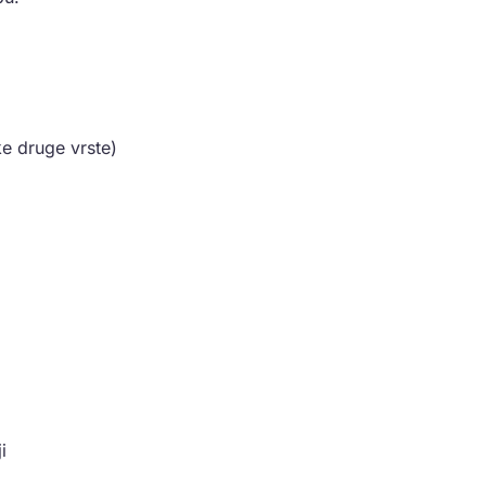
ke druge vrste)
i