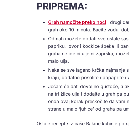
PRIPREMA:
Grah namočite preko noći
i drugi da
grah oko 10 minuta. Bacite vodu, dobr
Odmah možete dodati sve ostale sasto
papriku, lovor i kockice špeka ili pa
graha ne ide ni ulje ni zaprška, može
malo ulja.
Neka se sve lagano krčka najmanje sa
kraju, dodatno posolite i popaprite 
Ječam će dati dovoljno gustoće, a ak
na tri žlice ulja i dodajte u grah pa p
onda ovaj korak preskočite da vam n
strane u malo ‘juhice’ od graha pa umi
Ostale recepte iz naše Bakine kuhinje potr