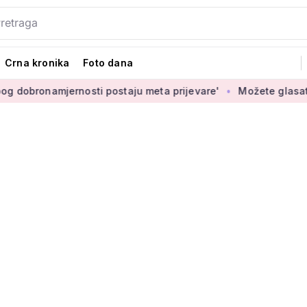
Crna kronika
Foto dana
ernosti postaju meta prijevare'
Možete glasati za izbor nov