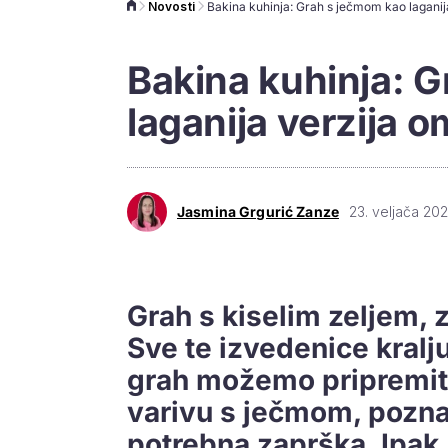
Novosti
Bakina kuhinja: 
laganija verzija o
Jasmina Grgurić Zanze
23. veljača 202
Grah s kiselim zeljem, 
Sve te izvedenice kralj
grah možemo pripremiti 
varivu s ječmom, poznat
potrebna zaprška. Ipak,