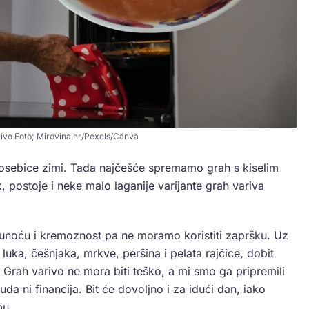
ivo Foto; Mirovina.hr/Pexels/Canva
posebice zimi. Tada najčešće spremamo grah s kiselim
, postoje i neke malo laganije varijante grah variva
punoću i kremoznost pa ne moramo koristiti zapršku. Uz
uka, češnjaka, mrkve, peršina i pelata rajčice, dobit
 Grah varivo ne mora biti teško, a mi smo ga pripremili
uda ni financija. Bit će dovoljno i za idući dan, iako
bu.