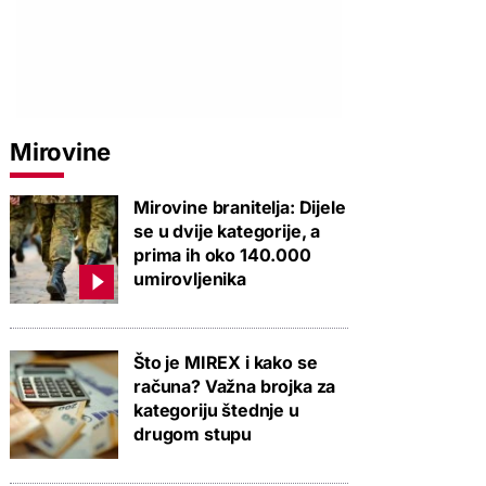
Mirovine
Mirovine branitelja: Dijele
se u dvije kategorije, a
prima ih oko 140.000
umirovljenika
Što je MIREX i kako se
računa? Važna brojka za
PROVJERITE PONUDU
PROVJERITE PONUDU
PROVJERIT
kategoriju štednje u
drugom stupu