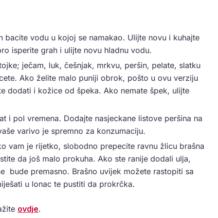
n bacite vodu u kojoj se namakao. Ulijte novu i kuhajte
o isperite grah i ulijte novu hladnu vodu.
jke; ječam, luk, češnjak, mrkvu, peršin, pelate, slatku
ncete. Ako želite malo puniji obrok, pošto u ovu verziju
te dodati i kožice od špeka. Ako nemate špek, ulijte
t i pol vremena. Dodajte nasjeckane listove peršina na
i vaše varivo je spremno za konzumaciju.
o vam je rijetko, slobodno prepecite ravnu žlicu brašna
ustite da još malo prokuha. Ako ste ranije dodali ulja,
e bude premasno. Brašno uvijek možete rastopiti sa
ješati u lonac te pustiti da prokrčka.
ažite
ovdje
.