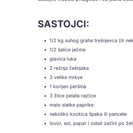
SASTOJCI:
1/2 kg suhog graha trešnjevca (ili ne
1/2 šalice ječma
glavica luka
2 režnja češnjaka
3 velike mrkve
1 korijen peršina
3 žlice pelata rajčice
malo slatke paprike
nekoliko kockica špeka ili pancete
lovor, sol, papar i ostali začini po želj