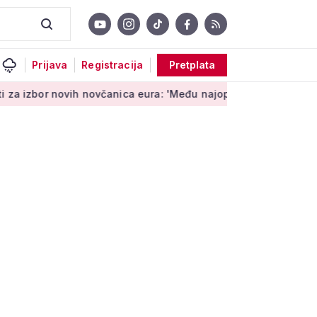
Prijava
Registracija
Pretplata
ih novčanica eura: 'Među najopipljivijim su izrazima Europe'