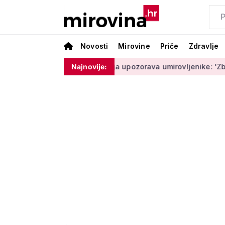
Novosti
Mirovine
Priče
Zdravlje
am ništa'
Policija upozorava umirovljenike: 'Zbog dobronamj
Najnovije: