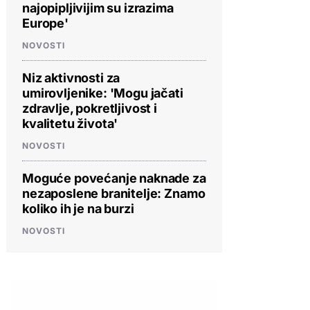
najopipljivijim su izrazima
Europe'
NOVOSTI
Niz aktivnosti za
umirovljenike: 'Mogu jačati
zdravlje, pokretljivost i
kvalitetu života'
NOVOSTI
Moguće povećanje naknade za
nezaposlene branitelje: Znamo
koliko ih je na burzi
NOVOSTI