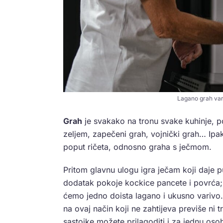
Lagano grah var
Grah
je svakako na tronu svake kuhinje, 
zeljem, zapečeni grah, vojnički grah… Ipak
poput ričeta, odnosno graha s ječmom.
Pritom glavnu ulogu igra ječam koji daje 
dodatak pokoje kockice pancete i povrća; l
ćemo jedno doista lagano i ukusno varivo.
na ovaj način koji ne zahtijeva previše ni tr
sastojke možete prilagoditi i za jednu oso