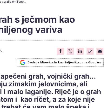
Bakina kuhinja: Grah s ječmom kao laganija verzija omiljenog variva
Grah s ječmom kao
miljenog variva
5.
Dodajte Mirovina.hr kao željeni izvor na Googleu
zapečeni grah, vojnički grah…
uju zimskim jelovnicima, ali
i malo laganije. Riječ je o grah
om i kao ričet, a za koje nije
 trebat će vam malo špeka i