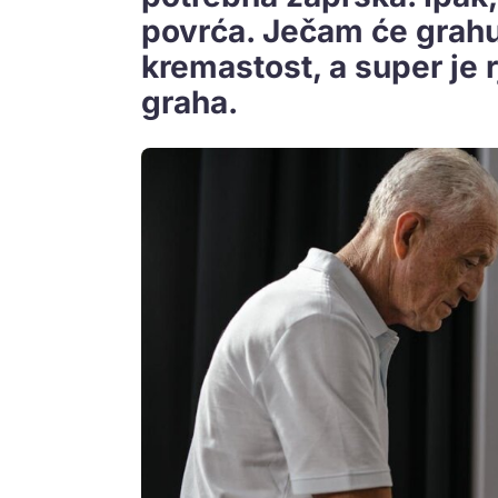
povrća. Ječam će grahu
kremastost, a super je
graha.