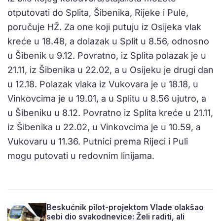
otputovati do Splita, Šibenika, Rijeke i Pule,
poručuje HŽ. Za one koji putuju iz Osijeka vlak
kreće u 18.48, a dolazak u Split u 8.56, odnosno
u Šibenik u 9.12. Povratno, iz Splita polazak je u
21.11, iz Šibenika u 22.02, a u Osijeku je drugi dan
u 12.18. Polazak vlaka iz Vukovara je u 18.18, u
Vinkovcima je u 19.01, a u Splitu u 8.56 ujutro, a
u Šibeniku u 8.12. Povratno iz Splita kreće u 21.11,
iz Šibenika u 22.02, u Vinkovcima je u 10.59, a
Vukovaru u 11.36. Putnici prema Rijeci i Puli
mogu putovati u redovnim linijama.
Beskućnik pilot-projektom Vlade olakšao
sebi dio svakodnevice: Želi raditi, ali