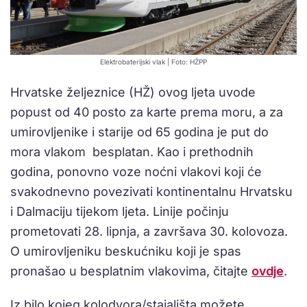
Elektrobaterijski vlak | Foto: HŽPP
Hrvatske željeznice (HŽ) ovog ljeta uvode
popust od 40 posto za karte prema moru, a za
umirovljenike i starije od 65 godina je put do
mora vlakom besplatan. Kao i prethodnih
godina, ponovno voze noćni vlakovi koji će
svakodnevno povezivati kontinentalnu Hrvatsku
i Dalmaciju tijekom ljeta. Linije počinju
prometovati 28. lipnja, a završava 30. kolovoza.
O umirovljeniku beskućniku koji je spas
pronašao u besplatnim vlakovima, čitajte
ovdje
.
Iz bilo kojeg kolodvora/stajališta možete