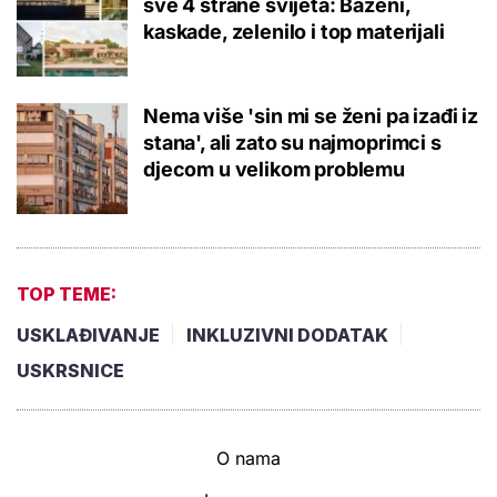
sve 4 strane svijeta: Bazeni,
kaskade, zelenilo i top materijali
Nema više 'sin mi se ženi pa izađi iz
stana', ali zato su najmoprimci s
djecom u velikom problemu
TOP TEME:
USKLAĐIVANJE
INKLUZIVNI DODATAK
USKRSNICE
O nama