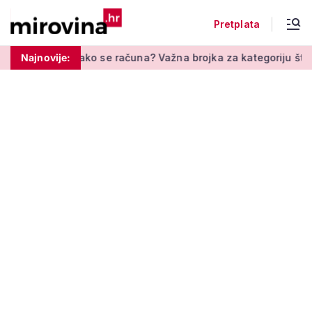
Pretplata
 se računa? Važna brojka za kategoriju štednje u drugom stupu
Najnovije: