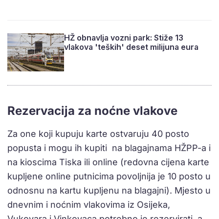
HŽ obnavlja vozni park: Stiže 13
vlakova 'teških' deset milijuna eura
Rezervacija za noćne vlakove
Za one koji kupuju karte ostvaruju 40 posto
popusta i mogu ih kupiti na blagajnama HŽPP-a i
na kioscima Tiska ili online (redovna cijena karte
kupljene online putnicima povoljnija je 10 posto u
odnosnu na kartu kupljenu na blagajni). Mjesto u
dnevnim i noćnim vlakovima iz Osijeka,
Vukovara i Vinkovaca potrebno je rezervirati, a