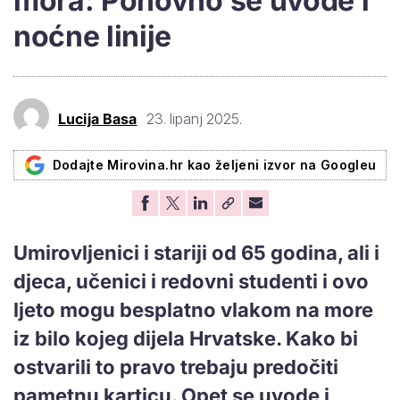
mora: Ponovno se uvode i
noćne linije
Lucija Basa
23. lipanj 2025.
Dodajte Mirovina.hr kao željeni izvor na Googleu
Umirovljenici i stariji od 65 godina, ali i
djeca, učenici i redovni studenti i ovo
ljeto mogu besplatno vlakom na more
iz bilo kojeg dijela Hrvatske. Kako bi
ostvarili to pravo trebaju predočiti
pametnu karticu. Opet se uvode i