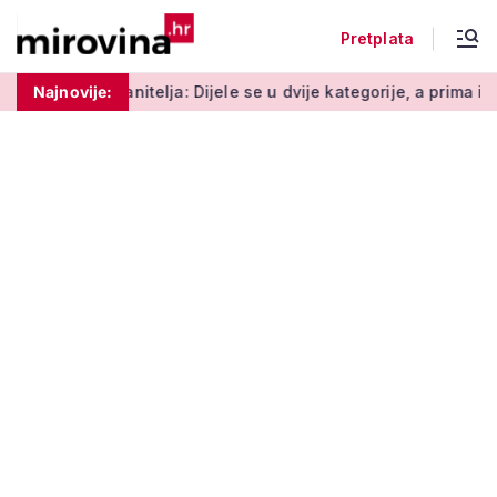
Pretplata
: Dijele se u dvije kategorije, a prima ih oko 140.000 umirovljen
Najnovije: