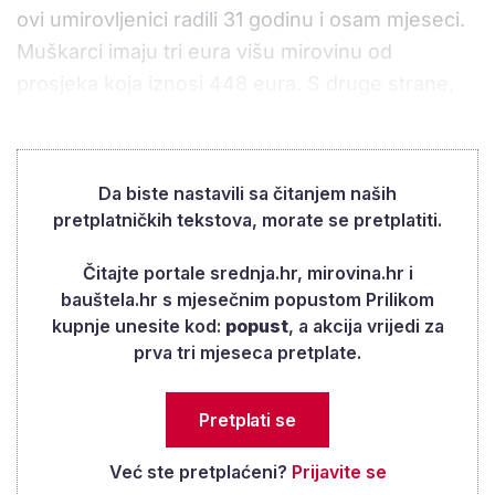
ovi umirovljenici radili 31 godinu i osam mjeseci.
Muškarci imaju tri eura višu mirovinu od
prosjeka koja iznosi 448 eura. S druge strane,
žene koje imaju ovu povlaštenu mirovinu primaju
niži iznos, samo 363 eura. Budući da je samo
jedna žena u starosnoj mirovini, niži iznos
Da biste nastavili sa čitanjem naših
mirovine je i očekivan. Devet žena dobiva
pretplatničkih tekstova, morate se pretplatiti.
obiteljsku mirovinu što znači da su preuzele
Čitajte portale srednja.hr, mirovina.hr i
mirovinu supruga.
bauštela.hr s mjesečnim popustom Prilikom
kupnje unesite kod:
popust
, a akcija vrijedi za
prva tri mjeseca pretplate.
Pretplati se
Već ste pretplaćeni?
Prijavite se