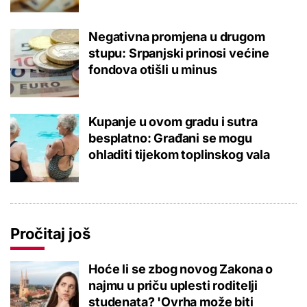
Negativna promjena u drugom
stupu: Srpanjski prinosi većine
fondova otišli u minus
Kupanje u ovom gradu i sutra
besplatno: Građani se mogu
ohladiti tijekom toplinskog vala
Pročitaj još
Hoće li se zbog novog Zakona o
najmu u priču uplesti roditelji
studenata? 'Ovrha može biti