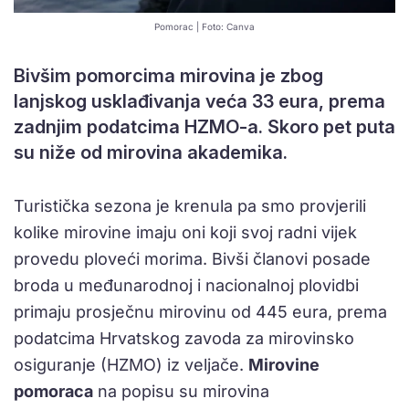
Pomorac | Foto: Canva
Bivšim pomorcima mirovina je zbog
lanjskog usklađivanja veća 33 eura, prema
zadnjim podatcima HZMO-a. Skoro pet puta
su niže od mirovina akademika.
Turistička sezona je krenula pa smo provjerili
kolike mirovine imaju oni koji svoj radni vijek
provedu ploveći morima. Bivši članovi posade
broda u međunarodnoj i nacionalnoj plovidbi
primaju prosječnu mirovinu od 445 eura, prema
podatcima Hrvatskog zavoda za mirovinsko
osiguranje (HZMO) iz veljače.
Mirovine
pomoraca
na popisu su mirovina