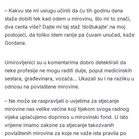
– Kakvu ste mi uslugu učinili da ću tih godinu dana
staža dobiti tek kad odem u mirovinu, što mi to znači,
dva centa više? Dajte mi taj staž ‘doštukajte’ na moj
postojeći, da toliko idem ranije pa čuvam unučad, kaže
Gordana.
Umirovljenici su u komentarima dobro detektirali da
neke profesije ne mogu raditi dulje, poput medicinskih
sestara, građevinara, vozača… Ukazali su i na razliku u
odnosu na povlaštene mirovine.
– Ne može se raspravljati o uvjetima za stjecanje
mirovine nas velike većine koji tijekom svoga radnog
vijeka uplaćujemo doprinos u mirovinski fond. U isto
vrijeme imamo zakone za stjecanje takozvanih
povlaštenih mirovina za koje ne važe ista pravila po