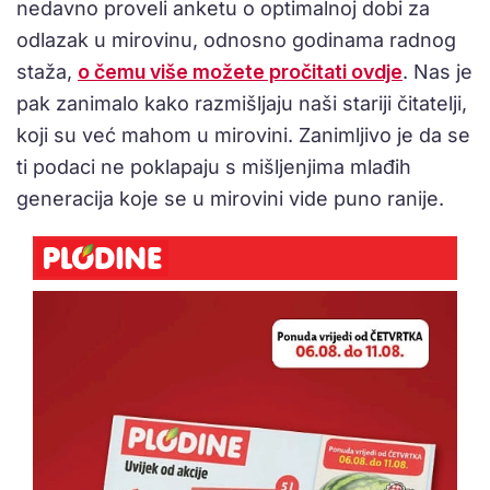
nedavno proveli anketu o optimalnoj dobi za
odlazak u mirovinu, odnosno godinama radnog
staža,
o čemu više možete pročitati ovdje
. Nas je
pak zanimalo kako razmišljaju naši stariji čitatelji,
koji su već mahom u mirovini. Zanimljivo je da se
ti podaci ne poklapaju s mišljenjima mlađih
generacija koje se u mirovini vide puno ranije.