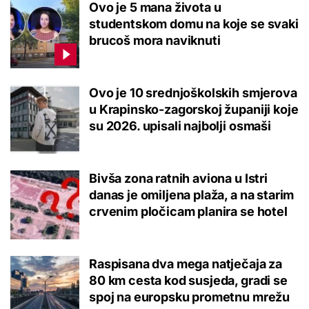
Ovo je 5 mana života u
studentskom domu na koje se svaki
brucoš mora naviknuti
Ovo je 10 srednjoškolskih smjerova
u Krapinsko-zagorskoj županiji koje
su 2026. upisali najbolji osmaši
Bivša zona ratnih aviona u Istri
danas je omiljena plaža, a na starim
crvenim pločicam planira se hotel
Raspisana dva mega natječaja za
80 km cesta kod susjeda, gradi se
spoj na europsku prometnu mrežu