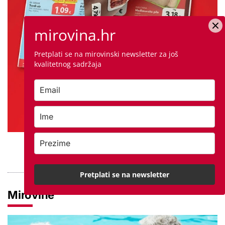
mirovina.hr
Pretplati se na mirovinski newsletter za još
kvalitetnog sadržaja
PROVJERITE PONUDU
Pretplati se na newsletter
Mirovine