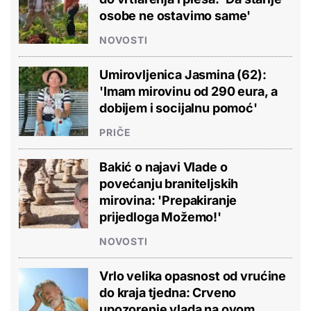
osobe ne ostavimo same'
NOVOSTI
Umirovljenica Jasmina (62):
'Imam mirovinu od 290 eura, a
dobijem i socijalnu pomoć'
PRIČE
Bakić o najavi Vlade o
povećanju braniteljskih
mirovina: 'Prepakiranje
prijedloga Možemo!'
NOVOSTI
Vrlo velika opasnost od vrućine
do kraja tjedna: Crveno
upozorenje vlada na ovom