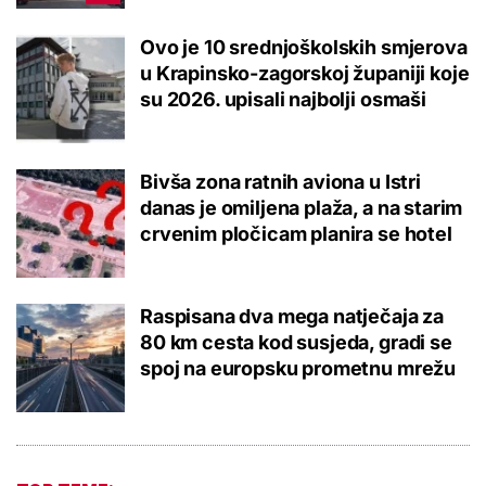
Ovo je 10 srednjoškolskih smjerova
u Krapinsko-zagorskoj županiji koje
su 2026. upisali najbolji osmaši
Bivša zona ratnih aviona u Istri
danas je omiljena plaža, a na starim
crvenim pločicam planira se hotel
Raspisana dva mega natječaja za
80 km cesta kod susjeda, gradi se
spoj na europsku prometnu mrežu