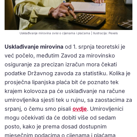
Usklađivanje mirovina ovisi o cijenama i plaćama | Ilustracija: Pexels
Usklađivanje mirovina
od 1. srpnja teoretski je
već počelo, međutim Zavod za mirovinsko
osiguranje za precizan izračun mora čekati
podatke Državnog zavoda za statistiku. Kolika je
prosječna lipanjska plaća bit će poznato tek
krajem kolovoza pa će usklađivanje na račune
umirovljenika sjesti tek u rujnu, sa zaostacima za
srpanj, o čemu smo pisali
ovdje
. Umirovljenici
mogu očekivati da će dobiti više od sedam
posto, kako je prema dosad dostupnim
mjesečnim podacima o cijenama i plaćama