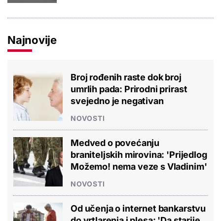
Najnovije
Broj rođenih raste dok broj
umrlih pada: Prirodni prirast
svejedno je negativan
NOVOSTI
Medved o povećanju
braniteljskih mirovina: 'Prijedlog
Možemo! nema veze s Vladinim'
NOVOSTI
Od učenja o internet bankarstvu
do vrtlarenja i plesa: 'Da starije