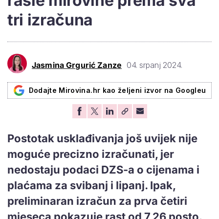
rasle mirovine prema sva
tri izračuna
Jasmina Grgurić Zanze
04. srpanj 2024.
Dodajte Mirovina.hr kao željeni izvor na Googleu
Postotak usklađivanja još uvijek nije
moguće precizno izračunati, jer
nedostaju podaci DZS-a o cijenama i
plaćama za svibanj i lipanj. Ipak,
preliminaran izračun za prva četiri
mjeseca pokazuje rast od 7,26 posto.