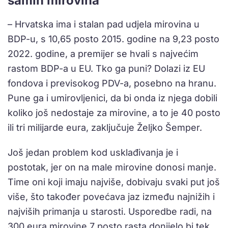
samih mirovina
– Hrvatska ima i stalan pad udjela mirovina u
BDP-u, s 10,65 posto 2015. godine na 9,23 posto
2022. godine, a premijer se hvali s najvećim
rastom BDP-a u EU. Tko ga puni? Dolazi iz EU
fondova i previsokog PDV-a, posebno na hranu.
Pune ga i umirovljenici, da bi onda iz njega dobili
koliko još nedostaje za mirovine, a to je 40 posto
ili tri milijarde eura, zaključuje Željko Šemper.
Još jedan problem kod usklađivanja je i
postotak, jer on na male mirovine donosi manje.
Time oni koji imaju najviše, dobivaju svaki put još
više, što također povećava jaz između najnižih i
najviših primanja u starosti. Usporedbe radi, na
300 eura mirovine 7 posto rasta donijelo bi tek