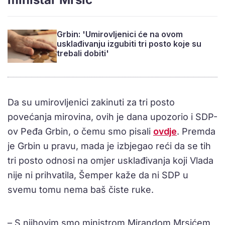
Grbin: 'Umirovljenici će na ovom
usklađivanju izgubiti tri posto koje su
trebali dobiti'
Da su umirovljenici zakinuti za tri posto
povećanja mirovina, ovih je dana upozorio i SDP-
ov Peđa Grbin, o čemu smo pisali
ovdje
. Premda
je Grbin u pravu, mada je izbjegao reći da se tih
tri posto odnosi na omjer usklađivanja koji Vlada
nije ni prihvatila, Šemper kaže da ni SDP u
svemu tomu nema baš čiste ruke.
– S njihovim smo ministrom Mirandom Mrsićem