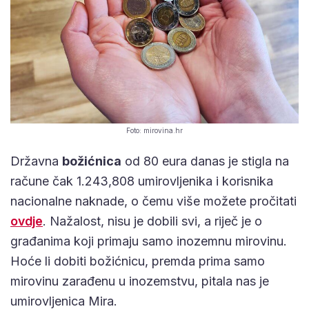
Foto: mirovina.hr
Državna
božićnica
od 80 eura danas je stigla na
račune čak 1.243,808 umirovljenika i korisnika
nacionalne naknade, o čemu više možete pročitati
ovdje
. Nažalost, nisu je dobili svi, a riječ je o
građanima koji primaju samo inozemnu mirovinu.
Hoće li dobiti božićnicu, premda prima samo
mirovinu zarađenu u inozemstvu, pitala nas je
umirovljenica Mira.