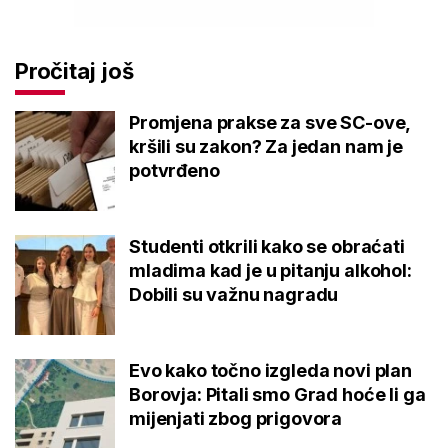
Pročitaj još
Promjena prakse za sve SC-ove,
kršili su zakon? Za jedan nam je
potvrđeno
Studenti otkrili kako se obraćati
mladima kad je u pitanju alkohol:
Dobili su važnu nagradu
Evo kako točno izgleda novi plan
Borovja: Pitali smo Grad hoće li ga
mijenjati zbog prigovora