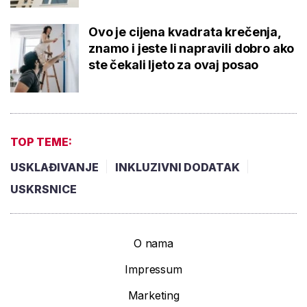
Ovo je cijena kvadrata krečenja,
znamo i jeste li napravili dobro ako
ste čekali ljeto za ovaj posao
TOP TEME:
USKLAĐIVANJE
INKLUZIVNI DODATAK
USKRSNICE
O nama
Impressum
Marketing