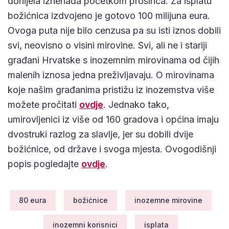
donijela iznenada početkom prosinca. Za isplatu
božićnica izdvojeno je gotovo 100 milijuna eura.
Ovoga puta nije bilo cenzusa pa su isti iznos dobili
svi, neovisno o visini mirovine. Svi, ali ne i stariji
građani Hrvatske s inozemnim mirovinama od čijih
malenih iznosa jedna preživljavaju. O mirovinama
koje našim građanima pristižu iz inozemstva više
možete pročitati
ovdje
. Jednako tako,
umirovljenici iz više od 160 gradova i općina imaju
dvostruki razlog za slavlje, jer su dobili dvije
božićnice, od države i svoga mjesta. Ovogodišnji
popis pogledajte
ovdje
.
80 eura
božićnice
inozemne mirovine
inozemni korisnici
isplata