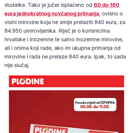
dodatke. Tako je jučer isplaćeno od
60 do 160
eura jednokratnog novčanog primanja
, ovisno o
visini mirovine koja ne smije prelaziti 840 eura, za
84.950 umirovljenika. Riječ je o korisnicima
hrvatske i inozemne te samo inozemne mirovine,
ali i onima koji rade, ako im ukupna primanja od
mirovine i rada ne prelaze 840 eura. Ipak, to sada
nije slučaj.