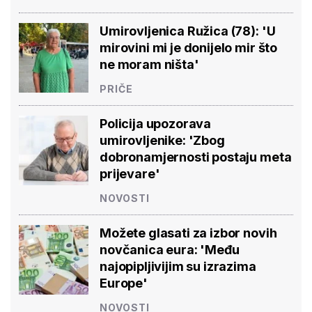
Umirovljenica Ružica (78): 'U
mirovini mi je donijelo mir što
ne moram ništa'
PRIČE
Policija upozorava
umirovljenike: 'Zbog
dobronamjernosti postaju meta
prijevare'
NOVOSTI
Možete glasati za izbor novih
novčanica eura: 'Među
najopipljivijim su izrazima
Europe'
NOVOSTI