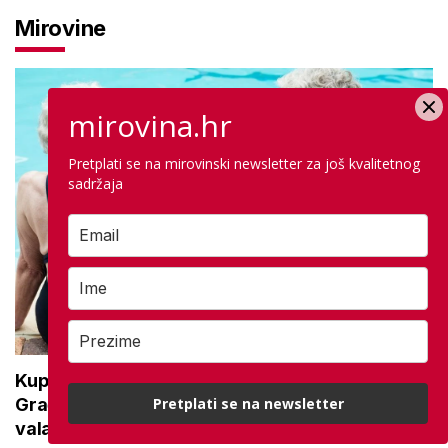
Mirovine
mirovina.hr
Pretplati se na mirovinski newsletter za još kvalitetnog
sadržaja
Kupanje u ovom gradu i sutra besplatno:
Pretplati se na newsletter
Građani se mogu ohladiti tijekom toplinskog
vala