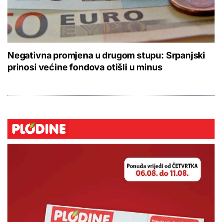
Negativna promjena u drugom stupu: Srpanjski
prinosi većine fondova otišli u minus