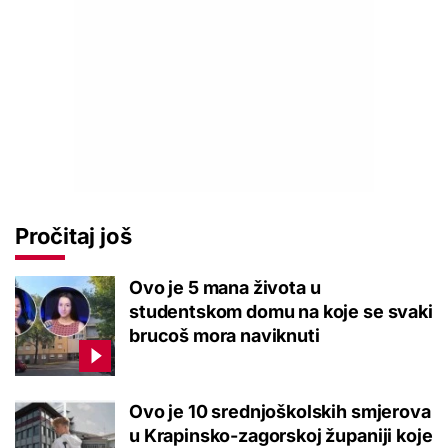
Pročitaj još
Ovo je 5 mana života u
studentskom domu na koje se svaki
brucoš mora naviknuti
Ovo je 10 srednjoškolskih smjerova
u Krapinsko-zagorskoj županiji koje