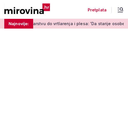
Pretplata
 do vrtlarenja i plesa: 'Da starije osobe ne ostavimo same'
Najnovije: