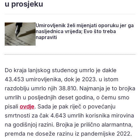
u prosjeku
Umirovljenik želi mijenjati oporuku jer ga
nasljednica vrijeđa; Evo što treba
napraviti
Do kraja lanjskog studenog umrlo je dakle
43.453 umirovljenika, dok je 2023. u istom
razdoblju umrlo njih 38.810. Najmanja je to brojka
umrlih u posljednjih deset godina, o čemu smo
pisali
ovdje
. Sada je pak riječ o povećanju
smrtnosti za čak 4.643 umrlih korisnika mirovina
na godišnjoj razini. Brojka je prilično alarmantna,
premda ne doseže razinu iz pandemijske 2022.