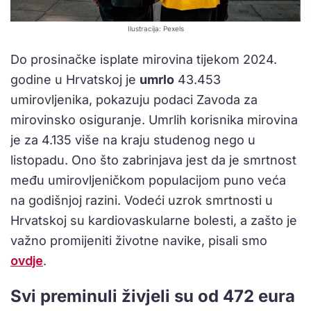
Ilustracija: Pexels
Do prosinačke isplate mirovina tijekom 2024.
godine u Hrvatskoj je
umrlo
43.453
umirovljenika, pokazuju podaci Zavoda za
mirovinsko osiguranje. Umrlih korisnika mirovina
je za 4.135 više na kraju studenog nego u
listopadu. Ono što zabrinjava jest da je smrtnost
među umirovljeničkom populacijom puno veća
na godišnjoj razini. Vodeći uzrok smrtnosti u
Hrvatskoj su kardiovaskularne bolesti, a zašto je
važno promijeniti životne navike, pisali smo
ovdje
.
Svi preminuli živjeli su od 472 eura