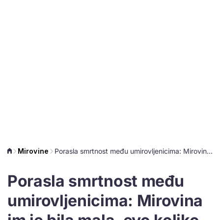
Mirovine
Porasla smrtnost među umirovljenicima: Mirovina im je bila mala, evo koliko dugo su je koristili
Porasla smrtnost među
umirovljenicima: Mirovina