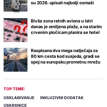
su 2026. upisali najbolji osmaši
Bivša zona ratnih aviona u Istri
danas je omiljena plaža, a na starim
crvenim pločicam planira se hotel
Raspisana dva mega natječaja za
80 km cesta kod susjeda, gradi se
spoj na europsku prometnu mrežu
TOP TEME:
USKLAĐIVANJE
INKLUZIVNI DODATAK
USKRSNICE