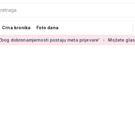
Crna kronika
Foto dana
jernosti postaju meta prijevare'
Možete glasati za izbor no