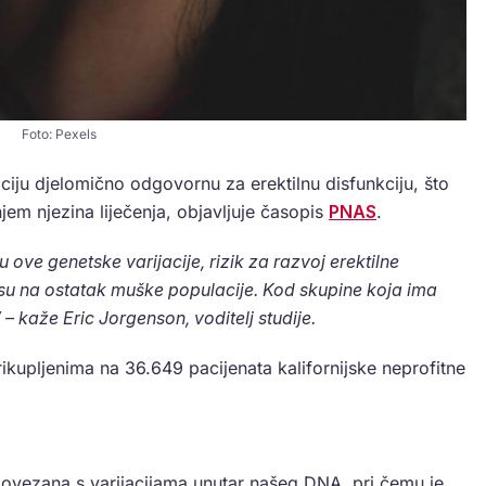
Foto: Pexels
aciju djelomično odgovornu za erektilnu disfunkciju, što
jem njezina liječenja, objavljuje časopis
PNAS
.
ove genetske varijacije, rizik za razvoj erektilne
su na ostatak muške populacije. Kod skupine koja ima
– kaže Eric Jorgenson, voditelj studije.
rikupljenima na 36.649 pacijenata kalifornijske neprofitne
a povezana s varijacijama unutar našeg DNA, pri čemu je