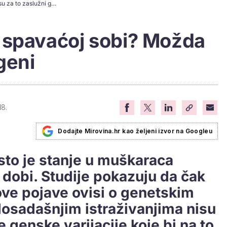
Imate problema u spavaćoj sobi? Možda su za to zaslužni geni
 spavaćoj sobi? Možda
geni
18.
Dodajte Mirovina.hr kao željeni izvor na Googleu
esto je stanje u muškaraca
e dobi. Studije pokazuju da čak
 ove pojave ovisi o genetskim
dosadašnjim istraživanjima nisu
e genske varijacije koje bi na to