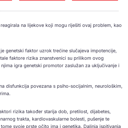
eagirala na lijekove koji mogu riješiti ovaj problem, kao
je genetski faktor uzrok trećine slučajeva impotencije,
stale faktore rizika znanstvenici su prilikom ovog
a njima igra genetski promotor zaslužan za uključivanje i
ilna disfunkcija povezana s psiho-socijalnim, neurološkim,
rima.
tori rizika također starija dob, pretilost, dijabetes,
inarnog trakta, kardiovaskularne bolesti, pušenje te
ome svoje prste očito ima i genetika. Daljnja ispitivanja