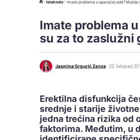
Istaknuto
Imate problema u
su za to zaslužni 
Jasmina Grgurić Zanze
22. listopad 20
Erektilna disfunkcija č
srednje i starije životn
jedna trećina rizika od
faktorima. Međutim, u 
identificirane specifičn