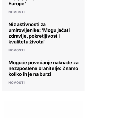
Europe'
NOVOSTI
Niz aktivnosti za
umirovljenike: 'Mogu jačati
zdravlje, pokretljivost i
kvalitetu života'
NOVOSTI
Moguće povećanje naknade za
nezaposlene branitelje: Znamo
koliko ih je na burzi
NOVOSTI
PROVJERITE PONUDU
PROVJERITE PONUDU
PROVJERIT