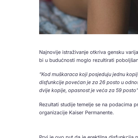
Najnovije istraživanje otkriva gensku varij
bi u budućnosti moglo rezultirati poboljšan
“Kod muškaraca koji posjeduju jednu kopiju 
disfunkcije povećan je za 26 posto u odno
dvije kopije, opasnost je veća za 59 posto” 
Rezultati studije temelje se na podacima p
organizacije Kaiser Permanente.
Prvi je ovo put da je erektilna disfunkcij