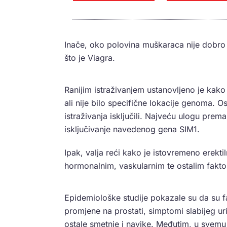
Inače, oko polovina muškaraca nije dobro r
što je Viagra.
Ranijim istraživanjem ustanovljeno je kako 
ali nije bilo specifične lokacije genoma. O
istraživanja isključili. Najveću ulogu prem
isključivanje navedenog gena SIM1.
Ipak, valja reći kako je istovremeno erekt
hormonalnim, vaskularnim te ostalim fakto
Epidemiološke studije pokazale su da su fak
promjene na prostati, simptomi slabijeg ur
ostale smetnje i navike. Međutim, u svemu t