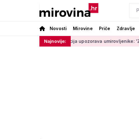
Novosti
Mirovine
Priče
Zdravlje
ram ništa'
Policija upozorava umirovljenike: 'Zbog dobronam
Najnovije: