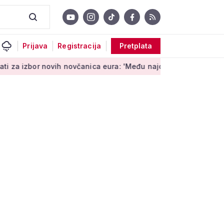
Prijava
Registracija
Pretplata
vih novčanica eura: 'Među najopipljivijim su izrazima Europe'