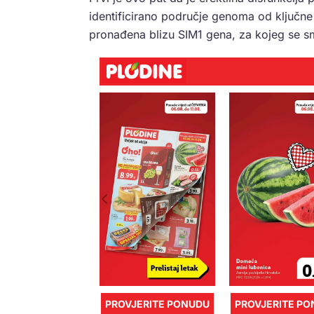
identificirano područje genoma od ključne v
pronađena blizu SIM1 gena, za kojeg se s
PROVJERITE PONUDU
PROVJERITE P