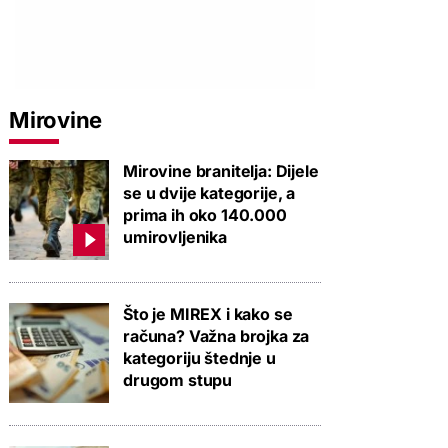
Mirovine
Mirovine branitelja: Dijele
se u dvije kategorije, a
prima ih oko 140.000
umirovljenika
Što je MIREX i kako se
računa? Važna brojka za
kategoriju štednje u
drugom stupu