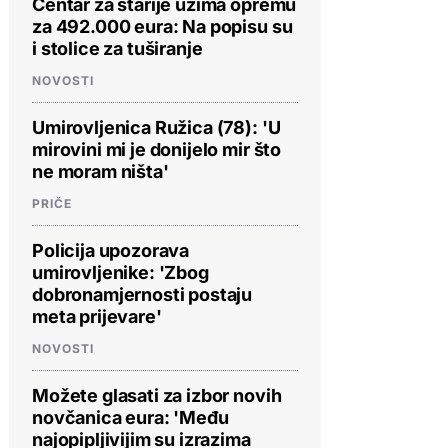
Centar za starije uzima opremu
za 492.000 eura: Na popisu su
i stolice za tuširanje
NOVOSTI
Umirovljenica Ružica (78): 'U
mirovini mi je donijelo mir što
ne moram ništa'
PRIČE
Policija upozorava
umirovljenike: 'Zbog
dobronamjernosti postaju
meta prijevare'
NOVOSTI
Možete glasati za izbor novih
novčanica eura: 'Među
najopipljivijim su izrazima