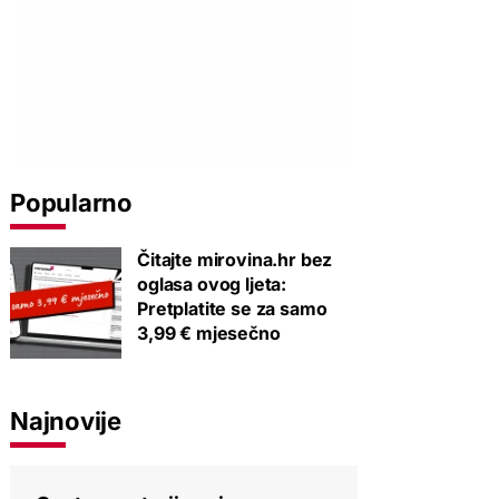
Popularno
Čitajte mirovina.hr bez
oglasa ovog ljeta:
Pretplatite se za samo
3,99 € mjesečno
Najnovije