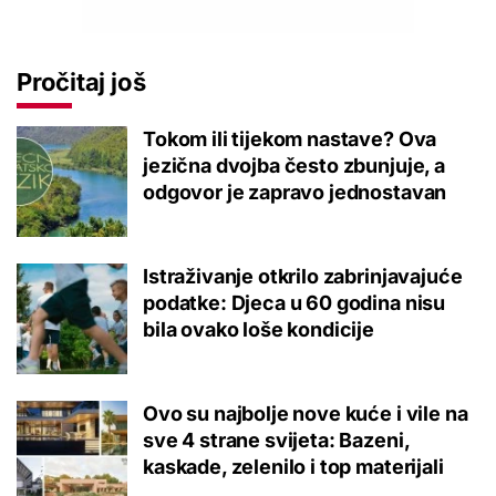
Pročitaj još
Tokom ili tijekom nastave? Ova
jezična dvojba često zbunjuje, a
odgovor je zapravo jednostavan
Istraživanje otkrilo zabrinjavajuće
podatke: Djeca u 60 godina nisu
bila ovako loše kondicije
Ovo su najbolje nove kuće i vile na
sve 4 strane svijeta: Bazeni,
kaskade, zelenilo i top materijali