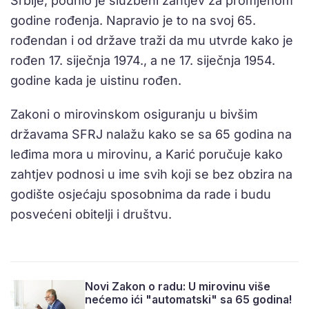
Srbije, podnio je službeni zahtjev za promjenom
godine rođenja. Napravio je to na svoj 65.
rođendan i od države traži da mu utvrde kako je
rođen 17. siječnja 1974., a ne 17. siječnja 1954.
godine kada je uistinu rođen.
Zakoni o mirovinskom osiguranju u bivšim
državama SFRJ nalažu kako se sa 65 godina na
leđima mora u mirovinu, a Karić poručuje kako
zahtjev podnosi u ime svih koji se bez obzira na
godište osjećaju sposobnima da rade i budu
posvećeni obitelji i društvu.
Novi Zakon o radu: U mirovinu više
nećemo ići "automatski" sa 65 godina!