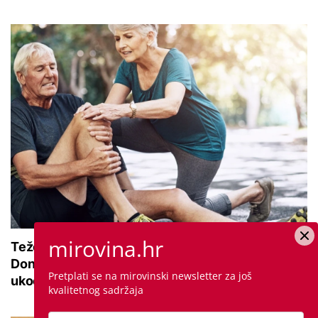
mirovina.hr
Teže se krećete zbog bolnih zglobova?
Donosimo savjete za lakši pokret i ublažavanje
Pretplati se na mirovinski newsletter za još
ukočenosti
kvalitetnog sadržaja