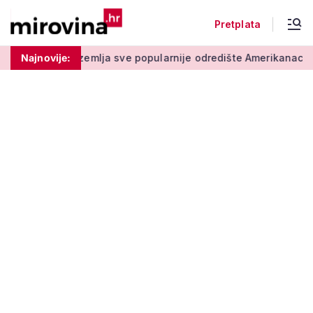
Pretplata
mlja sve popularnije odredište Amerikanaca u mirovini: Pruža 
Najnovije: