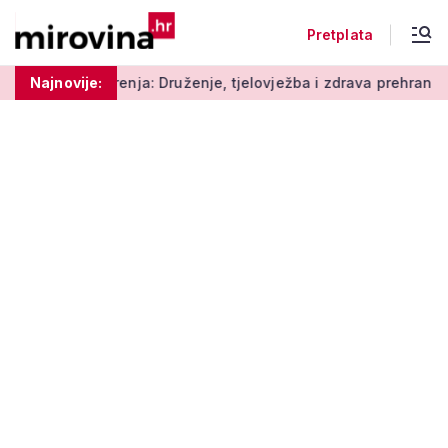
Pretplata
enja: Druženje, tjelovježba i zdrava prehrana za umirovljenike
Najnovije: