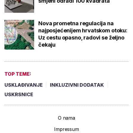
smjeni odradi 100 kvadrata
Nova prometna regulacija na
najposjećenijem hrvatskom otoku:
Uz cestu opasno, radovi se željno
čekaju
TOP TEME:
USKLAĐIVANJE
INKLUZIVNI DODATAK
USKRSNICE
O nama
Impressum