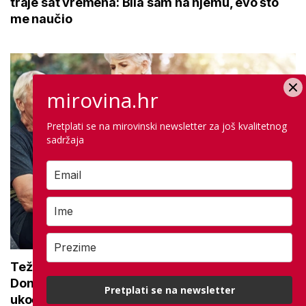
traje sat vremena: Bila sam na njemu, evo što
me naučio
mirovina.hr
Pretplati se na mirovinski newsletter za još kvalitetnog
sadržaja
Teže se krećete zbog bolnih zglobova?
Donosimo savjete za lakši pokret i ublažavanje
Pretplati se na newsletter
ukočenosti