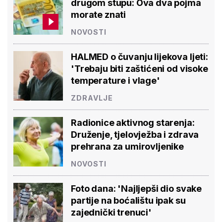
drugom stupu: Ova dva pojma
morate znati
NOVOSTI
HALMED o čuvanju lijekova ljeti:
'Trebaju biti zaštićeni od visoke
temperature i vlage'
ZDRAVLJE
Radionice aktivnog starenja:
Druženje, tjelovježba i zdrava
prehrana za umirovljenike
NOVOSTI
Foto dana: 'Najljepši dio svake
partije na boćalištu ipak su
zajednički trenuci'