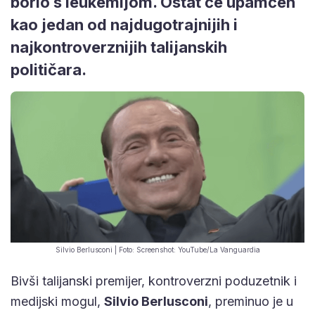
borio s leukemijom. Ostat će upamćen
kao jedan od najdugotrajnijih i
najkontroverznijih talijanskih
političara.
Silvio Berlusconi | Foto: Screenshot: YouTube/La Vanguardia
Bivši talijanski premijer, kontroverzni poduzetnik i
medijski mogul,
Silvio Berlusconi
, preminuo je u