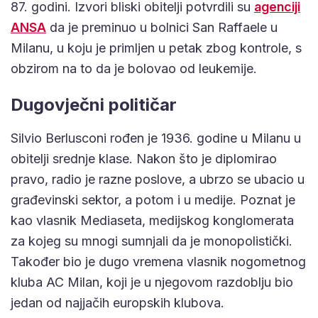
87. godini. Izvori bliski obitelji potvrdili su
agenciji
ANSA
da je preminuo u bolnici San Raffaele u
Milanu, u koju je primljen u petak zbog kontrole, s
obzirom na to da je bolovao od leukemije.
Dugovječni političar
Silvio Berlusconi rođen je 1936. godine u Milanu u
obitelji srednje klase. Nakon što je diplomirao
pravo, radio je razne poslove, a ubrzo se ubacio u
građevinski sektor, a potom i u medije. Poznat je
kao vlasnik Mediaseta, medijskog konglomerata
za kojeg su mnogi sumnjali da je monopolistički.
Također bio je dugo vremena vlasnik nogometnog
kluba AC Milan, koji je u njegovom razdoblju bio
jedan od najjačih europskih klubova.