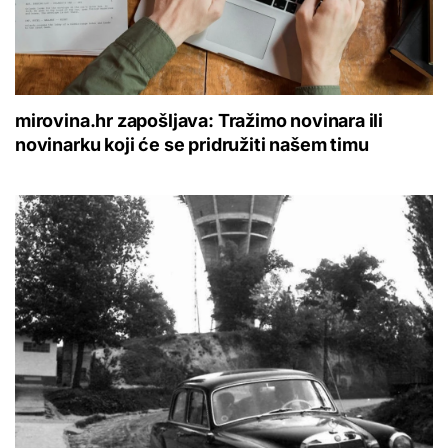
mirovina.hr zapošljava: Tražimo novinara ili
novinarku koji će se pridružiti našem timu