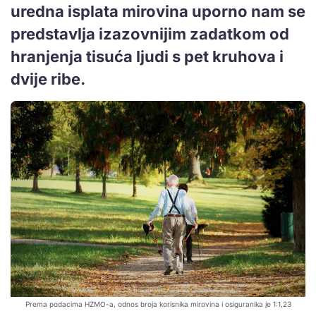
uredna isplata mirovina uporno nam se
predstavlja izazovnijim zadatkom od
hranjenja tisuća ljudi s pet kruhova i
dvije ribe.
Prema podacima HZMO-a, odnos broja korisnika mirovina i osiguranika je 1:1,23