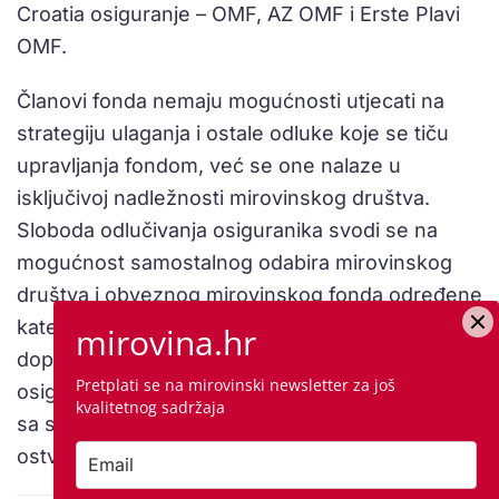
Croatia osiguranje – OMF, AZ OMF i Erste Plavi
OMF.
Članovi fonda nemaju mogućnosti utjecati na
strategiju ulaganja i ostale odluke koje se tiču
upravljanja fondom, već se one nalaze u
isključivoj nadležnosti mirovinskog društva.
Sloboda odlučivanja osiguranika svodi se na
mogućnost samostalnog odabira mirovinskog
društva i obveznog mirovinskog fonda određene
kategorije u koji će se uplaćivati njegovi
mirovina.hr
doprinosi. Odabirom kategorije fonda kojoj
Pretplati se na mirovinski newsletter za još
osiguranik odluči pripadati, on preuzima rizik koji
kvalitetnog sadržaja
sa sobom donosi ulaganje sredstava fonda radi
ostvarivanja prinosa.