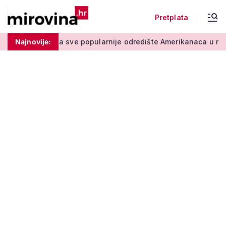
Pretplata
a sve popularnije odredište Amerikanaca u mirovini: Pruža mir 
Najnovije: