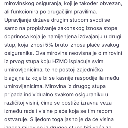
mirovinskog osiguranja, koji je također obvezan,
ali funkcionira po drugačijim pravilima.
Upravljanje države drugim stupom svodi se
samo na propisivanje zakonskog iznosa stope
doprinosa koja je namijenjena izdvajanju u drugi
stup, koja iznosi 5% bruto iznosa plaće svakog
osiguranika. Ova mirovina neovisna je o mirovini
iz prvog stupa koju HZMO isplaćuje svim
umirovljenicima, te ne postoji zajednička
blagajna iz koje bi se kasnije raspodijelila među
umirovljenicima. Mirovina iz drugog stupa
pripada individualno svakom osiguraniku u
različitoj visini, čime se postiže izravna veza
između rada i visine plaće koja se tim radom
ostvaruje. Slijedom toga jasno je da će visina
iznosa mirovine iz drugog stupa biti veća za