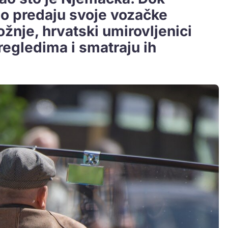
no predaju svoje vozačke
ožnje, hrvatski umirovljenici
regledima i smatraju ih