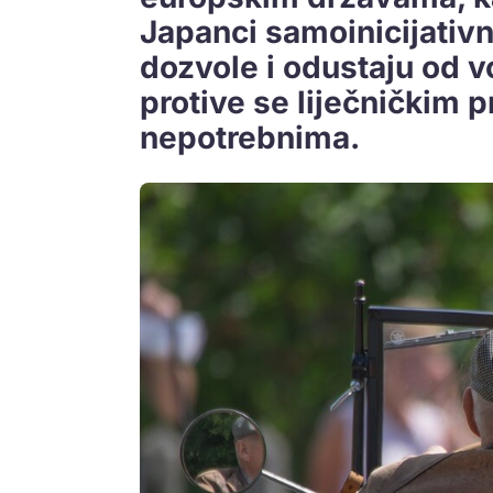
Japanci samoinicijativ
dozvole i odustaju od v
protive se liječničkim p
nepotrebnima.