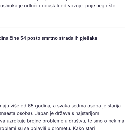
Yoshioka je odlučio odustati od vožnje, prije nego što
odina čine 54 posto smrtno stradalih pješaka
imaju više od 65 godina, a svaka sedma osoba je starija
snaesta osoba). Japan je država s najstarijom
štva uzrokuje brojne probleme u društvu, te smo o nekima
roblemi su se pojavili u prometu. Kako stari