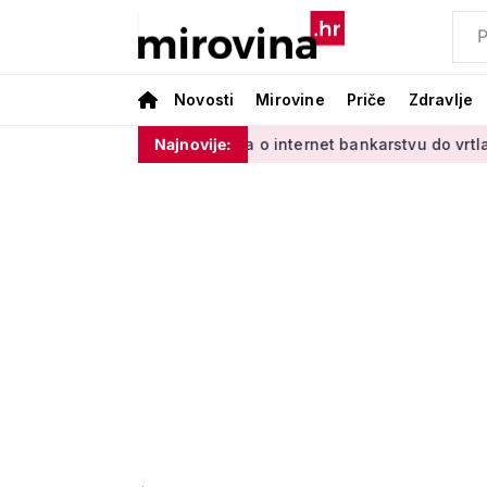
Novosti
Mirovine
Priče
Zdravlje
inim'
Od učenja o internet bankarstvu do vrtlarenja i plesa:
Najnovije: