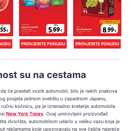
ONUDU
PROVJERITE PONUDU
PROVJERITE PONUDU
snost su na cestama
da će prestati voziti automobil, bilo je nekih znakova
svog posjeta jednom svetištu u zapadnom Japanu,
 ručnu kočnicu, pa je iznenadno kretanje automobila
osi
New York Times
. Ovaj umirovljeni proizvođač
stita dvorišta, automobilom udario u veliku vazu koja je
nut reklamama koje upozoravaju na sve češće nesreće