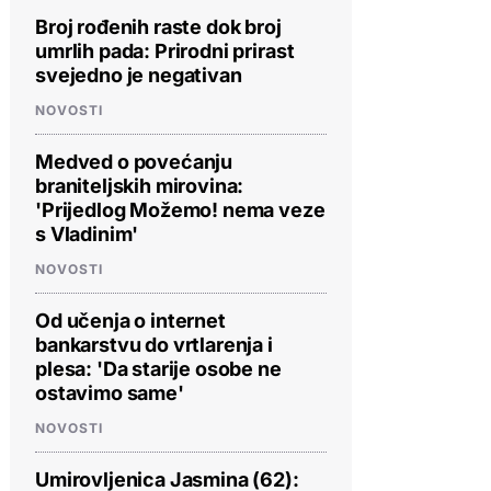
Broj rođenih raste dok broj
umrlih pada: Prirodni prirast
svejedno je negativan
NOVOSTI
Medved o povećanju
braniteljskih mirovina:
'Prijedlog Možemo! nema veze
s Vladinim'
NOVOSTI
Od učenja o internet
bankarstvu do vrtlarenja i
plesa: 'Da starije osobe ne
ostavimo same'
NOVOSTI
Umirovljenica Jasmina (62):