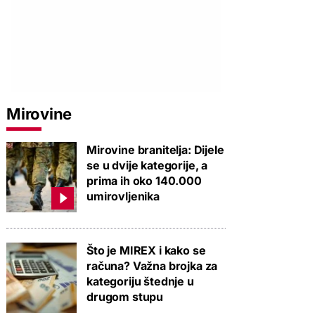
Mirovine
Mirovine branitelja: Dijele
se u dvije kategorije, a
prima ih oko 140.000
umirovljenika
Što je MIREX i kako se
računa? Važna brojka za
kategoriju štednje u
drugom stupu