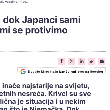
Stariji u prometu - dok Japanci sami predaju vozačke, mi se protivimo pregledima
 - dok Japanci sami
mi se protivimo
Dodajte Mirovina.hr kao željeni izvor na Googleu
inače najstarije na svijetu,
tnih nesreća. Krivci su sve
lična je situacija i u nekim
ao što je Njemačka. Dok