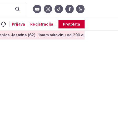
Prijava
Registracija
Pretplata
(62): 'Imam mirovinu od 290 eura, a dobijem i socijalnu pomoć