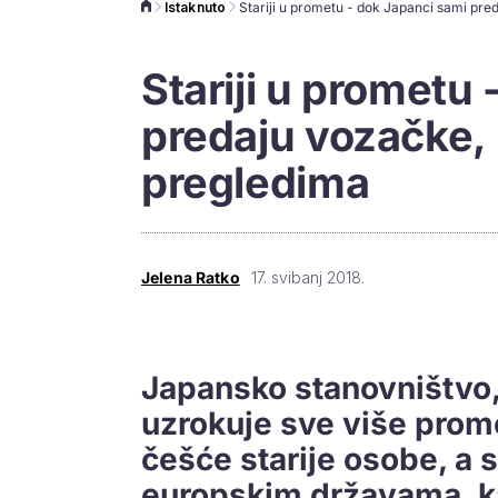
Istaknuto
Stariji u prometu
predaju vozačke, 
pregledima
Jelena Ratko
17. svibanj 2018.
Japansko stanovništvo, 
uzrokuje sve više prome
češće starije osobe, a s
europskim državama, k