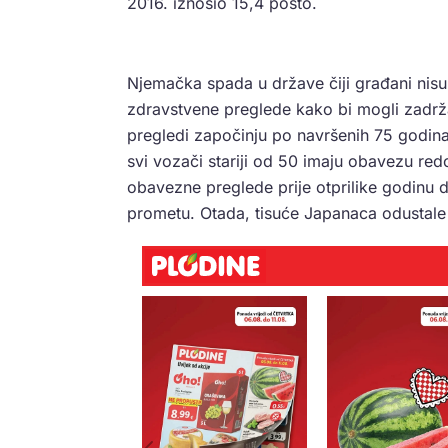
2016. iznosio 15,4 posto.
Njemačka spada u države čiji građani nisu
zdravstvene preglede kako bi mogli zadrž
pregledi započinju po navršenih 75 godina 
svi vozači stariji od 50 imaju obavezu red
obavezne preglede prije otprilike godinu d
prometu. Otada, tisuće Japanaca odustale o