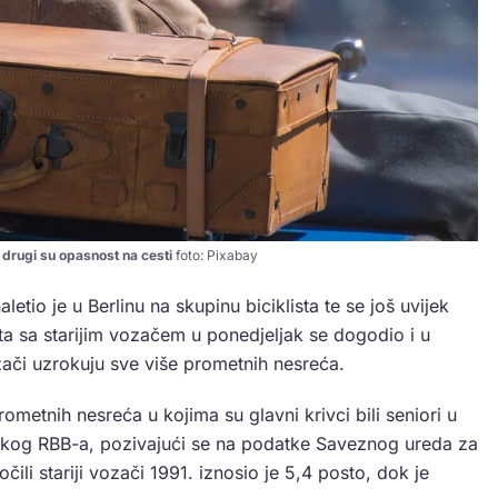
 drugi su opasnost na cesti
foto: Pixabay
etio je u Berlinu na skupinu biciklista te se još uvijek
ista sa starijim vozačem u ponedjeljak se dogodio i u
zači uzrokuju sve više prometnih nesreća.
ometnih nesreća u kojima su glavni krivci bili seniori u
emačkog RBB-a, pozivajući se na podatke Saveznog ureda za
čili stariji vozači 1991. iznosio je 5,4 posto, dok je