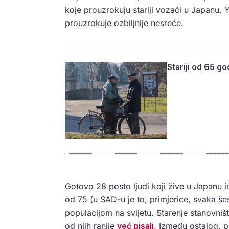
koje prouzrokuju stariji vozači u Japanu, 
prouzrokuje ozbiljnije nesreće.
Stariji od 65 g
Gotovo 28 posto ljudi koji žive u Japanu 
od 75 (u SAD-u je to, primjerice, svaka še
populacijom na svijetu. Starenje stanovni
od njih ranije
već pisali
. Između ostalog, p