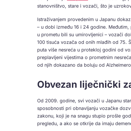
stanovništvo, stare i vozači, što je uzrok
Istraživanjem provedenim u Japanu dokaza
– u dobi između 16 i 24 godine. Međutim, p
u prometu bili su umirovljenici – vozači d
100 tisuća vozača od onih mlađih od 75. Što
puta više nesreća u protekloj godini od vo
preplavljeni vijestima o prometnim nesrećam
od njih dokazano da boluju od Alzheimerov
Obvezan liječnički z
Od 2009. godine, svi vozači u Japanu stari
sposobnosti pri obnavljanju vozačke dozvo
zakonu, koji je na snagu stupio prošle godin
pregledu, a ako se otkrije da imaju demen