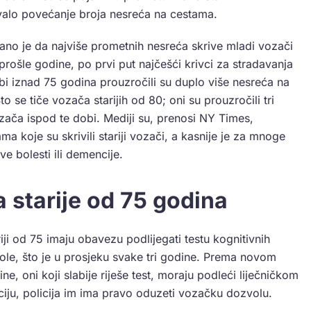
ovalo povećanje broja nesreća na cestama.
no je da najviše prometnih nesreća skrive mladi vozači
rošle godine, po prvi put najčešći krivci za stradavanja
obi iznad 75 godina prouzročili su duplo više nesreća na
 se tiče vozača starijih od 80; oni su prouzročili tri
zača ispod te dobi. Mediji su, prenosi NY Times,
a koje su skrivili stariji vozači, a kasnije je za mnoge
e bolesti ili demencije.
a starije od 75 godina
ji od 75 imaju obavezu podlijegati testu kognitivnih
le, što je u prosjeku svake tri godine. Prema novom
e, oni koji slabije riješe test, moraju podleći liječničkom
ciju, policija im ima pravo oduzeti vozačku dozvolu.