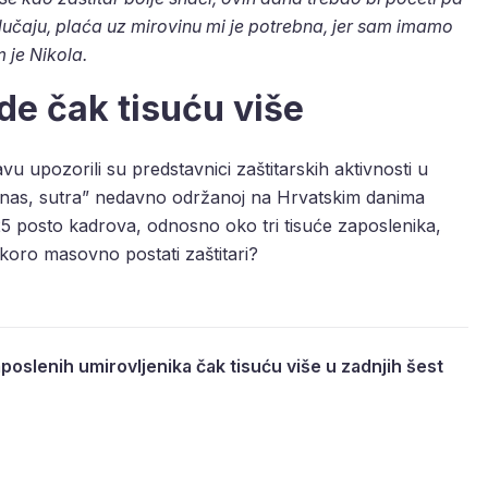
slučaju, plaća uz mirovinu mi je potrebna, jer sam imamo
 je Nikola.
ade čak tisuću više
 upozorili su predstavnici zaštitarskih aktivnosti u
 danas, sutra” nedavno održanoj na Hrvatskim danima
25 posto kadrova, odnosno oko tri tisuće zaposlenika,
skoro masovno postati zaštitari?
aposlenih umirovljenika čak tisuću više u zadnjih šest