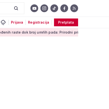
Prijava
Registracija
Pretplata
e dok broj umrlih pada: Prirodni prirast svejedno je negativan