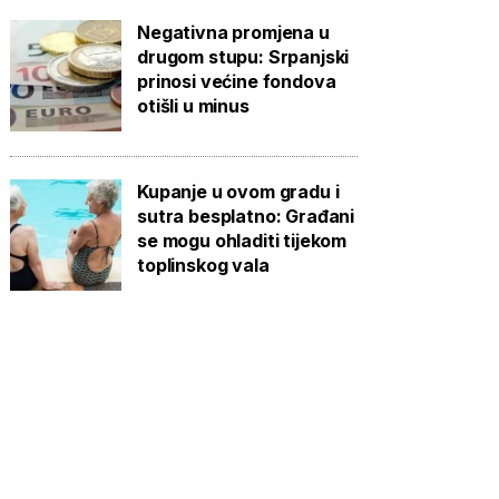
Negativna promjena u
drugom stupu: Srpanjski
prinosi većine fondova
otišli u minus
Kupanje u ovom gradu i
sutra besplatno: Građani
se mogu ohladiti tijekom
toplinskog vala