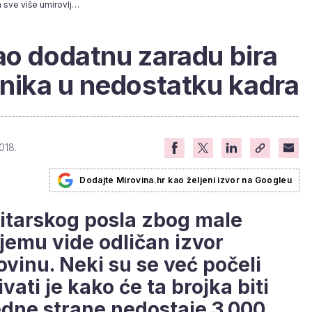
Posao zaštitara kao dodatnu zaradu bira sve više umirovljenika u nedostatku kadra
ao dodatnu zaradu bira
enika u nedostatku kadra
018.
Dodajte Mirovina.hr kao željeni izvor na Googleu
titarskog posla zbog male
njemu vide odličan izvor
vinu. Neki su se već počeli
vati je kako će ta brojka biti
jedne strane nedostaje 3.000