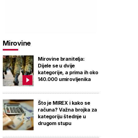
PROVJERITE
PROVJERITE
PROVJ
Mirovine
PONUDU
PONUDU
PON
Mirovine branitelja:
Dijele se u dvije
kategorije, a prima ih oko
140.000 umirovljenika
Što je MIREX i kako se
računa? Važna brojka za
kategoriju štednje u
drugom stupu