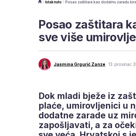
Istaknuto
Posao zaštitara k
sve više umirovlj
Jasmina Grgurić Zanze
13. prosinac 2
Dok mladi bježe iz zaš
plaće, umirovljenici u 
dodatne zarade uz miro
zapošljavati, a za očeki
sve veća. Hrvatskoj s 