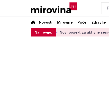
Novosti
Mirovine
Priče
Zdravlje
očetka 2027. godine
Najnovije:
Novi projekt za aktivne seniore: 'Osmije