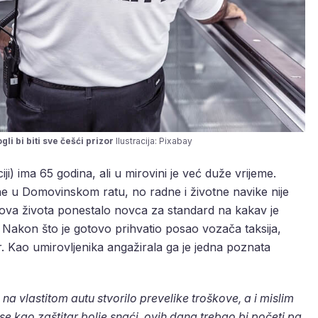
li bi biti sve češći prizor
Ilustracija: Pixabay
ji) ima 65 godina, ali u mirovini je već duže vrijeme.
ne u Domovinskom ratu, no radne i životne navike nije
škova života ponestalo novca za standard na kakav je
da. Nakon što je gotovo prihvatio posao vozača taksija,
ar. Kao umirovljenika angažirala ga je jedna poznata
na vlastitom autu stvorilo prevelike troškove, a i mislim
se kao zaštitar bolje snaći, ovih dana trebao bi početi pa