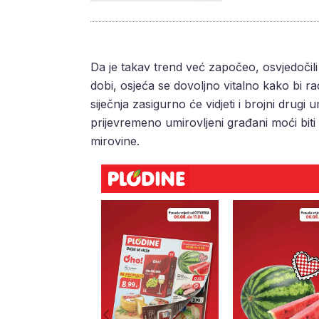
Da je takav trend već započeo, osvjedoči
dobi, osjeća se dovoljno vitalno kako bi ra
siječnja zasigurno će vidjeti i brojni dru
prijevremeno umirovljeni građani moći bi
mirovine.