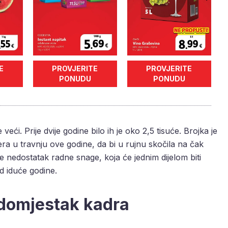
E
PROVJERITE
PROVJERITE
PONUDU
PONUDU
ći. Prije dvije godine bilo ih je oko 2,5 tisuće. Brojka je
a u travnju ove godine, da bi u rujnu skočila na čak
 nedostatak radne snage, koja će jednim dijelom biti
d iduće godine.
adomjestak kadra