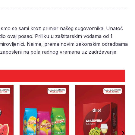
li smo se sami kroz primjer našeg sugovornika. Unatoč
dio ovaj posao. Priliku u zaštitarskim vodama od 1.
gi umirovljenici. Naime, prema novim zakonskim odredbama
ti zaposleni na pola radnog vremena uz zadržavanje