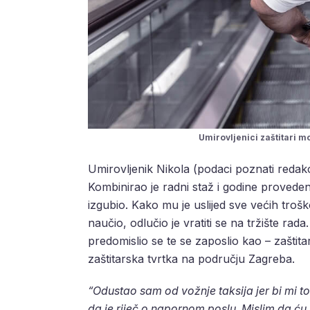
Umirovljenici zaštitari mog
Umirovljenik Nikola (podaci poznati redakci
Kombinirao je radni staž i godine provede
izgubio. Kako mu je uslijed sve većih tro
naučio, odlučio je vratiti se na tržište ra
predomislio se te se zaposlio kao – zaštit
zaštitarska tvrtka na području Zagreba.
“Odustao sam od vožnje taksija jer bi mi to 
da je riječ o napornom poslu. Mislim da ću 