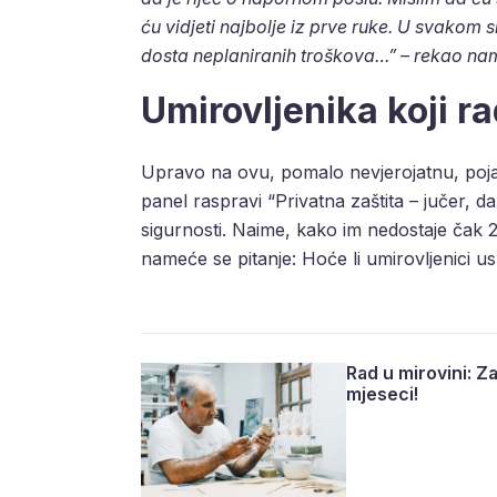
ću vidjeti najbolje iz prve ruke. U svakom 
dosta neplaniranih troškova…” – rekao nam
Umirovljenika koji r
Upravo na ovu, pomalo nevjerojatnu, pojavu
panel raspravi “Privatna zaštita – jučer,
sigurnosti. Naime, kako im nedostaje čak 
nameće se pitanje: Hoće li umirovljenici u
Rad u mirovini: Z
mjeseci!