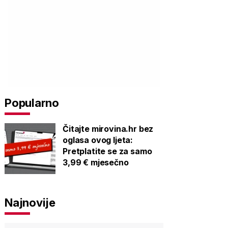
Popularno
Čitajte mirovina.hr bez
oglasa ovog ljeta:
Pretplatite se za samo
3,99 € mjesečno
Najnovije