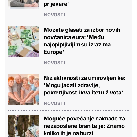
prijevare'
NOVOSTI
Možete glasati za izbor novih
novčanica eura: 'Među
najopipljivijim su izrazima
Europe'
NOVOSTI
Niz aktivnosti za umirovljenike:
'Mogu jačati zdravlje,
pokretljivost i kvalitetu života'
NOVOSTI
Moguće povećanje naknade za
nezaposlene branitelje: Znamo
koliko ih je na burzi