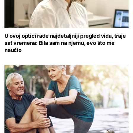
U ovoj optici rade najdetaljniji pregled vida, traje
sat vremena: Bila sam na njemu, evo što me
naučio