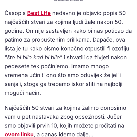
Časopis
Best Life
nedavno je objavio popis 50
najčešćih stvari za kojima ljudi žale nakon 50.
godine. On nije sastavljen kako bi nas poticao da
patimo za propuštenim prilikama. Dapače, ova
lista je tu kako bismo konačno otpustili filozofiju
“
što bi bilo kad bi bilo
” i shvatili da živjeti nakon
pedesete tek počinjemo. Imamo mnogo
vremena učiniti ono što smo oduvijek željeli i
sanjali, stoga ga trebamo iskoristiti na najbolji
mogući način.
Najčešćih 50 stvari za kojima žalimo donosimo
vam u pet nastavaka zbog opsežnosti. Jučer
smo objavili prvih 10, kojih možete pročitati na
ovom linku
, a danas idemo dalje…