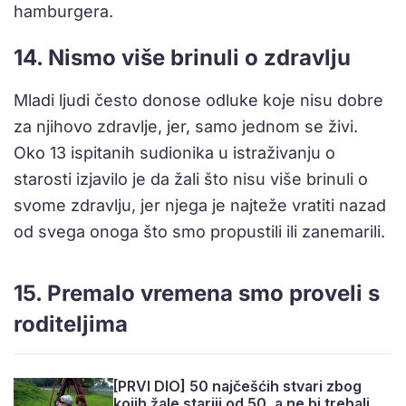
hamburgera.
14. Nismo više brinuli o zdravlju
Mladi ljudi često donose odluke koje nisu dobre
za njihovo zdravlje, jer, samo jednom se živi.
Oko 13 ispitanih sudionika u istraživanju o
starosti izjavilo je da žali što nisu više brinuli o
svome zdravlju, jer njega je najteže vratiti nazad
od svega onoga što smo propustili ili zanemarili.
15. Premalo vremena smo proveli s
roditeljima
[PRVI DIO] 50 najčešćih stvari zbog
kojih žale stariji od 50, a ne bi trebali