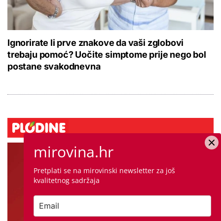
Ignorirate li prve znakove da vaši zglobovi
trebaju pomoć? Uočite simptome prije nego bol
postane svakodnevna
mirovina.hr
Pretplati se na mirovinski newsletter za još
kvalitetnog sadržaja