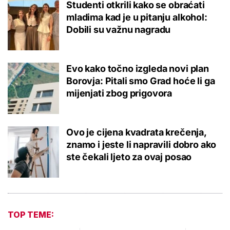
Studenti otkrili kako se obraćati
mladima kad je u pitanju alkohol:
Dobili su važnu nagradu
Evo kako točno izgleda novi plan
Borovja: Pitali smo Grad hoće li ga
mijenjati zbog prigovora
Ovo je cijena kvadrata krečenja,
znamo i jeste li napravili dobro ako
ste čekali ljeto za ovaj posao
TOP TEME: