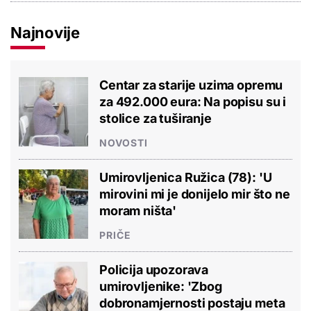
Najnovije
Centar za starije uzima opremu
za 492.000 eura: Na popisu su i
stolice za tuširanje
NOVOSTI
Umirovljenica Ružica (78): 'U
mirovini mi je donijelo mir što ne
moram ništa'
PRIČE
Policija upozorava
umirovljenike: 'Zbog
dobronamjernosti postaju meta