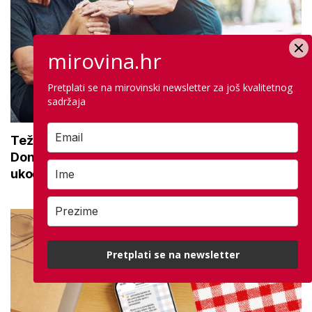
mirovina.hr
Pretplati se na mirovinski newsletter za još kvalitetnog
sadržaja
Teže se krećete zbog bolnih zglobova?
Donosimo savjete za lakši pokret i ublažavanje
ukočenosti
Pretplati se na newsletter