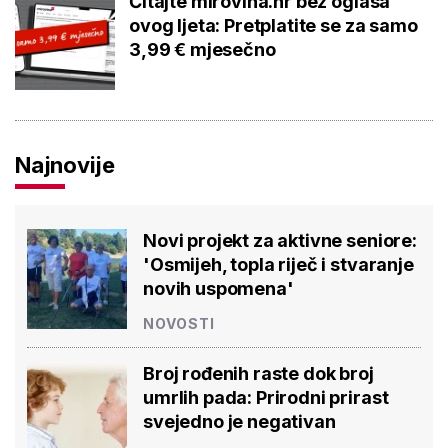
Čitajte mirovina.hr bez oglasa
ovog ljeta: Pretplatite se za samo
3,99 € mjesečno
Najnovije
Novi projekt za aktivne seniore:
'Osmijeh, topla riječ i stvaranje
novih uspomena'
NOVOSTI
Broj rođenih raste dok broj
umrlih pada: Prirodni prirast
svejedno je negativan