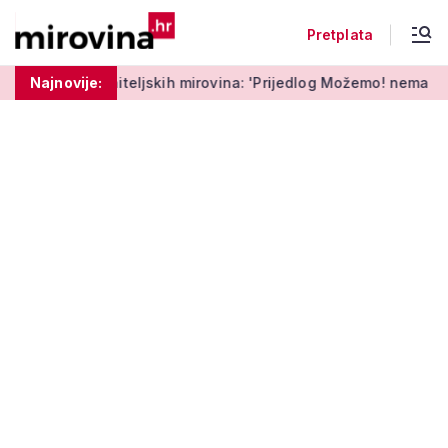
Pretplata
ljskih mirovina: 'Prijedlog Možemo! nema veze s Vladinim'
Najnovije: