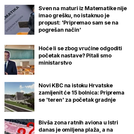
Sven na maturi iz Matematike nije
imao grešku, no istaknuo je
propust: 'Pripremao sam se na
pogrešan način'
Hoće li se zbog vrućine odgoditi
početak nastave? Pitali smo
ministarstvo
Novi KBC na istoku Hrvatske
zamijenit će 15 bolnica: Priprema
se 'teren' za početak gradnje
Bivša zona ratnih aviona u Istri
danas je omiljena plaža, a na