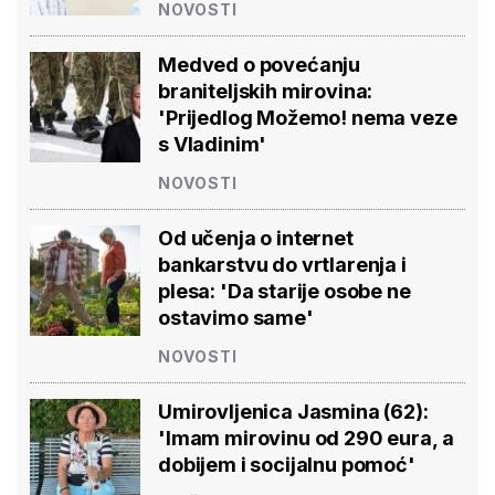
NOVOSTI
Medved o povećanju
braniteljskih mirovina:
'Prijedlog Možemo! nema veze
s Vladinim'
NOVOSTI
Od učenja o internet
bankarstvu do vrtlarenja i
plesa: 'Da starije osobe ne
ostavimo same'
NOVOSTI
Umirovljenica Jasmina (62):
'Imam mirovinu od 290 eura, a
dobijem i socijalnu pomoć'