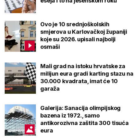
eseja i to na jesenskom roku
Ovo je 10 srednjoškolskih
smjerova u Karlovačkoj županiji
koje su 2026. upisali najbolji
osmaši
Mali grad na istoku hrvatske za
milijun eura gradi karting stazu na
30.000 kvadrata, imat će 10
garaža
Galerija: Sanacija olimpijskog
bazena iz 1972., samo
antikorozivna zaštita 300 tisuća
eura