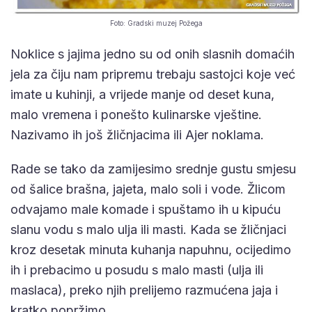
Foto: Gradski muzej Požega
Noklice s jajima jedno su od onih slasnih domaćih
jela za čiju nam pripremu trebaju sastojci koje već
imate u kuhinji, a vrijede manje od deset kuna,
malo vremena i ponešto kulinarske vještine.
Nazivamo ih još žličnjacima ili Ajer noklama.
Rade se tako da zamijesimo srednje gustu smjesu
od šalice brašna, jajeta, malo soli i vode. Žlicom
odvajamo male komade i spuštamo ih u kipuću
slanu vodu s malo ulja ili masti. Kada se žličnjaci
kroz desetak minuta kuhanja napuhnu, ocijedimo
ih i prebacimo u posudu s malo masti (ulja ili
maslaca), preko njih prelijemo razmućena jaja i
kratko popržimo.