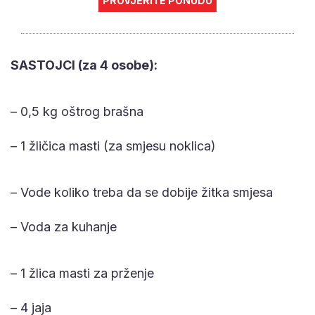
PROVJERITE PONUDU
SASTOJCI (za 4 osobe):
– 0,5 kg oštrog brašna
– 1 žličica masti (za smjesu noklica)
– Vode koliko treba da se dobije žitka smjesa
– Voda za kuhanje
– 1 žlica masti za prženje
– 4 jaja