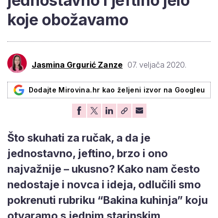
jednostavno i jeftino jelo
koje obožavamo
Jasmina Grgurić Zanze
07. veljača 2020.
Dodajte Mirovina.hr kao željeni izvor na Googleu
Što skuhati za ručak, a da je
jednostavno, jeftino, brzo i ono
najvažnije – ukusno? Kako nam često
nedostaje i novca i ideja, odlučili smo
pokrenuti rubriku “Bakina kuhinja” koju
otvaramo s jednim starinskim