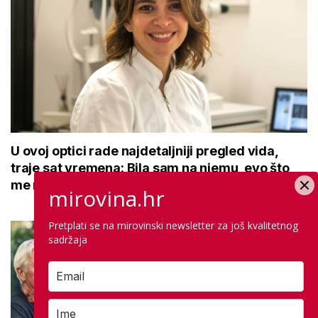
U ovoj optici rade najdetaljniji pregled vida,
traje sat vremena: Bila sam na njemu, evo što
me naučio
mirovina.hr
Pretplati se na mirovinski newsletter za još kvalitetnog
sadržaja