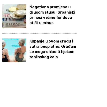
Negativna promjena u
drugom stupu: Srpanjski
prinosi većine fondova
otišli u minus
Kupanje u ovom gradu i
sutra besplatno: Građani
se mogu ohladiti tijekom
toplinskog vala