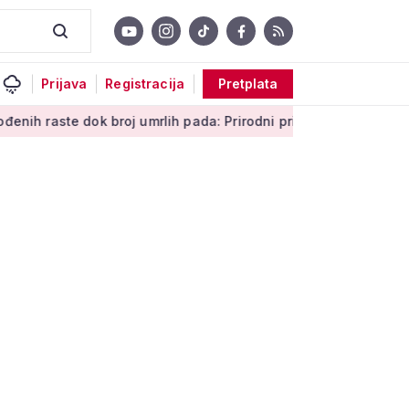
Prijava
Registracija
Pretplata
 dok broj umrlih pada: Prirodni prirast svejedno je negativan