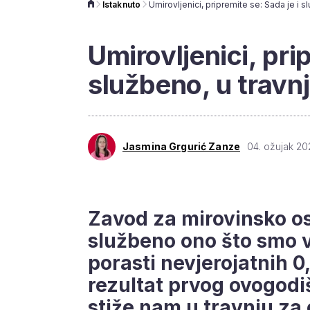
Istaknuto
Umirovljenici, prip
službeno, u travnj
Jasmina Grgurić Zanze
04. ožujak 20
Zavod za mirovinsko os
službeno ono što smo v
porasti nevjerojatnih 0,
rezultat prvog ovogodi
stiže nam u travnju za 