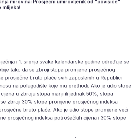
anja mirovina: Prosječni umirovljenik od "povišice"
e mlijeka!
siječnja i 1. srpnja svake kalendarske godine određuje se
obije tako da se zbroji stopa promjene prosječnog
ne prosječne bruto plaće svih zaposlenih u Republici
osu na polugodište koje mu prethodi. Ako je udio stope
ijena u zbroju stopa manji ili jednak 50%, stopa
a se zbroji 30% stope promjene prosječnog indeksa
prosječne bruto plaće. Ako je udio stope promjene veći
e prosječnog indeksa potrošačkih cijena i 30% stope