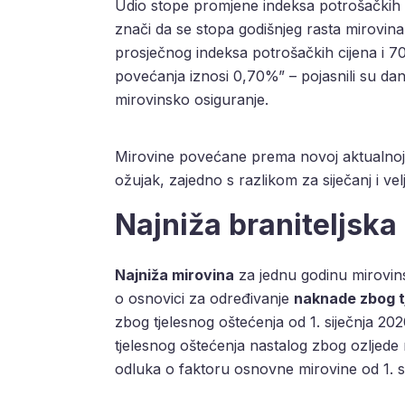
Udio stope promjene indeksa potrošačkih c
znači da se stopa godišnjeg rasta mirovin
prosječnog indeksa potrošačkih cijena i 
povećanja iznosi 0,70%” – pojasnili su d
mirovinsko osiguranje.
Mirovine povećane prema novoj aktualnoj v
ožujak, zajedno s razlikom za siječanj i vel
Najniža braniteljska
Najniža mirovina
za jednu godinu mirovin
o osnovici za određivanje
naknade zbog t
zbog tjelesnog oštećenja od 1. siječnja 2
tjelesnog oštećenja nastalog zbog ozljede n
odluka o faktoru osnovne mirovine od 1. sij