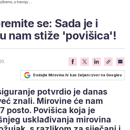
Umirovljenici, pripremite se: Sada je i službeno, u travnju nam stiže 'povišica'!
remite se: Sada je i
u nam stiže 'povišica'!
20.
Dodajte Mirovina.hr kao željeni izvor na Googleu
iguranje potvrdio je danas
eć znali. Mirovine će nam
7 posto. Povišica koja je
šnjeg usklađivanja mirovina
ožujak, s razlikom za siječanj i