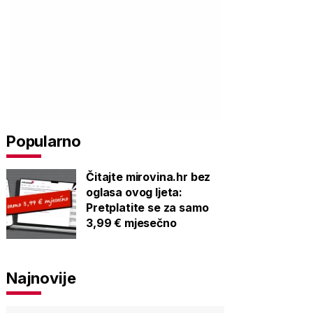
Popularno
Čitajte mirovina.hr bez
oglasa ovog ljeta:
Pretplatite se za samo
3,99 € mjesečno
Najnovije