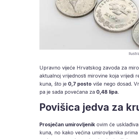
Ilustr
Upravno vijeće Hrvatskog zavoda za mirov
aktualnoj vrijednosti mirovine koja vrijedi 
kuna, što je
0,7 posto
više nego dosad. Vri
pa je sada povećana za
0,48 lipa
.
Povišica jedva za kru
Prosječan umirovljenik
ovim će usklađivan
kuna, no kako većina umirovljenika prima m