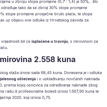
ijena u zbroju stopa promjene (0,7 : 1,4) je 50%, što
a određuje tako da se zbroji 30% stope promjene
70% stope promjene prosječne bruto plaće, te stopa
anas uz objavu ove odluke iz Hrvatskog zavoda za
rijednosti bit će
isplaćene u travnju
, s mirovinom za
jaču.
 mirovina 2.558 kuna
skog staža iznosi sada 68,45 kuna. Donesena je i odluka
jelesnog oštećenja
i o usklađivanju novčanih naknada
020. prema kojoj osnovica za određivanje naknade zbog
a radu ili profesionalne bolesti iznosi 1.567,90 kuna te
ečnja 2020. koji iznosi 0,75.