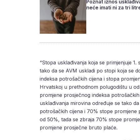
Poznat iznos usklađiv
neće imati ni za tri litr
“Stopa usklađivanja koja se primjenjuje 1. 
tako da se AVM uskladi po stopi koja se d
indeksa potrošačkih cijena i stopa promje
Hrvatskoj u prethodnom polugodištu u odn
promjene prosječnog indeksa potrošačkih c
usklađivanja mirovina određuje se tako d
potrošačkih cijena i 70% stope promjene 
od 50%, tada se zbraja 70% stope promjen
promjene prosječne bruto plaće.