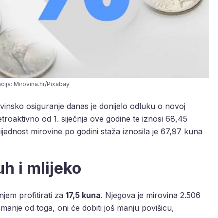
acija: Mirovina.hr/Pixabay
insko osiguranje danas je donijelo odluku o novoj
retroaktivno od 1. siječnja ove godine te iznosi 68,45
jednost mirovine po godini staža iznosila je 67,97 kuna
h i mlijeko
jem profitirati za
17,5 kuna
. Njegova je mirovina 2.506
anje od toga, oni će dobiti još manju povišicu,