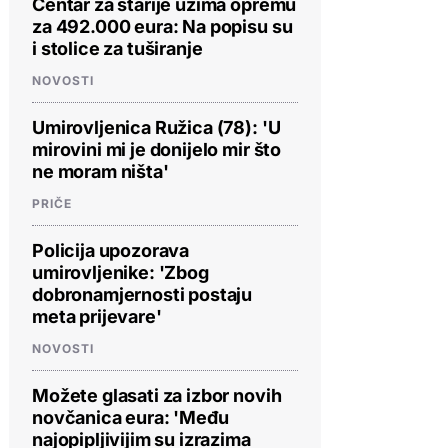
Centar za starije uzima opremu
za 492.000 eura: Na popisu su
i stolice za tuširanje
NOVOSTI
Umirovljenica Ružica (78): 'U
mirovini mi je donijelo mir što
ne moram ništa'
PRIČE
Policija upozorava
umirovljenike: 'Zbog
dobronamjernosti postaju
meta prijevare'
NOVOSTI
Možete glasati za izbor novih
PROVJERITE PONUDU
PROVJERITE PONUDU
PROVJERIT
novčanica eura: 'Među
najopipljivijim su izrazima