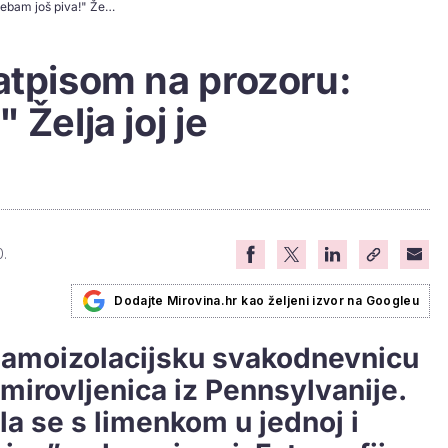
Baka zavapila s natpisom na prozoru: "Trebam još piva!" Želja joj je ispunjena...
atpisom na prozoru:
 Želja joj je
0.
Dodajte Mirovina.hr kao željeni izvor na Googleu
samoizolacijsku svakodnevnicu
umirovljenica iz Pennsylvanije.
a se s limenkom u jednoj i