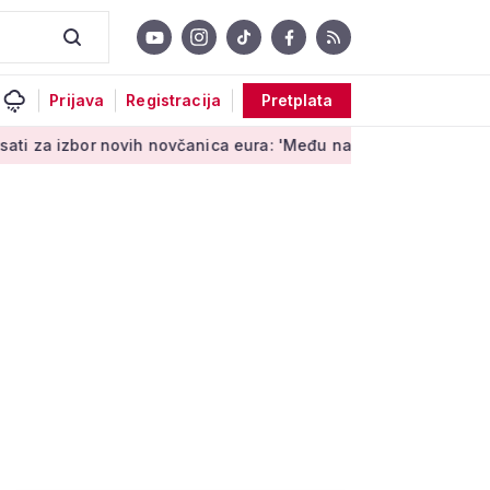
Prijava
Registracija
Pretplata
novih novčanica eura: 'Među najopipljivijim su izrazima Europe