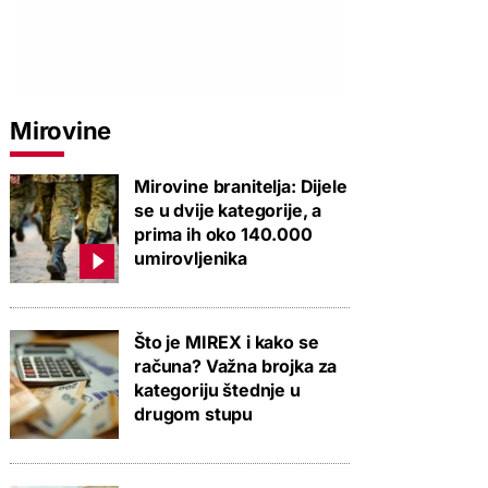
Mirovine
Mirovine branitelja: Dijele
se u dvije kategorije, a
prima ih oko 140.000
umirovljenika
Što je MIREX i kako se
računa? Važna brojka za
kategoriju štednje u
drugom stupu