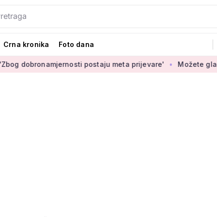
Crna kronika
Foto dana
amjernosti postaju meta prijevare'
Možete glasati za izbor 