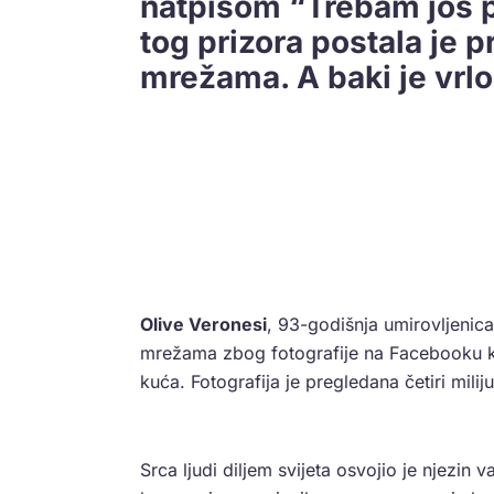
natpisom “Trebam još pi
tog prizora postala je p
mrežama. A baki je vrlo
Olive Veronesi
, 93-godišnja umirovljenica
mrežama zbog fotografije na Facebooku koju
kuća. Fotografija je pregledana četiri milij
Srca ljudi diljem svijeta osvojio je njezin 