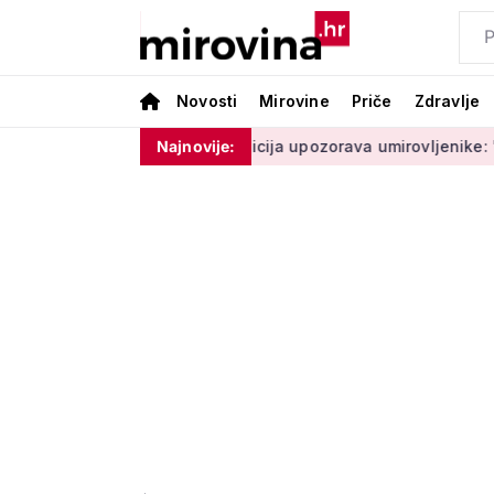
Novosti
Mirovine
Priče
Zdravlje
moram ništa'
Policija upozorava umirovljenike: 'Zbog dobron
Najnovije: