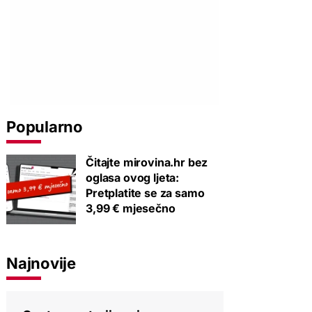
Popularno
Čitajte mirovina.hr bez
oglasa ovog ljeta:
Pretplatite se za samo
3,99 € mjesečno
Najnovije