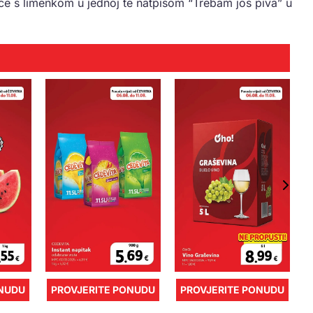
će s limenkom u jednoj te natpisom “Trebam još piva” u
ONUDU
PROVJERITE PONUDU
PROVJERITE PONUDU