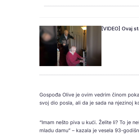
[VIDEO] Ovaj sta
Gospođa Olive je ovim vedrim činom pokaz
svoj dio posla, ali da je sada na njezinoj 
“Imam nešto piva u kući. Želite li? To je ne
mladu damu” – kazala je vesela 93-godišnj