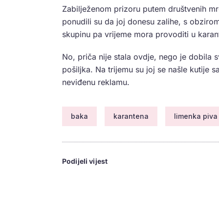
Zabilježenom prizoru putem društvenih mrež
ponudili su da joj donesu zalihe, s obziro
skupinu pa vrijeme mora provoditi u karan
No, priča nije stala ovdje, nego je dobila 
pošiljka. Na trijemu su joj se našle kutije 
neviđenu reklamu.
baka
karantena
limenka piva
Podijeli vijest