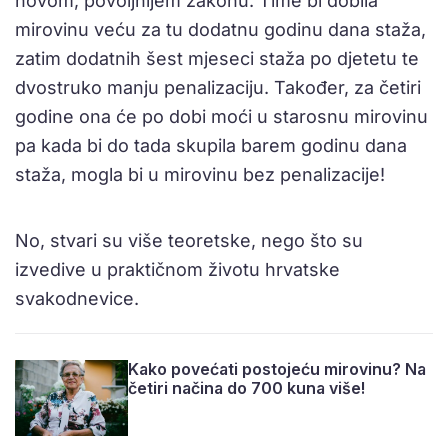
novom, povoljnijem zakonu. Time bi dobila
mirovinu veću za tu dodatnu godinu dana staža,
zatim dodatnih šest mjeseci staža po djetetu te
dvostruko manju penalizaciju. Također, za četiri
godine ona će po dobi moći u starosnu mirovinu
pa kada bi do tada skupila barem godinu dana
staža, mogla bi u mirovinu bez penalizacije!
No, stvari su više teoretske, nego što su
izvedive u praktičnom životu hrvatske
svakodnevice.
Kako povećati postojeću mirovinu? Na
četiri načina do 700 kuna više!