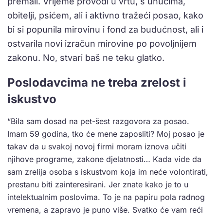
premali. Vrijeme provodi u vrtu, s unucima,
obitelji, psićem, ali i aktivno tražeći posao, kako
bi si popunila mirovinu i fond za budućnost, ali i
ostvarila novi izračun mirovine po povoljnijem
zakonu. No, stvari baš ne teku glatko.
Poslodavcima ne treba zrelost i
iskustvo
“Bila sam dosad na pet-šest razgovora za posao.
Imam 59 godina, tko će mene zaposliti? Moj posao je
takav da u svakoj novoj firmi moram iznova učiti
njihove programe, zakone djelatnosti… Kada vide da
sam zrelija osoba s iskustvom koja im neće volontirati,
prestanu biti zainteresirani. Jer znate kako je to u
intelektualnim poslovima. To je na papiru pola radnog
vremena, a zapravo je puno više. Svatko će vam reći