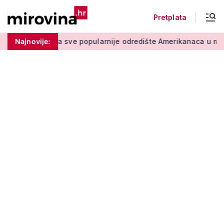
Pretplata
ve popularnije odredište Amerikanaca u mirovini: Pruža mir i s
Najnovije: