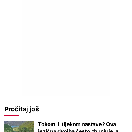
Pročitaj još
Tokom ili tijekom nastave? Ova
jezična dvojba često zbunjuje, a