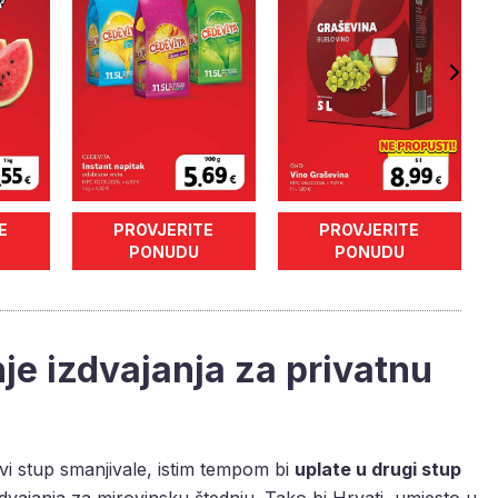
E
PROVJERITE
PROVJERITE
PONUDU
PONUDU
je izdvajanja za privatnu
vi stup smanjivale, istim tempom bi
uplate u drugi stup
izdvajanja za mirovinsku štednju. Tako bi Hrvati, umjesto u