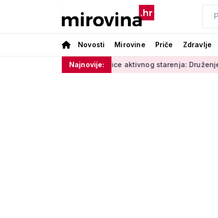
Novosti
Mirovine
Priče
Zdravlje
 i vlage'
Radionice aktivnog starenja: Druženje, tjelovježb
Najnovije: