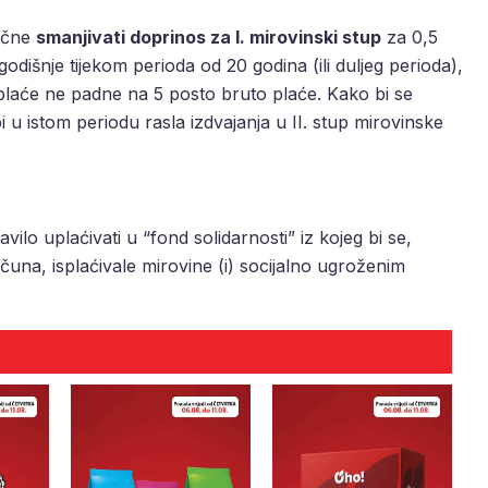
počne
smanjivati doprinos za I. mirovinski stup
za 0,5
godišnje tijekom perioda od 20 godina (ili duljeg perioda),
plaće ne padne na 5 posto bruto plaće. Kako bi se
i u istom periodu rasla izdvajanja u II. stup mirovinske
vilo uplaćivati u “fond solidarnosti” iz kojeg bi se,
una, isplaćivale mirovine (i) socijalno ugroženim