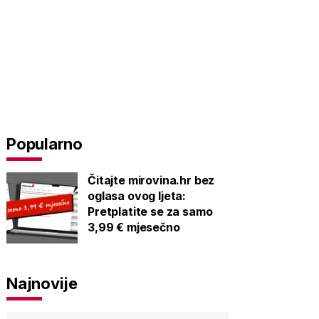
Popularno
Čitajte mirovina.hr bez
oglasa ovog ljeta:
Pretplatite se za samo
3,99 € mjesečno
Najnovije