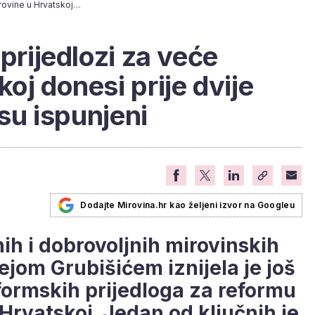
Pogledajte koji su prijedlozi za veće mirovine u Hrvatskoj donesi prije dvije godine, a i dalje nisu ispunjeni
 prijedlozi za veće
oj donesi prije dvije
isu ispunjeni
Dodajte Mirovina.hr kao željeni izvor na Googleu
h i dobrovoljnih mirovinskih
ejom Grubišićem iznijela je još
eformskih prijedloga za reformu
Hrvatskoj. Jedan od ključnih je