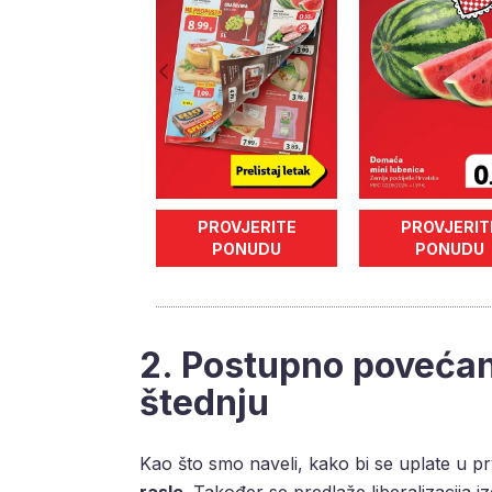
PROVJERITE
PROVJERIT
PONUDU
PONUDU
2. Postupno povećan
štednju
Kao što smo naveli, kako bi se uplate u pr
rasle
. Također se predlaže liberalizacija 