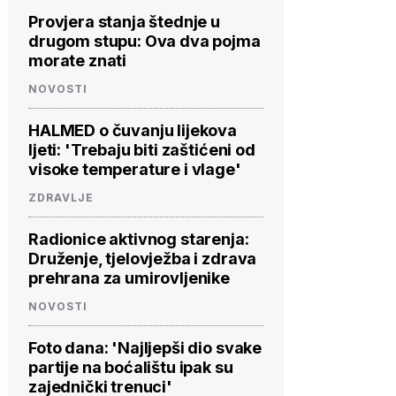
Provjera stanja štednje u
drugom stupu: Ova dva pojma
morate znati
NOVOSTI
HALMED o čuvanju lijekova
ljeti: 'Trebaju biti zaštićeni od
visoke temperature i vlage'
ZDRAVLJE
Radionice aktivnog starenja:
Druženje, tjelovježba i zdrava
prehrana za umirovljenike
NOVOSTI
Foto dana: 'Najljepši dio svake
partije na boćalištu ipak su
zajednički trenuci'