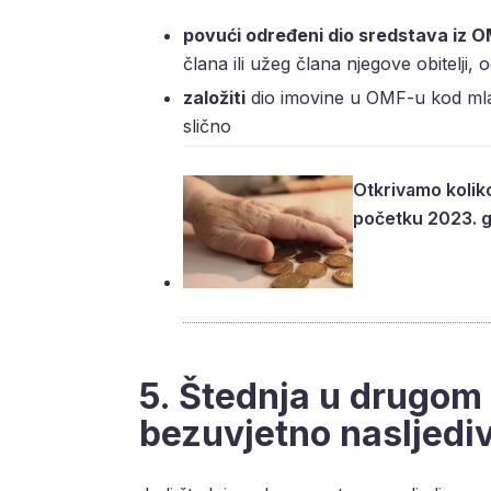
povući određeni dio sredstava iz 
člana ili užeg člana njegove obitelji,
založiti
dio imovine u OMF-u kod mlađ
slično
Otkrivamo koliko
početku 2023. 
5. Štednja u drugom 
bezuvjetno nasljedi