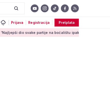
Prijava
Registracija
Pretplata
io svake partije na boćalištu ipak su zajednički trenuci'
Male