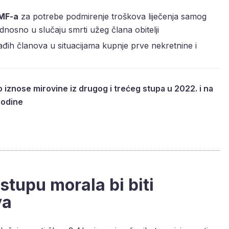
OMF-a
za potrebe podmirenje troškova liječenja samog
 odnosno u slučaju smrti užeg člana obitelji
ih članova u situacijama kupnje prve nekretnine i
 iznose mirovine iz drugog i trećeg stupa u 2022. i na
godine
stupu morala bi biti
va