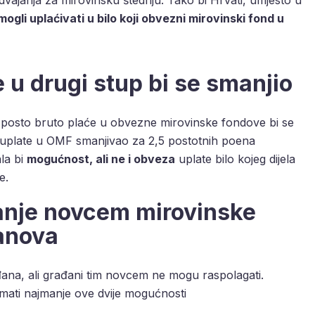
mogli uplaćivati u bilo koji obvezni mirovinski fond u
e u drugi stup bi se smanjio
 posto bruto plaće u obvezne mirovinske fondove bi se
io uplate u OMF smanjivao za 2,5 postotnih poena
la bi
mogućnost, ali ne i obveza
uplate bilo kojeg dijela
e.
anje novcem mirovinske
lanova
ađana, ali građani tim novcem ne mogu raspolagati.
 imati najmanje ove dvije mogućnosti