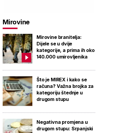
Mirovine
Mirovine branitelja:
Dijele se u dvije
kategorije, a prima ih oko
140.000 umirovljenika
Što je MIREX i kako se
računa? Važna brojka za
kategoriju štednje u
drugom stupu
Negativna promjena u
drugom stupu: Srpanjski