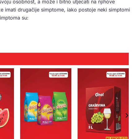
svoju osobnost, a može i bitno utjecati na njihove
 imati drugačije simptome, iako postoje neki simptomi
 simptoma su:
m