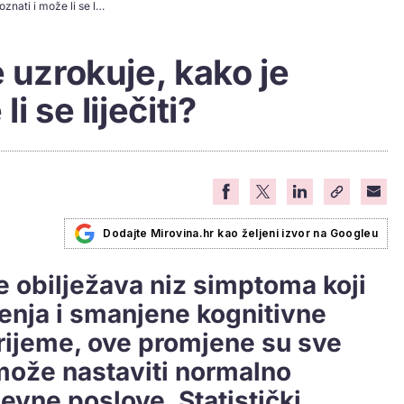
Demencija – što je uzrokuje, kako je prepoznati i može li se liječiti?
 uzrokuje, kako je
i se liječiti?
Dodajte Mirovina.hr kao željeni izvor na Googleu
e obilježava niz simptoma koji
enja i smanjene kognitivne
vrijeme, ove promjene su sve
 može nastaviti normalno
evne poslove. Statistički