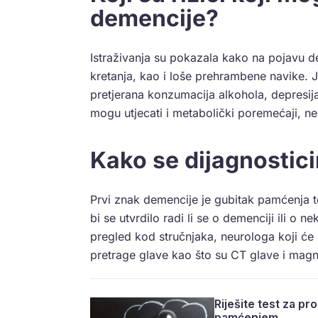
demencije?
Istraživanja su pokazala kako na pojavu de
kretanja, kao i loše prehrambene navike. 
pretjerana konzumacija alkohola, depresija
mogu utjecati i metabolički poremećaji, ne
Kako se dijagnostic
Prvi znak demencije je gubitak pamćenja 
bi se utvrdilo radi li se o demenciji ili o
pregled kod stručnjaka, neurologa koji će i
pretrage glave kao što su CT glave i magn
Riješite test za pr
pamćenjem