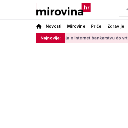
Novosti
Mirovine
Priče
Zdravlje
dinim'
Od učenja o internet bankarstvu do vrtlarenja i ples
Najnovije: