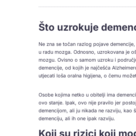
Što uzrokuje demenc
Ne zna se točan razlog pojave demencije, 
u radu mozga. Odnosno, uzrokovana je ošte
mozgu. Ovisno o samom uzroku i području m
demencije, od kojih je najčešća Alzheime
utjecati loša oralna higijena, o čemu može
Osobe kojima netko u obitelji ima demenci
ovo stanje. Ipak, ovo nije pravilo jer po
demencijom, ali ju nikada ne razviju, kao š
demenciju, ali ih one ipak razviju.
Koji su rizici koji m