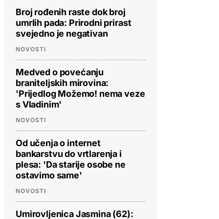
Broj rođenih raste dok broj
umrlih pada: Prirodni prirast
svejedno je negativan
NOVOSTI
Medved o povećanju
braniteljskih mirovina:
'Prijedlog Možemo! nema veze
s Vladinim'
NOVOSTI
Od učenja o internet
bankarstvu do vrtlarenja i
plesa: 'Da starije osobe ne
ostavimo same'
NOVOSTI
Umirovljenica Jasmina (62):