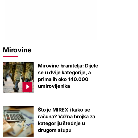
Mirovine
Mirovine branitelja: Dijele
se u dvije kategorije, a
prima ih oko 140.000
umirovljenika
Što je MIREX i kako se
računa? Važna brojka za
kategoriju štednje u
drugom stupu