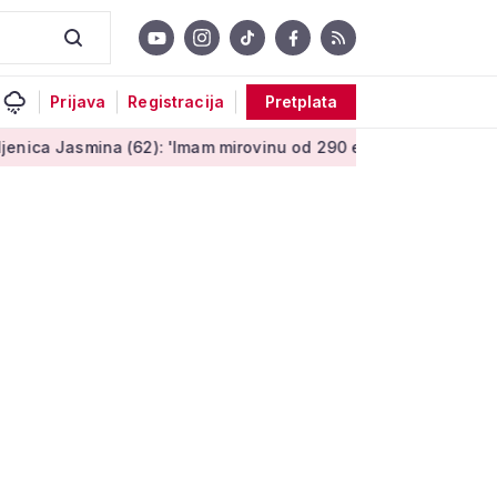
Prijava
Registracija
Pretplata
a (62): 'Imam mirovinu od 290 eura, a dobijem i socijalnu pomo