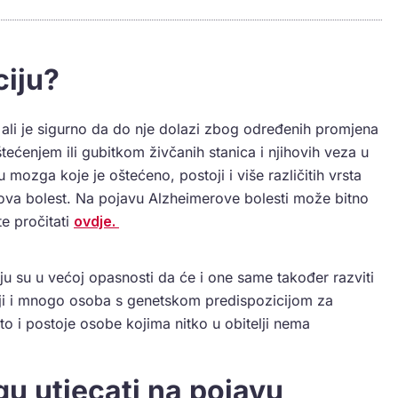
iju?
ali je sigurno da do nje dolazi zbog određenih promjena
ćenjem ili gubitkom živčanih stanica i njihovih veza u
ozga koje je oštećeno, postoji i više različitih vrsta
rova bolest. Na pojavu Alzheimerove bolesti može bitno
te pročitati
ovdje.
ju su u većoj opasnosti da će i one same također razviti
stoji i mnogo osoba s genetskom predispozicijom za
to i postoje osobe kojima nitko u obitelji nema
ogu utjecati na pojavu