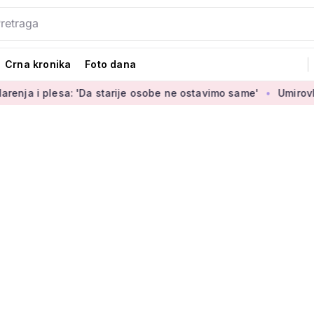
Crna kronika
Foto dana
a: 'Da starije osobe ne ostavimo same'
Umirovljenica Jasmin