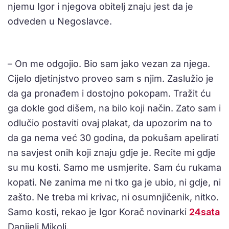
njemu Igor i njegova obitelj znaju jest da je
odveden u Negoslavce.
– On me odgojio. Bio sam jako vezan za njega.
Cijelo djetinjstvo proveo sam s njim. Zaslužio je
da ga pronađem i dostojno pokopam. Tražit ću
ga dokle god dišem, na bilo koji način. Zato sam i
odlučio postaviti ovaj plakat, da upozorim na to
da ga nema već 30 godina, da pokušam apelirati
na savjest onih koji znaju gdje je. Recite mi gdje
su mu kosti. Samo me usmjerite. Sam ću rukama
kopati. Ne zanima me ni tko ga je ubio, ni gdje, ni
zašto. Ne treba mi krivac, ni osumnjičenik, nitko.
Samo kosti, rekao je Igor Korač novinarki
24sata
Danijeli Mikoli.