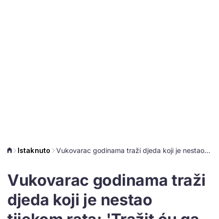
Istaknuto
Vukovarac godinama traži djeda koji je nestao tijekom rata: 'Tražit ću ga dokle god dišem, na bilo koji način'
Vukovarac godinama traži
djeda koji je nestao