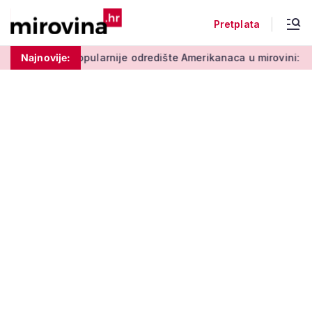
Pretplata
larnije odredište Amerikanaca u mirovini: Pruža mir i sigurnos
Najnovije: