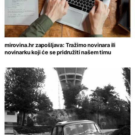
mirovina.hr zapošljava: Tražimo novinara ili
novinarku koji će se pridružiti našem timu