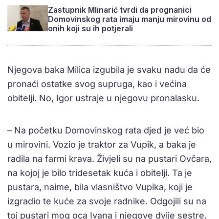
Zastupnik Mlinarić tvrdi da prognanici
Domovinskog rata imaju manju mirovinu od
onih koji su ih potjerali
Njegova baka Milica izgubila je svaku nadu da će
pronaći ostatke svog supruga, kao i većina
obitelji. No, Igor ustraje u njegovu pronalasku.
– Na početku Domovinskog rata djed je već bio
u mirovini. Vozio je traktor za Vupik, a baka je
radila na farmi krava. Živjeli su na pustari Ovčara,
na kojoj je bilo tridesetak kuća i obitelji. Ta je
pustara, naime, bila vlasništvo Vupika, koji je
izgradio te kuće za svoje radnike. Odgojili su na
toj pustari mog oca Ivana i njegove dvije sestre.