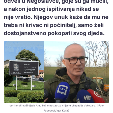
odveli u Negoslavce, gdje su ga mučili,
a nakon jednog ispitivanja nikad se
nije vratio. Njegov unuk kaže da mu ne
treba ni krivac ni počinitelj, samo želi
dostojanstveno pokopati svog djeda.
Igor Korač traži djeda Antu koji je nestao za vrijeme okupacije Vukovara. | Foto:
Facebook/Igor Korač