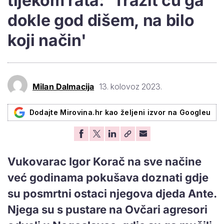
tijekom rata: 'Tražit ću ga
dokle god dišem, na bilo
koji način'
Milan Dalmacija
13. kolovoz 2023.
Dodajte Mirovina.hr kao željeni izvor na Googleu
Vukovarac Igor Korač na sve načine
već godinama pokušava doznati gdje
su posmrtni ostaci njegova djeda Ante.
Njega su s pustare na Ovčari agresori