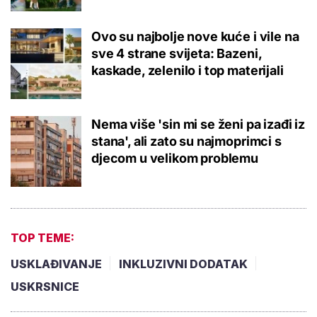
Ovo su najbolje nove kuće i vile na
sve 4 strane svijeta: Bazeni,
kaskade, zelenilo i top materijali
Nema više 'sin mi se ženi pa izađi iz
stana', ali zato su najmoprimci s
djecom u velikom problemu
TOP TEME:
USKLAĐIVANJE
INKLUZIVNI DODATAK
USKRSNICE