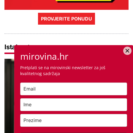
PROVJERITE PONUDU
Istaknuto
mirovina.hr
Pretplati se na mirovinski newsletter za još
kvalitetnog sadržaja