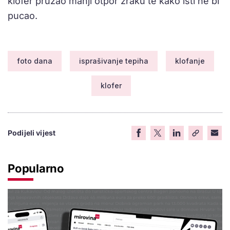
klofer pružao manji otpor zraku te kako isti ne bi
pucao.
foto dana
isprašivanje tepiha
klofanje
klofer
Podijeli vijest
Popularno