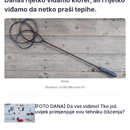
viđamo da netko praši tepihe.
Klofer
(Barbara Jurišić/Mirovina.hr)
[FOTO DANA] Da vas vidimo! Tko još
uvijek primjenjuje ovu tehniku čišćenja?