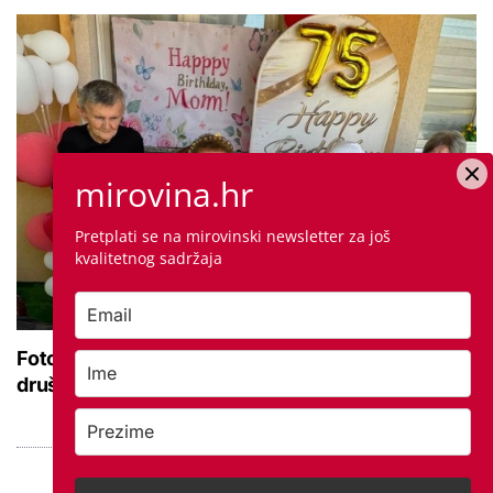
mirovina.hr
Pretplati se na mirovinski newsletter za još
kvalitetnog sadržaja
Foto dana: Umirovljenica Dragica u dobrom
društvu proslavila 75. rođendan