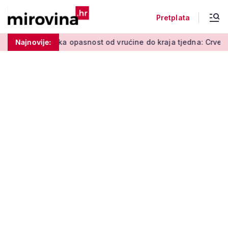
Pretplata
ika opasnost od vrućine do kraja tjedna: Crveno upozorenje v
Najnovije: