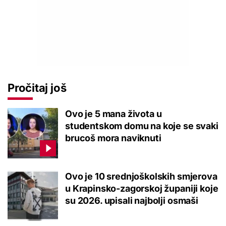
Pročitaj još
Ovo je 5 mana života u
studentskom domu na koje se svaki
brucoš mora naviknuti
Ovo je 10 srednjoškolskih smjerova
u Krapinsko-zagorskoj županiji koje
su 2026. upisali najbolji osmaši