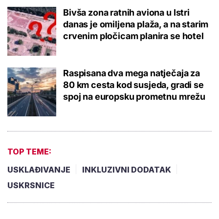
Bivša zona ratnih aviona u Istri
danas je omiljena plaža, a na starim
crvenim pločicam planira se hotel
Raspisana dva mega natječaja za
80 km cesta kod susjeda, gradi se
spoj na europsku prometnu mrežu
TOP TEME:
USKLAĐIVANJE
INKLUZIVNI DODATAK
USKRSNICE