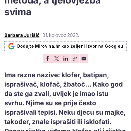
metoda, a tjelovježba
svima
Barbara Jurišić
31. kolovoz 2022.
Dodajte Mirovina.hr kao željeni izvor na Googleu
Ima razne nazive: klofer, batipan,
isprašivač, klofač, žbatoč… Kako god
da ste ga zvali, uvijek je imao istu
svrhu. Njime su se prije često
isprašivali tepisi. Neku djecu su majke,
također, znale isprašiti ili isklofati.
Danas rijetko viđamo klofer, ali i rijetko