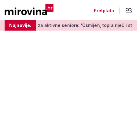
Pretplata
 za aktivne seniore: 'Osmijeh, topla riječ i stvaranje novih us
Najnovije: