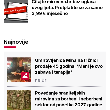
Čitajte mirovina.hr bez oglasa
ovog ljeta: Pretplatite se za samo
3,99 € mjesečno
Najnovije
Umirovljenica Mina na tržnici
prodaje 45 godina: 'Meni je ovo
zabava i terapija'
PRIČE
Povećanje braniteljskih
mirovina za borbeni i neborbeni
sektor od početka 2027. godine