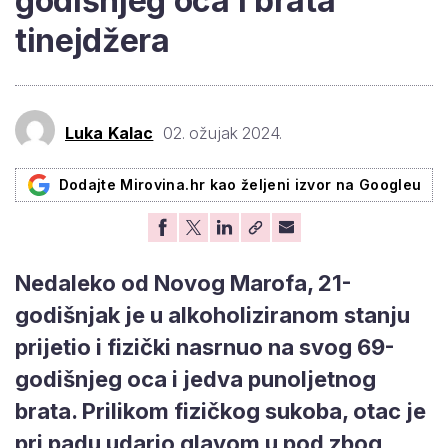
godišnjeg oca i brata
tinejdžera
Luka Kalac
02. ožujak 2024.
Dodajte Mirovina.hr kao željeni izvor na Googleu
Nedaleko od Novog Marofa, 21-
godišnjak je u alkoholiziranom stanju
prijetio i fizički nasrnuo na svog 69-
godišnjeg oca i jedva punoljetnog
brata. Prilikom fizičkog sukoba, otac je
pri padu udario glavom u pod zbog