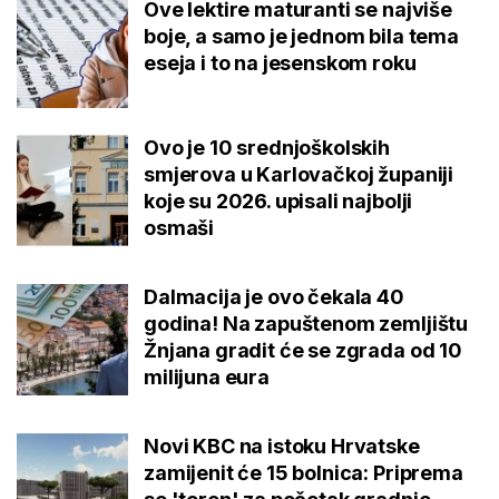
Ove lektire maturanti se najviše
boje, a samo je jednom bila tema
eseja i to na jesenskom roku
Ovo je 10 srednjoškolskih
smjerova u Karlovačkoj županiji
koje su 2026. upisali najbolji
osmaši
Dalmacija je ovo čekala 40
godina! Na zapuštenom zemljištu
Žnjana gradit će se zgrada od 10
milijuna eura
Novi KBC na istoku Hrvatske
zamijenit će 15 bolnica: Priprema