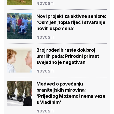
NOVOSTI
Novi projekt za aktivne seniore:
'Osmijeh, topla riječ i stvaranje
novih uspomena'
NOVOSTI
Broj rođenih raste dok broj
umrlih pada: Prirodni prirast
svejedno je negativan
NOVOSTI
Medved o povećanju
braniteljskih mirovina:
'Prijedlog Možemo! nema veze
s Vladinim'
NOVOSTI