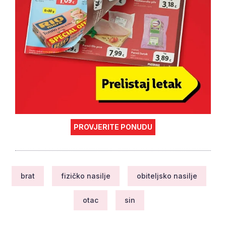
PROVJERITE PONUDU
brat
fizičko nasilje
obiteljsko nasilje
otac
sin