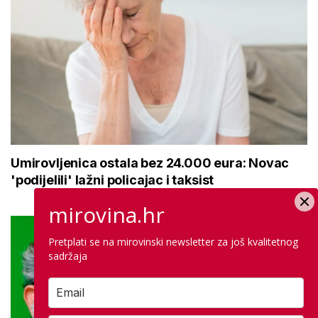
Umirovljenica ostala bez 24.000 eura: Novac
'podijelili' lažni policajac i taksist
mirovina.hr
Pretplati se na mirovinski newsletter za još kvalitetnog
sadržaja