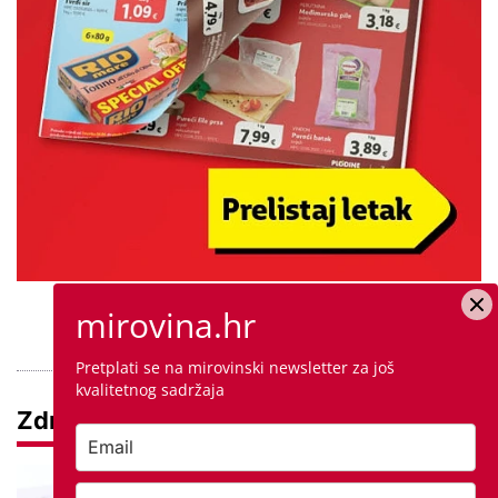
mirovina.hr
PROVJERITE PONUDU
Pretplati se na mirovinski newsletter za još
kvalitetnog sadržaja
Zdravlje