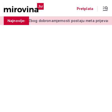
Pretplata
bog dobronamjernosti postaju meta prijevare'
Najnovije:
Možete glasati