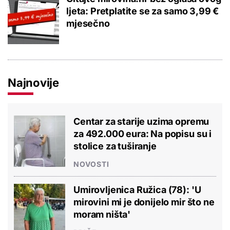
ljeta: Pretplatite se za samo 3,99 €
mjesečno
Najnovije
Centar za starije uzima opremu
za 492.000 eura: Na popisu su i
stolice za tuširanje
NOVOSTI
Umirovljenica Ružica (78): 'U
mirovini mi je donijelo mir što ne
moram ništa'