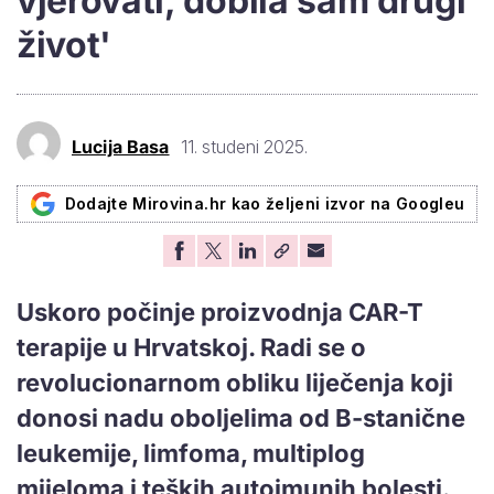
vjerovati, dobila sam drugi
život'
Lucija Basa
11. studeni 2025.
Dodajte Mirovina.hr kao željeni izvor na Googleu
Uskoro počinje proizvodnja CAR-T
terapije u Hrvatskoj. Radi se o
revolucionarnom obliku liječenja koji
donosi nadu oboljelima od B-stanične
leukemije, limfoma, multiplog
mijeloma i teških autoimunih bolesti.