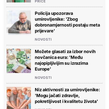
PRIČE
Policija upozorava
umirovljenike: 'Zbog
dobronamjernosti postaju meta
prijevare'
NOVOSTI
Možete glasati za izbor novih
novčanica eura: 'Među
najopipljivijim su izrazima
Europe'
NOVOSTI
Niz aktivnosti za umirovljenike:
'Mogu jačati zdravlje,
pokretljivost i kvalitetu života'