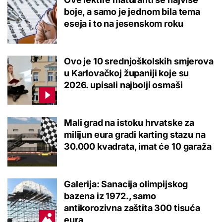
boje, a samo je jednom bila tema
eseja i to na jesenskom roku
Ovo je 10 srednjoškolskih smjerova
u Karlovačkoj županiji koje su
2026. upisali najbolji osmaši
Mali grad na istoku hrvatske za
milijun eura gradi karting stazu na
30.000 kvadrata, imat će 10 garaža
Galerija: Sanacija olimpijskog
bazena iz 1972., samo
antikorozivna zaštita 300 tisuća
eura