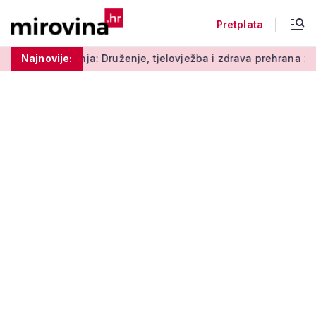
Pretplata
: Druženje, tjelovježba i zdrava prehrana za umirovljenike
Najnovije: