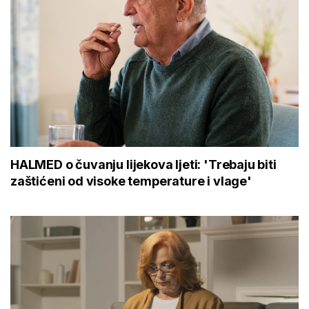
HALMED o čuvanju lijekova ljeti: 'Trebaju biti
zaštićeni od visoke temperature i vlage'