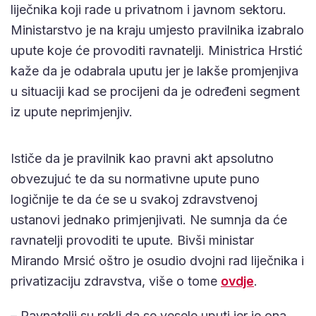
liječnika koji rade u privatnom i javnom sektoru.
Ministarstvo je na kraju umjesto pravilnika izabralo
upute koje će provoditi ravnatelji. Ministrica Hrstić
kaže da je odabrala uputu jer je lakše promjenjiva
u situaciji kad se procijeni da je određeni segment
iz upute neprimjenjiv.
Ističe da je pravilnik kao pravni akt apsolutno
obvezujuć te da su normativne upute puno
logičnije te da će se u svakoj zdravstvenoj
ustanovi jednako primjenjivati. Ne sumnja da će
ravnatelji provoditi te upute. Bivši ministar
Mirando Mrsić oštro je osudio dvojni rad liječnika i
privatizaciju zdravstva, više o tome
ovdje
.
– Ravnatelji su rekli da se vesele uputi jer je ona