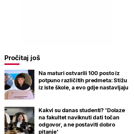
Pročitaj još
Na maturi ostvarili 100 posto iz
potpuno različitih predmeta: Stižu
iz iste škole, a evo gdje nastavljaju
Kakvi su danas studenti? 'Dolaze
na fakultet naviknuti dati točan
odgovor, a ne postaviti dobro
pitanje'