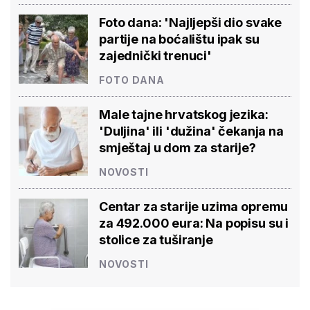
Foto dana: 'Najljepši dio svake
partije na boćalištu ipak su
zajednički trenuci'
FOTO DANA
Male tajne hrvatskog jezika:
'Duljina' ili 'dužina' čekanja na
smještaj u dom za starije?
NOVOSTI
Centar za starije uzima opremu
za 492.000 eura: Na popisu su i
stolice za tuširanje
NOVOSTI