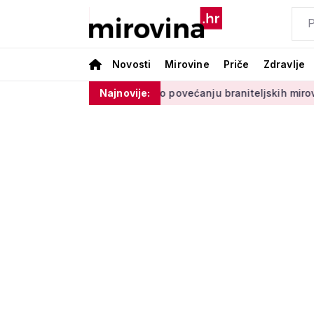
Novosti
Mirovine
Priče
Zdravlje
 negativan
Medved o povećanju braniteljskih mirovina: 'Pr
Najnovije: