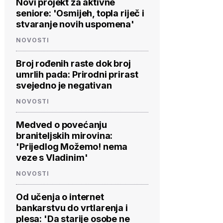
Novi projekt za aktivne
seniore: 'Osmijeh, topla riječ i
stvaranje novih uspomena'
NOVOSTI
Broj rođenih raste dok broj
umrlih pada: Prirodni prirast
svejedno je negativan
NOVOSTI
Medved o povećanju
braniteljskih mirovina:
'Prijedlog Možemo! nema
veze s Vladinim'
NOVOSTI
Od učenja o internet
bankarstvu do vrtlarenja i
plesa: 'Da starije osobe ne