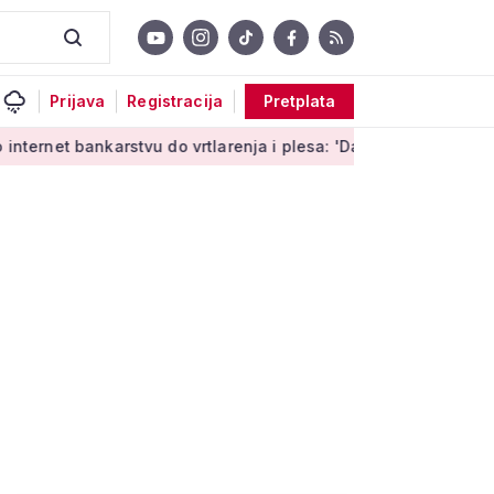
Prijava
Registracija
Pretplata
bankarstvu do vrtlarenja i plesa: 'Da starije osobe ne ostavim