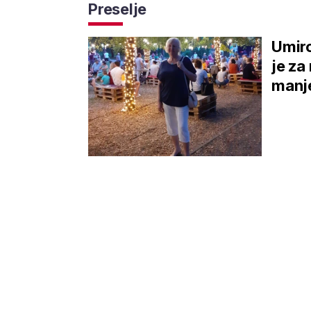
Preselje
Umiro
je za
manj