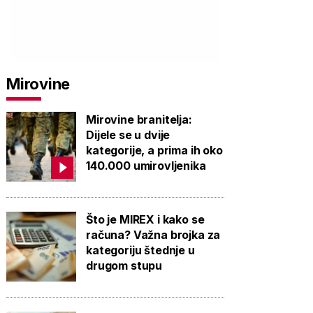
Mirovine
Mirovine branitelja:
Dijele se u dvije
kategorije, a prima ih oko
140.000 umirovljenika
Što je MIREX i kako se
računa? Važna brojka za
kategoriju štednje u
drugom stupu