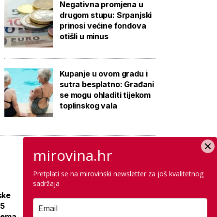
Negativna promjena u
drugom stupu: Srpanjski
prinosi većine fondova
otišli u minus
Kupanje u ovom gradu i
sutra besplatno: Građani
se mogu ohladiti tijekom
toplinskog vala
mirovina.hr
Pretplati se na mirovinski newsletter za još kvalitetnog
sadržaja
Bivša zona ratnih
ske
aviona u Istri
15
danas je omiljena
prema
plaža, a na starim