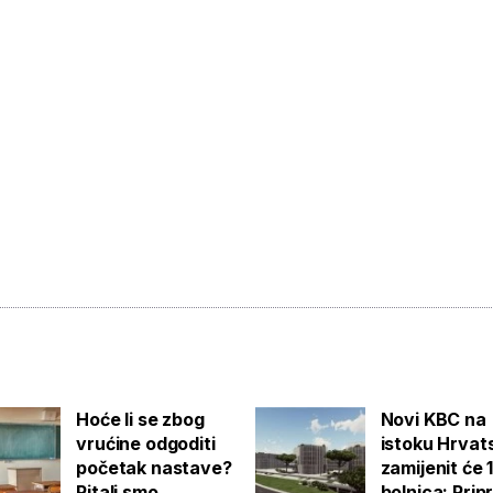
Hoće li se zbog
Novi KBC na
vrućine odgoditi
istoku Hrvat
početak nastave?
zamijenit će 
Pitali smo
bolnica: Pri