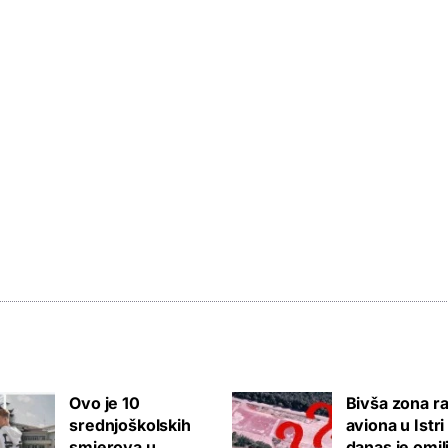
Ovo je 10
Bivša zona ra
srednjoškolskih
aviona u Istri
smjerova u
danas je omil