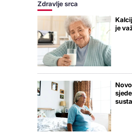
Zdravlje srca
Kalci
je va
Novo 
sjede
sust