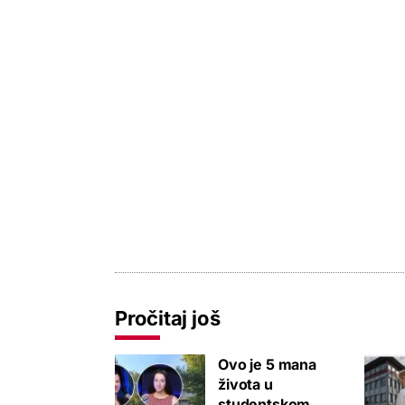
Pročitaj još
Ovo je 5 mana
života u
studentskom