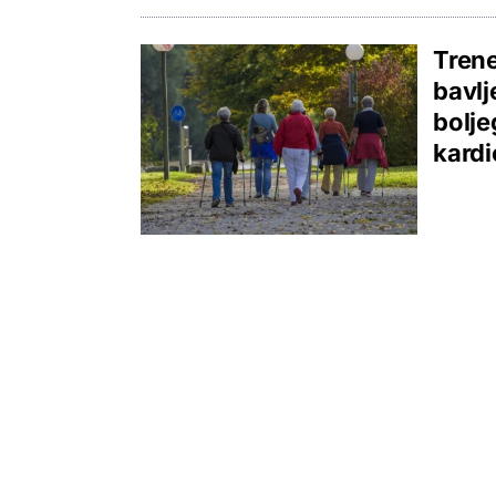
Trene
bavlj
bolje
kardi