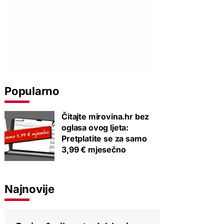
Popularno
Čitajte mirovina.hr bez
oglasa ovog ljeta:
Pretplatite se za samo
3,99 € mjesečno
Najnovije