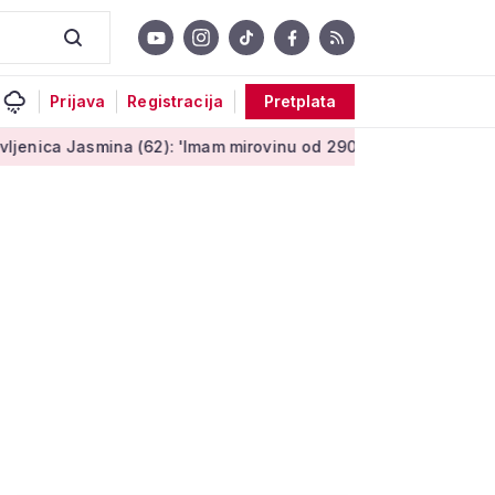
Prijava
Registracija
Pretplata
asmina (62): 'Imam mirovinu od 290 eura, a dobijem i socijalnu