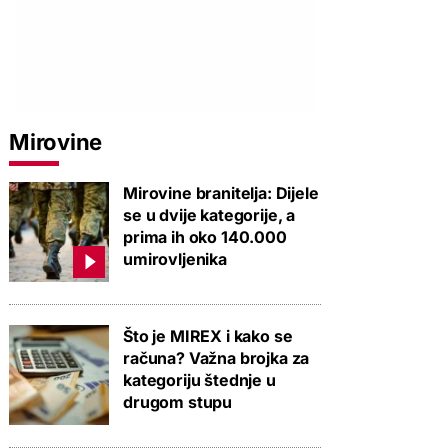
Mirovine
Mirovine branitelja: Dijele
se u dvije kategorije, a
prima ih oko 140.000
umirovljenika
Što je MIREX i kako se
računa? Važna brojka za
kategoriju štednje u
drugom stupu