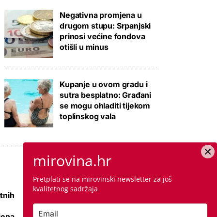
Negativna promjena u
drugom stupu: Srpanjski
prinosi većine fondova
otišli u minus
Kupanje u ovom gradu i
sutra besplatno: Građani
se mogu ohladiti tijekom
toplinskog vala
mirovina.hr
Pretplati se na mirovinski newsletter za još
kvalitetnog sadržaja
tnih
Raspisana dva
mega natječaja za
jena
80 km cesta kod