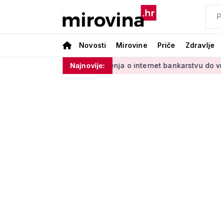
Novosti
Mirovine
Priče
Zdravlje
s Vladinim'
Od učenja o internet bankarstvu do vrtlarenja i
Najnovije: