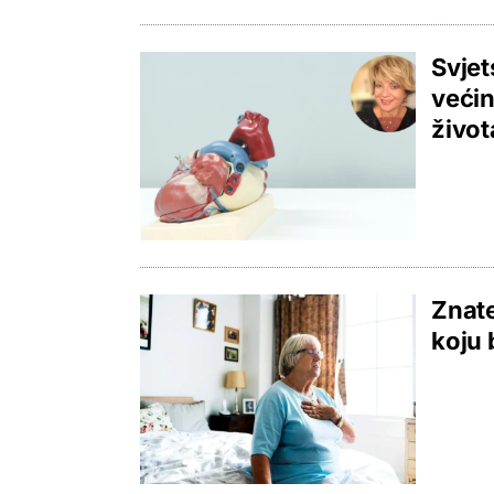
Svjet
većin
život
Znate
koju 