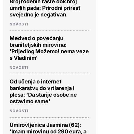
Broj rođenih raste dok broj
umrlih pada: Prirodni prirast
svejedno je negativan
NOVOSTI
Medved o povećanju
braniteljskih mirovina:
'Prijedlog Možemo! nema veze
s Vladinim'
NOVOSTI
Od učenja o internet
bankarstvu do vrtlarenja i
plesa: 'Da starije osobe ne
ostavimo same'
NOVOSTI
Umirovljenica Jasmina (62):
'Imam mirovinu od 290 eura, a