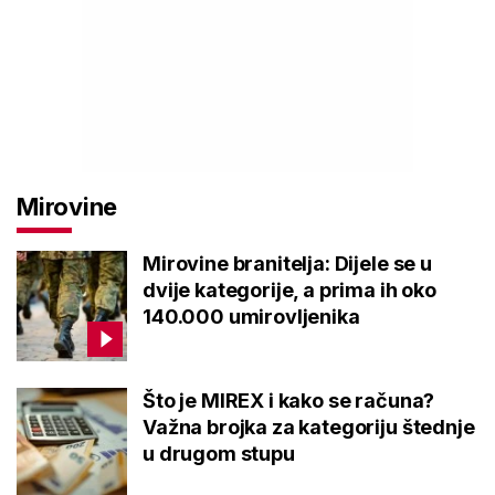
Mirovine
Mirovine branitelja: Dijele se u
dvije kategorije, a prima ih oko
140.000 umirovljenika
Što je MIREX i kako se računa?
Važna brojka za kategoriju štednje
u drugom stupu