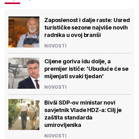
Zaposlenost i dalje raste: Usred
turističke sezone najviše novih
radnika u ovoj branši
NOVOSTI
Cijene goriva idu dolje, a
premijer ističe: 'Ubuduće će se
mijenjati svaki tjedan'
NOVOSTI
Bivši SDP-ov ministar novi
savjetnik Vlade HDZ-a: Cilj je
zaštita standarda
umirovljenika
NOVOSTI