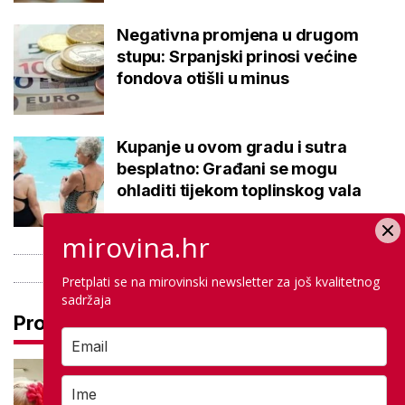
Negativna promjena u drugom
stupu: Srpanjski prinosi većine
fondova otišli u minus
Kupanje u ovom gradu i sutra
besplatno: Građani se mogu
ohladiti tijekom toplinskog vala
mirovina.hr
Pretplati se na mirovinski newsletter za još kvalitetnog
sadržaja
Pročitaj još
Treba li zbog vrućina odgoditi
početak škole? Učenici: 'Budimo