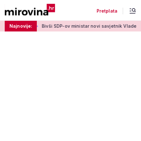
Pretplata
aki tjedan'
Najnovije:
Bivši SDP-ov ministar novi savjetnik Vlade HDZ-a: