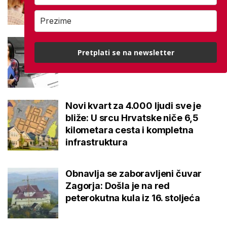
realni, prvi tjedan ne radimo ništa'
Četiri učilišta u problemu, država
Pretplati se na newsletter
pronašla značajne nedostatke:
'Iziskuje korjenite promjene'
Novi kvart za 4.000 ljudi sve je
bliže: U srcu Hrvatske niče 6,5
kilometara cesta i kompletna
infrastruktura
Obnavlja se zaboravljeni čuvar
Zagorja: Došla je na red
peterokutna kula iz 16. stoljeća