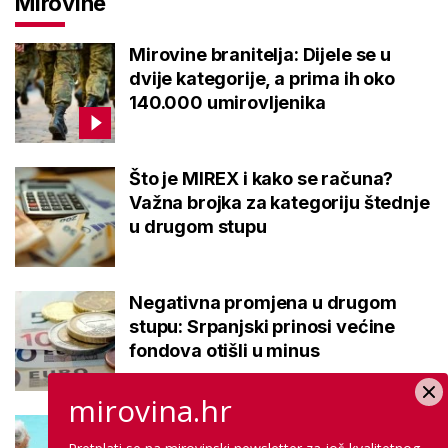
Mirovine
Mirovine branitelja: Dijele se u
dvije kategorije, a prima ih oko
140.000 umirovljenika
Što je MIREX i kako se računa?
Važna brojka za kategoriju štednje
u drugom stupu
Negativna promjena u drugom
stupu: Srpanjski prinosi većine
fondova otišli u minus
mirovina.hr
Kupanje u ovom gradu i sutra