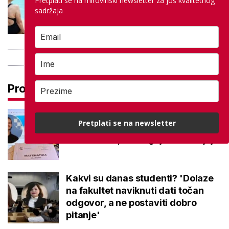
Pretplati se na mirovinski newsletter za još kvalitetnog
besplatno: Građani se mogu
sadržaja
ohladiti tijekom toplinskog vala
Pročitaj još
Na maturi ostvarili 100 posto iz
Pretplati se na newsletter
potpuno različitih predmeta: Stižu
iz iste škole, a evo gdje nastavljaju
Kakvi su danas studenti? 'Dolaze
na fakultet naviknuti dati točan
odgovor, a ne postaviti dobro
pitanje'