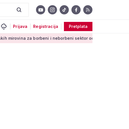
Prijava
Registracija
Pretplata
vina za borbeni i neborbeni sektor od početka 2027. godine