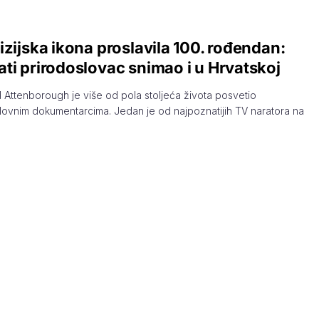
izijska ikona proslavila 100. rođendan:
ti prirodoslovac snimao i u Hrvatskoj
d Attenborough je više od pola stoljeća života posvetio
lovnim dokumentarcima. Jedan je od najpoznatijih TV naratora na