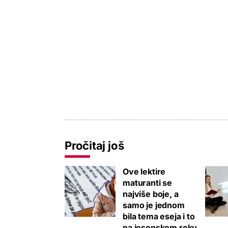
Pročitaj još
Ove lektire
maturanti se
najviše boje, a
samo je jednom
bila tema eseja i to
na jesenskom roku