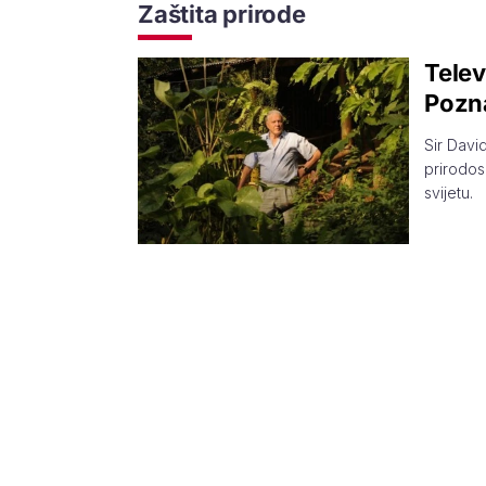
Zaštita prirode
Telev
Pozna
Sir Davi
prirodos
svijetu.