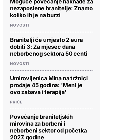
Moguće povećanje naknade za
nezaposlene branitelje: Znamo
koliko ih je na burzi
NOVOSTI
Branitelji će umjesto 2 eura
dobiti 3: Za mjesec dana
neborbenog sektora 50 centi
NOVOSTI
Umirovljenica Mina na tržnici
prodaje 45 godina: 'Meni je
ovo zabava i terapija'
PRIČE
Povećanje braniteljskih
mirovina za borbeni i
neborbeni sektor od početka
2027. godine