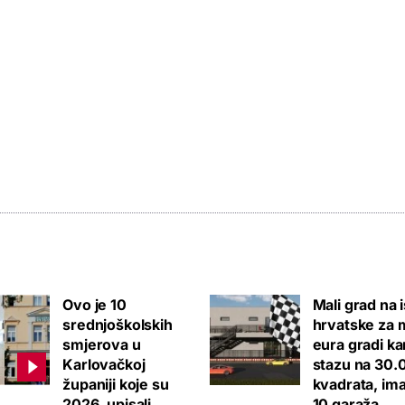
Ovo je 10
Mali grad na 
srednjoškolskih
hrvatske za m
smjerova u
eura gradi ka
Karlovačkoj
stazu na 30.
županiji koje su
kvadrata, ima
2026. upisali
10 garaža