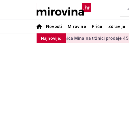
Novosti
Mirovine
Priče
Zdravlje
 50 centi
Umirovljenica Mina na tržnici prodaje 45 godina: '
Najnovije: