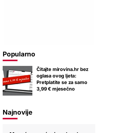
Popularno
Čitajte mirovina.hr bez
oglasa ovog ljeta:
Pretplatite se za samo
3,99 € mjesečno
Najnovije