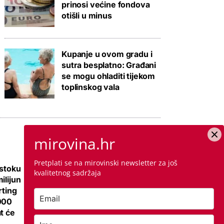
prinosi većine fondova
otišli u minus
Kupanje u ovom gradu i
sutra besplatno: Građani
se mogu ohladiti tijekom
toplinskog vala
mirovina.hr
Pretplati se na mirovinski newsletter za još
istoku
Galerija: Sanacija
kvalitetnog sadržaja
ilijun
olimpijskog bazena
rting
iz 1972., samo
000
antikorozivna
t će
zaštita 300 tisuća
eura