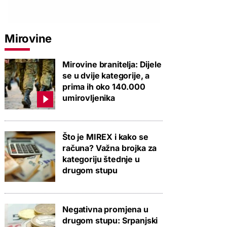
Mirovine
Mirovine branitelja: Dijele
se u dvije kategorije, a
prima ih oko 140.000
umirovljenika
Što je MIREX i kako se
računa? Važna brojka za
kategoriju štednje u
drugom stupu
Negativna promjena u
drugom stupu: Srpanjski