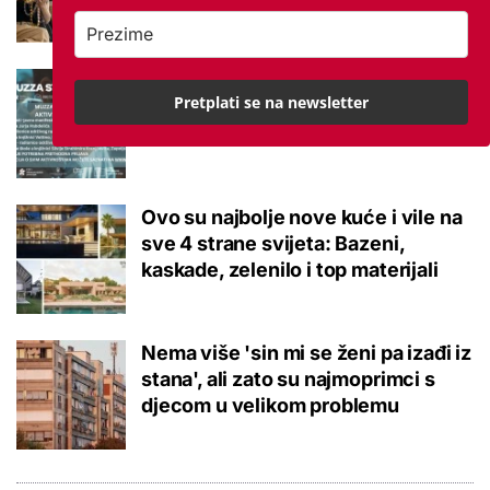
Interaktivno učenje u Varaždinu i
Pretplati se na newsletter
Zagrebu: Sudjelujte u besplatnim
STEM događanjima!
Ovo su najbolje nove kuće i vile na
sve 4 strane svijeta: Bazeni,
kaskade, zelenilo i top materijali
Nema više 'sin mi se ženi pa izađi iz
stana', ali zato su najmoprimci s
djecom u velikom problemu