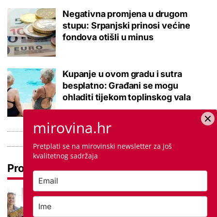
Negativna promjena u drugom
stupu: Srpanjski prinosi većine
fondova otišli u minus
Kupanje u ovom gradu i sutra
besplatno: Građani se mogu
ohladiti tijekom toplinskog vala
mirovina.hr
Pretplati se na mirovinski newsletter za još
kvalitetnog sadržaja
Pročitaj još
Među najtraženijim zanimanjima na
burzi samo za jedno treba faks:
Ostalo malo mjesta za drugi rok