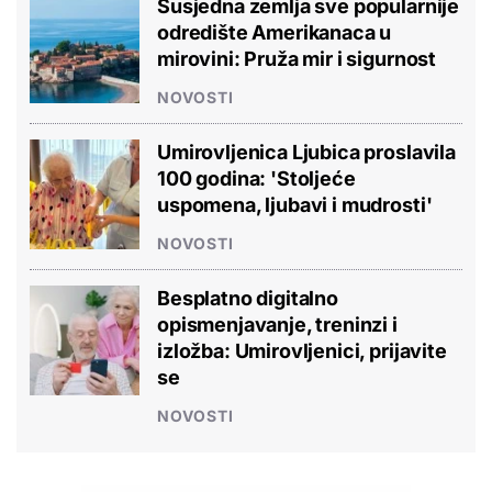
Susjedna zemlja sve popularnije
odredište Amerikanaca u
mirovini: Pruža mir i sigurnost
NOVOSTI
Umirovljenica Ljubica proslavila
100 godina: 'Stoljeće
uspomena, ljubavi i mudrosti'
NOVOSTI
Besplatno digitalno
opismenjavanje, treninzi i
izložba: Umirovljenici, prijavite
se
NOVOSTI