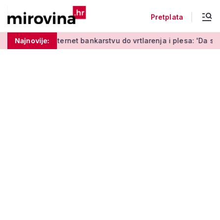
Pretplata
učenja o internet bankarstvu do vrtlarenja i plesa: 'Da starij
Najnovije: