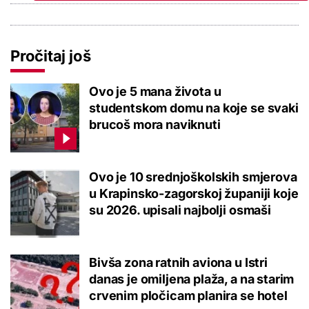
Pročitaj još
Ovo je 5 mana života u
studentskom domu na koje se svaki
brucoš mora naviknuti
Ovo je 10 srednjoškolskih smjerova
u Krapinsko-zagorskoj županiji koje
su 2026. upisali najbolji osmaši
Bivša zona ratnih aviona u Istri
danas je omiljena plaža, a na starim
crvenim pločicam planira se hotel