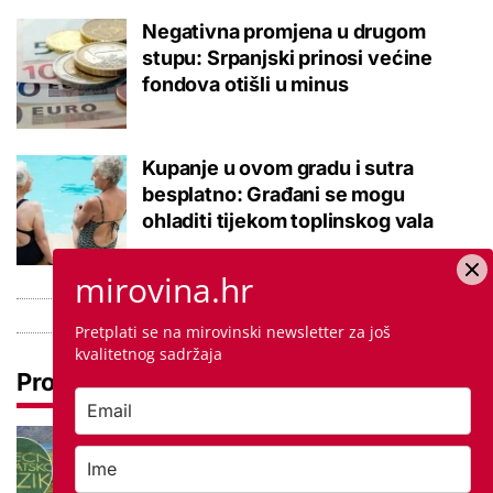
Negativna promjena u drugom
stupu: Srpanjski prinosi većine
fondova otišli u minus
Kupanje u ovom gradu i sutra
besplatno: Građani se mogu
ohladiti tijekom toplinskog vala
mirovina.hr
Pretplati se na mirovinski newsletter za još
kvalitetnog sadržaja
Pročitaj još
Tokom ili tijekom nastave? Ova
jezična dvojba često zbunjuje, a
odgovor je zapravo jednostavan