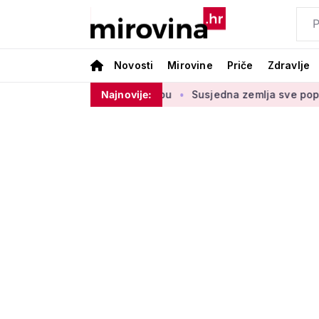
Novosti
Mirovine
Priče
Zdravlje
u štednje u drugom stupu
Najnovije:
Susjedna zemlja sve popularnije o