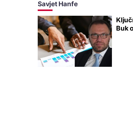
Savjet Hanfe
Ključ
Buk o