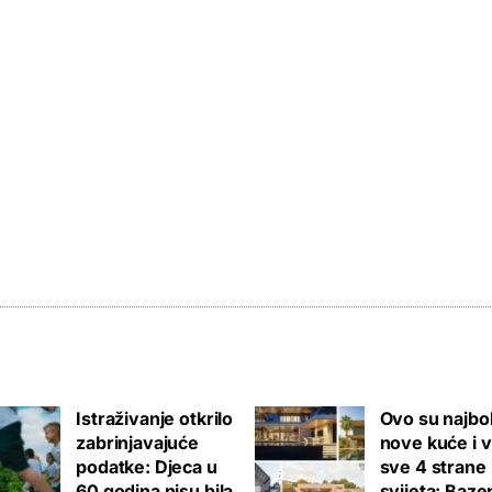
Istraživanje otkrilo
Ovo su najbol
zabrinjavajuće
nove kuće i v
podatke: Djeca u
sve 4 strane
60 godina nisu bila
svijeta: Bazen