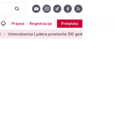
Prijava
Registracija
Pretplata
ovljenica Ljubica proslavila 100 godina: 'Stoljeće uspomena, lju