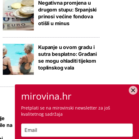
Negativna promjena u
drugom stupu: Srpanjski
prinosi većine fondova
otišli u minus
Kupanje u ovom gradu i
sutra besplatno: Građani
se mogu ohladiti tijekom
toplinskog vala
mirovina.hr
Pretplati se na mirovinski newsletter za još
kvalitetnog sadržaja
je
Nema više 'sin mi
ile na
se ženi pa izađi iz
stana', ali zato su
i,
najmoprimci s