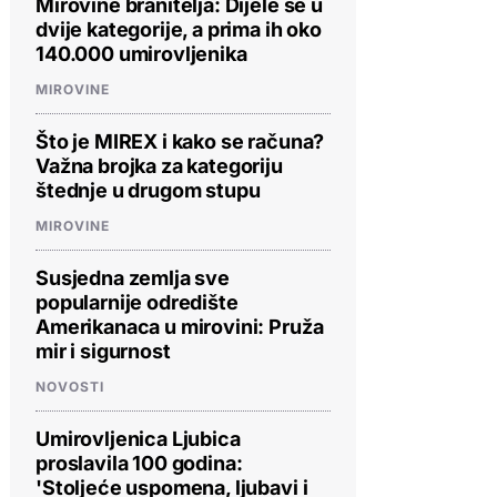
Mirovine branitelja: Dijele se u
dvije kategorije, a prima ih oko
140.000 umirovljenika
MIROVINE
Što je MIREX i kako se računa?
Važna brojka za kategoriju
štednje u drugom stupu
MIROVINE
Susjedna zemlja sve
popularnije odredište
Amerikanaca u mirovini: Pruža
mir i sigurnost
NOVOSTI
Umirovljenica Ljubica
proslavila 100 godina:
'Stoljeće uspomena, ljubavi i