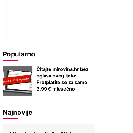
Popularno
Čitajte mirovina.hr bez
oglasa ovog ljeta:
Pretplatite se za samo
3,99 € mjesečno
Najnovije