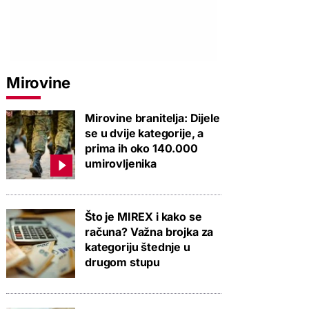
Mirovine
Mirovine branitelja: Dijele
se u dvije kategorije, a
prima ih oko 140.000
umirovljenika
Što je MIREX i kako se
računa? Važna brojka za
kategoriju štednje u
drugom stupu