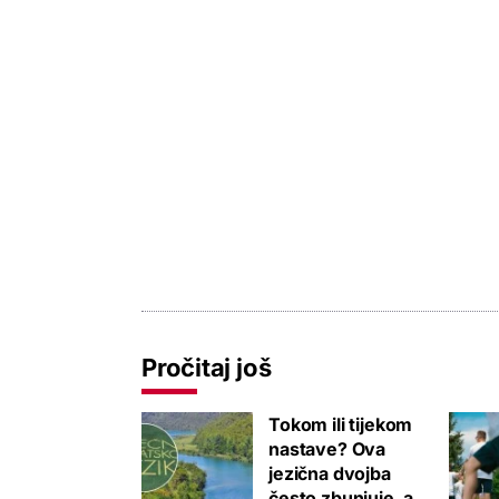
Pročitaj još
Tokom ili tijekom
nastave? Ova
jezična dvojba
često zbunjuje, a