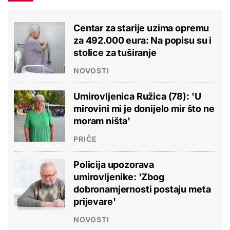
Centar za starije uzima opremu
za 492.000 eura: Na popisu su i
stolice za tuširanje
NOVOSTI
Umirovljenica Ružica (78): 'U
mirovini mi je donijelo mir što ne
moram ništa'
PRIČE
Policija upozorava
umirovljenike: 'Zbog
dobronamjernosti postaju meta
prijevare'
NOVOSTI