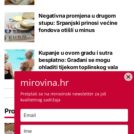
Negativna promjena u drugom
stupu: Srpanjski prinosi većine
fondova otišli u minus
Kupanje u ovom gradu i sutra
besplatno: Građani se mogu
ohladiti tijekom toplinskog vala
mirovina.hr
Pretplati se na mirovinski newsletter za još
kvalitetnog sadržaja
Pročitaj još
Promjena prakse za sve SC-ove,
kršili su zakon? Za jedan nam je