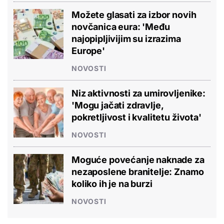
Možete glasati za izbor novih
novčanica eura: 'Među
najopipljivijim su izrazima
Europe'
NOVOSTI
Niz aktivnosti za umirovljenike:
'Mogu jačati zdravlje,
pokretljivost i kvalitetu života'
NOVOSTI
Moguće povećanje naknade za
nezaposlene branitelje: Znamo
koliko ih je na burzi
NOVOSTI