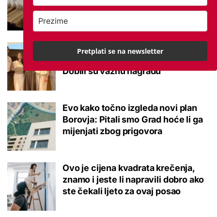
potvrđeno
Studenti otkrili kako se obraćati
Pretplati se na newsletter
mladima kad je u pitanju alkohol:
Dobili su važnu nagradu
Evo kako točno izgleda novi plan
Borovja: Pitali smo Grad hoće li ga
mijenjati zbog prigovora
Ovo je cijena kvadrata krečenja,
znamo i jeste li napravili dobro ako
ste čekali ljeto za ovaj posao