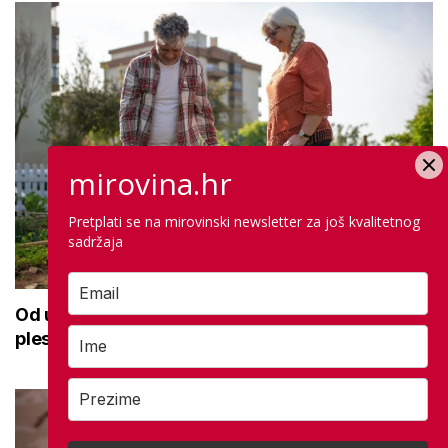
mirovina.hr
Pretplati se na mirovinski newsletter za još kvalitetnog
sadržaja
Od učenja o internet bankarstvu do vrtlarenja i
plesa: 'Da starije osobe ne ostavimo same'