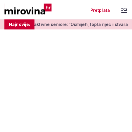
Pretplata
a aktivne seniore: 'Osmijeh, topla riječ i stvaranje novih uspo
Najnovije: