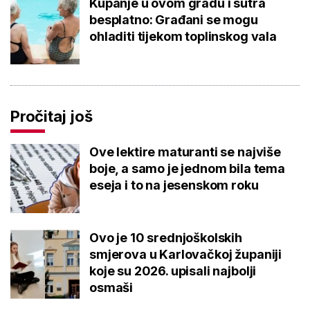
Kupanje u ovom gradu i sutra
besplatno: Građani se mogu
ohladiti tijekom toplinskog vala
Pročitaj još
Ove lektire maturanti se najviše
boje, a samo je jednom bila tema
eseja i to na jesenskom roku
Ovo je 10 srednjoškolskih
smjerova u Karlovačkoj županiji
koje su 2026. upisali najbolji
osmaši