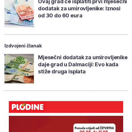
Ovaj grad će isplatiti prvi mjesečni
dodatak za umirovljenike: Iznosi
od 30 do 60 eura
Izdvojeni članak
Mjesečni dodatak za umirovljenike
daje grad u Dalmaciji: Evo kada
stiže druga isplata