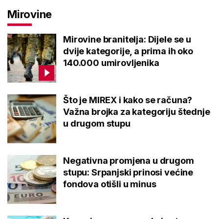
Mirovine
Mirovine branitelja: Dijele se u
dvije kategorije, a prima ih oko
140.000 umirovljenika
Što je MIREX i kako se računa?
Važna brojka za kategoriju štednje
u drugom stupu
Negativna promjena u drugom
stupu: Srpanjski prinosi većine
fondova otišli u minus