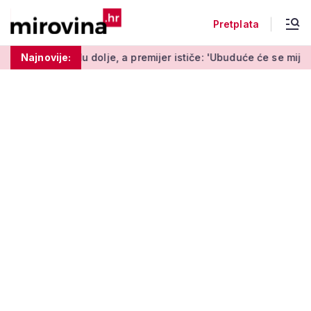
Pretplata
olje, a premijer ističe: 'Ubuduće će se mijenjati svaki tjedan'
Najnovije: