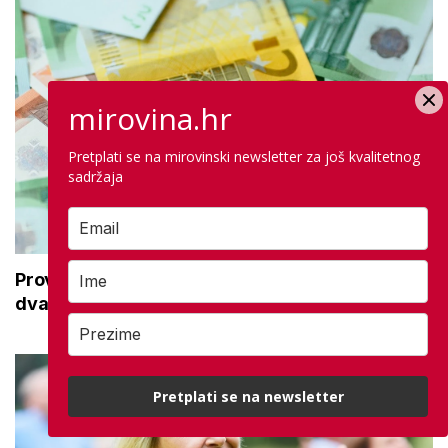
mirovina.hr
Pretplati se na mirovinski newsletter za još kvalitetnog
sadržaja
Provjera stanja štednje u drugom stupu: Ova
dva pojma morate znati
Pretplati se na newsletter