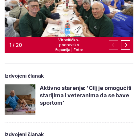
13. susreti
umirovljenika,
Virovitičko-
1
/
20
podravska
županija | Foto:
Kristijan Toplak,
Martina Bašić
Izdvojeni članak
Aktivno starenje: 'Cilj je omogućiti
starijima i veteranima da se bave
sportom'
Izdvojeni članak