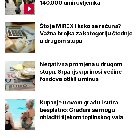
140.000 umirovljenika
Što je MIREX i kako se računa?
Važna brojka za kategoriju štednje
u drugom stupu
Negativna promjena u drugom
stupu: Srpanjski prinosi većine
fondova otišli u minus
Kupanje u ovom gradu i sutra
besplatno: Građani se mogu
ohladiti tijekom toplinskog vala