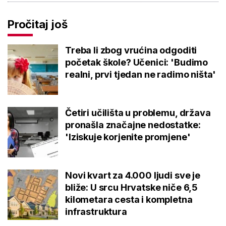
Pročitaj još
Treba li zbog vrućina odgoditi
početak škole? Učenici: 'Budimo
realni, prvi tjedan ne radimo ništa'
Četiri učilišta u problemu, država
pronašla značajne nedostatke:
'Iziskuje korjenite promjene'
Novi kvart za 4.000 ljudi sve je
bliže: U srcu Hrvatske niče 6,5
kilometara cesta i kompletna
infrastruktura