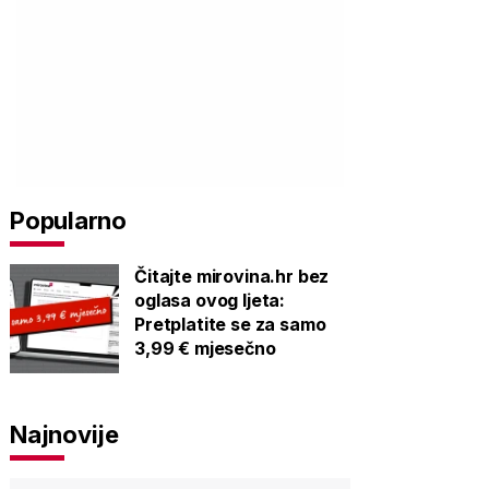
Popularno
Čitajte mirovina.hr bez
oglasa ovog ljeta:
Pretplatite se za samo
3,99 € mjesečno
Najnovije