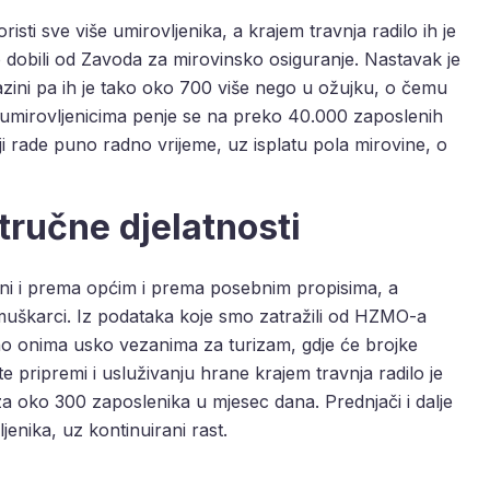
ti sve više umirovljenika, a krajem travnja radilo ih je
dobili od Zavoda za mirovinsko osiguranje. Nastavak je
azini pa ih je tako oko 700 više nego u ožujku, o čemu
umirovljenicima penje se na preko 40.000 zaposlenih
i rade puno radno vrijeme, uz isplatu pola mirovine, o
stručne djelatnosti
ni i prema općim i prema posebnim propisima, a
muškarci. Iz podataka koje smo zatražili od HZMO-a
sebno onima usko vezanima za turizam, gdje će brojke
te pripremi i usluživanju hrane krajem travnja radilo je
 za oko 300 zaposlenika u mjesec dana. Prednjači i dalje
jenika, uz kontinuirani rast.