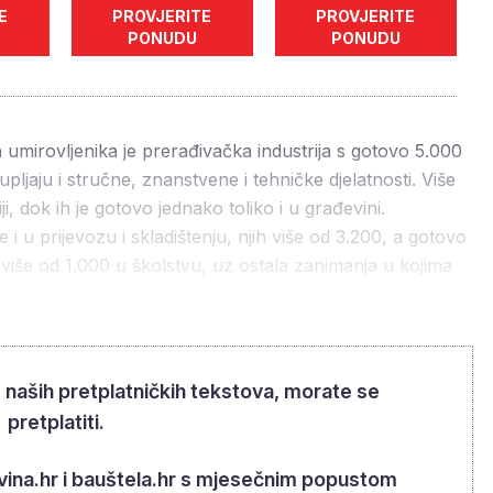
E
PROVJERITE
PROVJERITE
PONUDU
PONUDU
umirovljenika je prerađivačka industrija s gotovo 5.000
pljaju i stručne, znanstvene i tehničke djelatnosti. Više
ji, dok ih je gotovo jednako toliko i u građevini.
 u prijevozu i skladištenju, njih više od 3.200, a gotovo
 a više od 1.000 u školstvu, uz ostala zanimanja u kojima
m naših pretplatničkih tekstova, morate se
pretplatiti.
rovina.hr i bauštela.hr s mjesečnim popustom