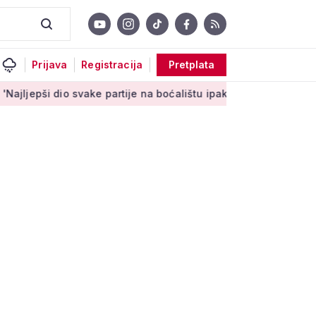
Prijava
Registracija
Pretplata
 svake partije na boćalištu ipak su zajednički trenuci'
Male t