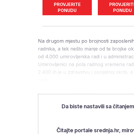
PROVJERITE
PROVJERIT
PONUDU
PONUDU
Na drugom mjestu po brojnosti zaposlenih 
radnika, a tek nešto manje od te brojke oku
od 4.000 umirovljenika radi i u administraci
Umirovljenici na pola radnog vremena rade i
2.400 ih je u zdravstvu i socijalnoj skrbi,
rade.
Da biste nastavili sa čitanje
Čitajte portale srednja.hr, mi