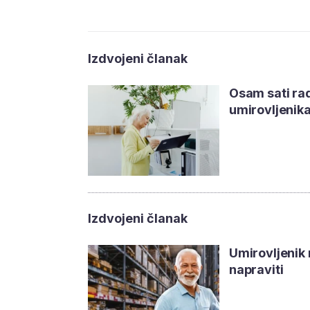
Izdvojeni članak
Osam sati rad
umirovljenika
Izdvojeni članak
Umirovljenik r
napraviti