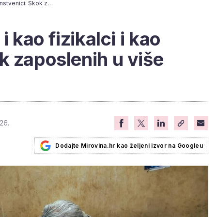
Umirovljenici rade i kao fizikalci i kao znanstvenici: Skok zaposlenih u više djelatnosti
i kao fizikalci i kao
k zaposlenih u više
26.
Dodajte Mirovina.hr kao željeni izvor na Googleu