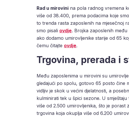
Rad u mirovini
na pola radnog vremena koris
više od 38.400, prema podacima koje smo 
to trenda rasta zaposlenih na mjesečnoj r
smo pisali
ovdje
. Brojka zaposlenih među 
ako dodamo umirovljenike starije od 65 koj
čemu čitajte
ovdje
.
Trgovina, prerada i 
Među zaposlenima u mirovini su umirovlje
gledajući po spolu, gotovo 65 posto čine 
vidljiv je skok u većini djelatnosti, a po
kulminirati tek u špici sezone. U smještaju 
više od 2.500 umirovljenika, što je porast
trgovina koja okuplja više od 6.200 umirovl