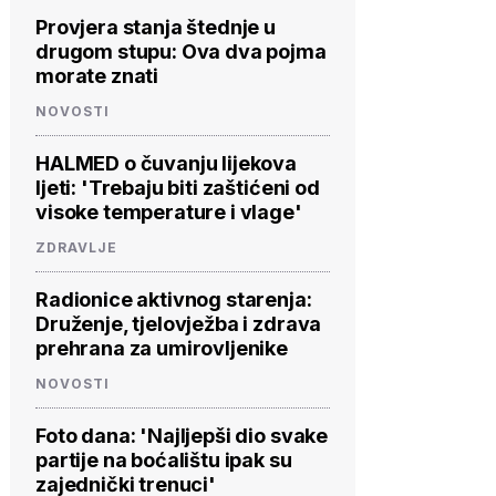
Provjera stanja štednje u
drugom stupu: Ova dva pojma
morate znati
NOVOSTI
HALMED o čuvanju lijekova
ljeti: 'Trebaju biti zaštićeni od
visoke temperature i vlage'
ZDRAVLJE
Radionice aktivnog starenja:
Druženje, tjelovježba i zdrava
prehrana za umirovljenike
NOVOSTI
Foto dana: 'Najljepši dio svake
partije na boćalištu ipak su
zajednički trenuci'