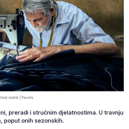
tariji radnik | Pexels
ni, preradi i stručnim djelatnostima. U travnju
ma, poput onih sezonskih.