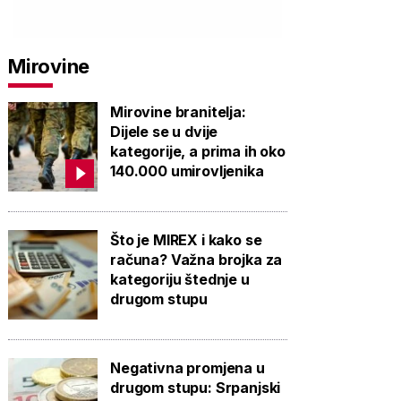
PROVJERITE
PROVJERITE
PROVJ
PONUDU
PONUDU
PON
Mirovine
Mirovine branitelja:
Dijele se u dvije
kategorije, a prima ih oko
140.000 umirovljenika
Što je MIREX i kako se
računa? Važna brojka za
kategoriju štednje u
drugom stupu
Negativna promjena u
drugom stupu: Srpanjski