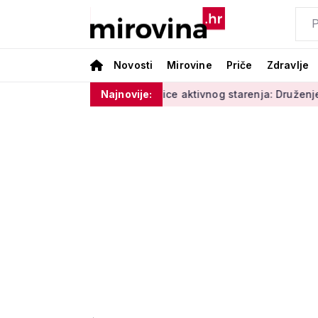
Novosti
Mirovine
Priče
Zdravlje
 vlage'
Radionice aktivnog starenja: Druženje, tjelovježba 
Najnovije: