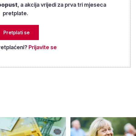
popust
, a akcija vrijedi za prva tri mjeseca
pretplate.
Pretplati se
retplaćeni?
Prijavite se