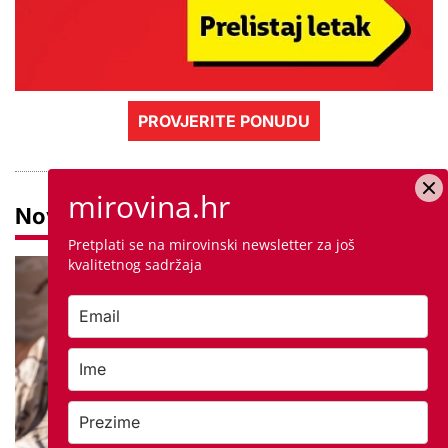
PROVJERITE PONUDU
mirovina.hr
Novosti
Pretplati se na mirovinski newsletter za još
kvalitetnog sadržaja