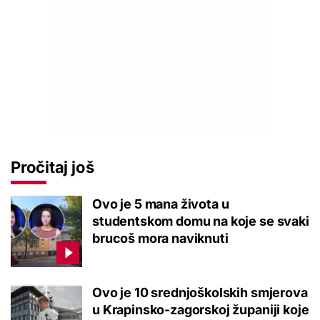
Pročitaj još
Ovo je 5 mana života u
studentskom domu na koje se svaki
brucoš mora naviknuti
Ovo je 10 srednjoškolskih smjerova
u Krapinsko-zagorskoj županiji koje