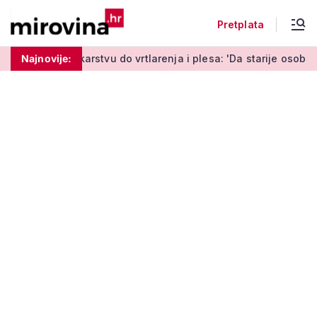
Pretplata
stvu do vrtlarenja i plesa: 'Da starije osobe ne ostavimo same'
Najnovije: