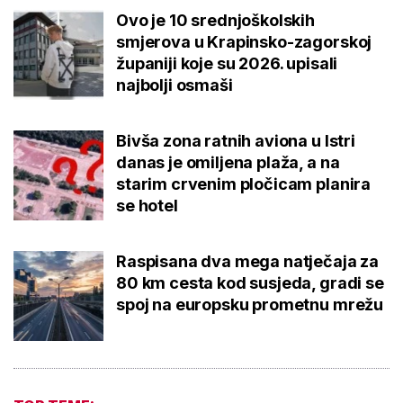
Ovo je 10 srednjoškolskih
smjerova u Krapinsko-zagorskoj
županiji koje su 2026. upisali
najbolji osmaši
Bivša zona ratnih aviona u Istri
danas je omiljena plaža, a na
starim crvenim pločicam planira
se hotel
Raspisana dva mega natječaja za
80 km cesta kod susjeda, gradi se
spoj na europsku prometnu mrežu