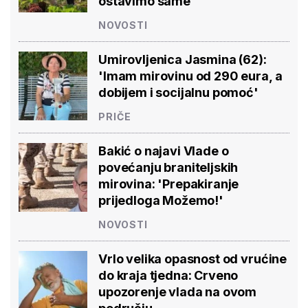
ostavimo same'
NOVOSTI
Umirovljenica Jasmina (62):
'Imam mirovinu od 290 eura, a
dobijem i socijalnu pomoć'
PRIČE
Bakić o najavi Vlade o
povećanju braniteljskih
mirovina: 'Prepakiranje
prijedloga Možemo!'
NOVOSTI
Vrlo velika opasnost od vrućine
do kraja tjedna: Crveno
upozorenje vlada na ovom