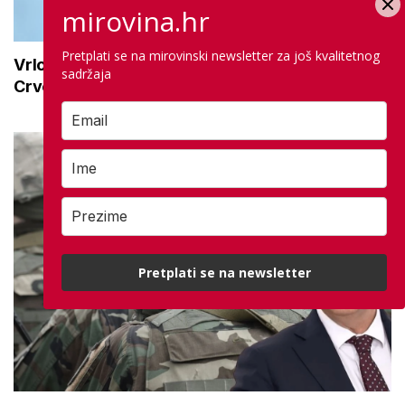
mirovina.hr
Pretplati se na mirovinski newsletter za još kvalitetnog
Vrlo velika opasnost od vrućine do kraja tjedna:
sadržaja
Crveno upozorenje vlada na ovom području
Pretplati se na newsletter