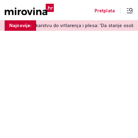
Pretplata
karstvu do vrtlarenja i plesa: 'Da starije osobe ne ostavimo sa
Najnovije: