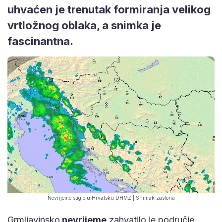
uhvaćen je trenutak formiranja velikog
vrtložnog oblaka, a snimka je
fascinantna.
Nevrijeme stiglo u Hrvatsku DHMZ | Snimak zaslona
Grmljavinsko
nevrijeme
zahvatilo je područje