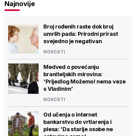
Najnovije
Broj rođenih raste dok broj
umrlih pada: Prirodni prirast
svejedno je negativan
NOVOSTI
Medved o povećanju
braniteljskih mirovina:
'Prijedlog Možemo! nema veze
s Vladinim'
NOVOSTI
Od učenja o internet
bankarstvu do vrtlarenja i
plesa: 'Da starije osobe ne