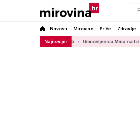
Novosti
Mirovine
Priče
Zdravlje
og sektora 50 centi
Najnovije:
Umirovljenica Mina na tržnici prodaje 45