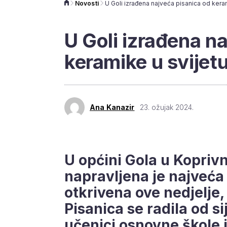
Novosti
U Goli izrađena n
keramike u svijetu
Ana Kanazir
23. ožujak 2024.
U općini Gola u Kopriv
napravljena je najveća 
otkrivena ove nedjelje, 
Pisanica se radila od si
učenici osnovne škole 