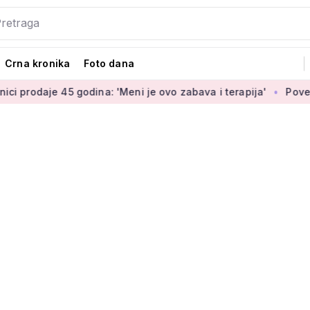
Crna kronika
Foto dana
 godina: 'Meni je ovo zabava i terapija'
Povećanje branitel