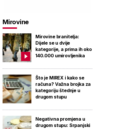
Mirovine
Mirovine branitelja:
Dijele se u dvije
kategorije, a prima ih oko
140.000 umirovljenika
Što je MIREX i kako se
računa? Važna brojka za
kategoriju štednje u
drugom stupu
Negativna promjena u
drugom stupu: Srpanjski