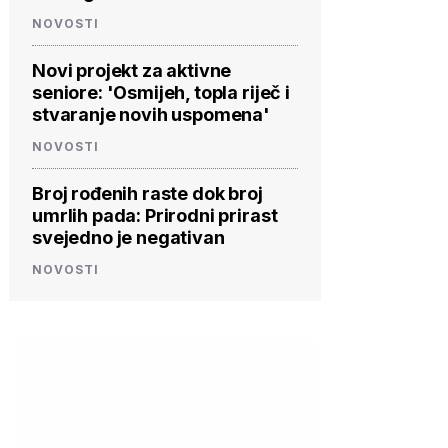
NOVOSTI
Novi projekt za aktivne
seniore: 'Osmijeh, topla riječ i
stvaranje novih uspomena'
NOVOSTI
Broj rođenih raste dok broj
umrlih pada: Prirodni prirast
svejedno je negativan
NOVOSTI
PROVJERITE
PROVJERITE
PROVJ
PONUDU
PONUDU
PON