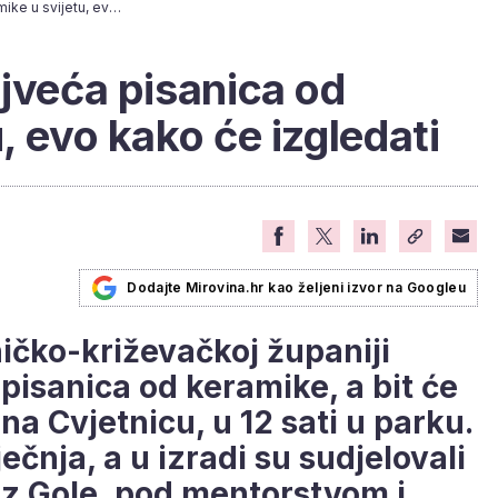
U Goli izrađena najveća pisanica od keramike u svijetu, evo kako će izgledati
ajveća pisanica od
, evo kako će izgledati
Dodajte Mirovina.hr kao željeni izvor na Googleu
ničko-križevačkoj županiji
pisanica od keramike, a bit će
na Cvjetnicu, u 12 sati u parku.
ječnja, a u izradi su sudjelovali
iz Gole, pod mentorstvom i