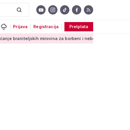
Prijava
Registracija
Pretplata
jskih mirovina za borbeni i neborbeni sektor od početka 2027.