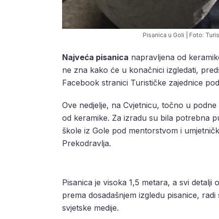
Pisanica u Goli | Foto: Tur
Najveća pisanica
napravljena od keramike 
ne zna kako će u konačnici izgledati, preds
Facebook stranici Turističke zajednice po
Ove nedjelje, na Cvjetnicu, točno u podne 
od keramike. Za izradu su bila potrebna pu
škole iz Gole pod mentorstvom i umjetnič
Prekodravlja.
Pisanica je visoka 1,5 metara, a svi detalj
prema dosadašnjem izgledu pisanice, radi s
svjetske medije.