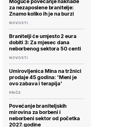
Moguće povećanje naknade
za nezaposlene branitelje:
Znamo koliko ih je na burzi
NOVOSTI
Branitelji će umjesto 2 eura
dobiti 3: Za mjesec dana
neborbenog sektora 50 centi
NOVOSTI
Umirovljenica Mina na tržnici
prodaje 45 godina: 'Meni je
ovo zabava i terapija'
PRIČE
Povećanje braniteljskih
mirovina za borbeni i
neborbeni sektor od početka
2027. godine