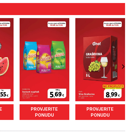
E
PROVJERITE
PROVJERITE
PONUDU
PONUDU