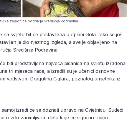
ističke zajednice područja Središnja Podravina
na svijetu bit će postavljena u općini Gola. Iako se još
tavljen je dio njezinog izgleda, a sve je objavljeno na
dručja Središnja Podravina.
će biti predstavljena najveća pisanica na svijetu izrađena
na tri mjeseca rada, a izradili su je učenici osnovne
kim vodstvom Dragutina Ciglara, poznatog umjetnika iz
i o samoj izradi će se doznati upravo na Cvjetnicu. Sudeći
e o vrlo zanimljivom djelu koje će sigurno obići i