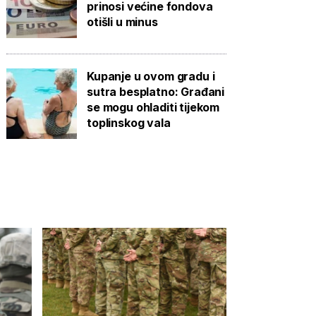
prinosi većine fondova
otišli u minus
Kupanje u ovom gradu i
sutra besplatno: Građani
se mogu ohladiti tijekom
toplinskog vala