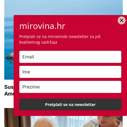
mirovina.hr
Pretplati se na mirovinski newsletter za još
kvalitetnog sadržaja
Susjedna zemlja sve popularnije odredište
Amerikanaca u mirovini: Pruža mir i sigurnost
Pretplati se na newsletter