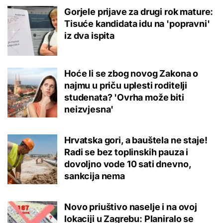
Gorjele prijave za drugi rok mature:
Tisuće kandidata idu na 'popravni'
iz dva ispita
Hoće li se zbog novog Zakona o
najmu u priču uplesti roditelji
studenata? 'Ovrha može biti
neizvjesna'
Hrvatska gori, a bauštela ne staje!
Radi se bez toplinskih pauza i
dovoljno vode 10 sati dnevno,
sankcija nema
Novo priuštivo naselje i na ovoj
lokaciji u Zagrebu: Planiralo se