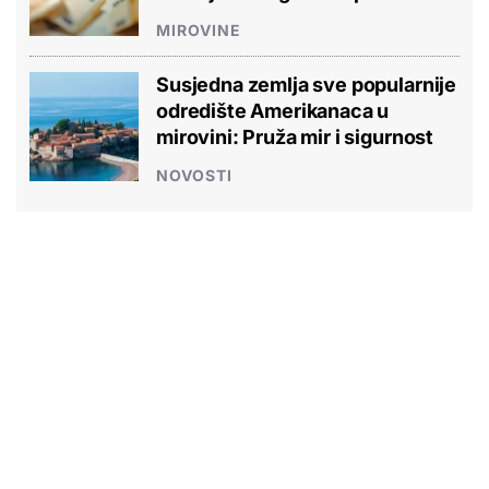
MIROVINE
Susjedna zemlja sve popularnije
odredište Amerikanaca u
mirovini: Pruža mir i sigurnost
NOVOSTI