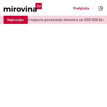
Pretplata
r najavio povećanje mirovina za 200.000 branitelja: Zakon u p
Najnovije: