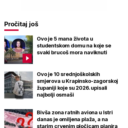
Pročitaj još
Ovo je 5 mana života u
studentskom domu na koje se
svaki brucoš mora naviknuti
Ovo je 10 srednjoškolskih
smjerova u Krapinsko-zagorskoj
županiji koje su 2026. upisali
najbolji osmaši
Bivša zona ratnih aviona u Istri
danas je omiljena plaža, a na
starim crvenim pločicam planira