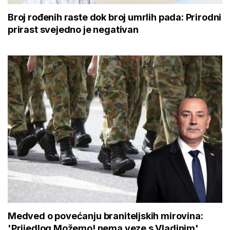
Broj rođenih raste dok broj umrlih pada: Prirodni
prirast svejedno je negativan
Medved o povećanju braniteljskih mirovina:
'Prijedlog Možemo! nema veze s Vladinim'