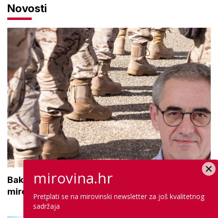
Novosti
mirovina.hr
Bakić o najavi Vlade o povećanju braniteljskih
mirovina: 'Prepakiranje prijedloga Možemo!'
Pretplati se na mirovinski newsletter za još kvalitetnog
sadržaja