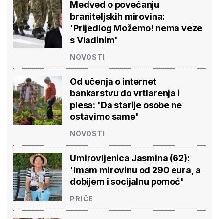
Medved o povećanju
braniteljskih mirovina:
'Prijedlog Možemo! nema veze
s Vladinim'
NOVOSTI
Od učenja o internet
bankarstvu do vrtlarenja i
plesa: 'Da starije osobe ne
ostavimo same'
NOVOSTI
Umirovljenica Jasmina (62):
'Imam mirovinu od 290 eura, a
dobijem i socijalnu pomoć'
PRIČE