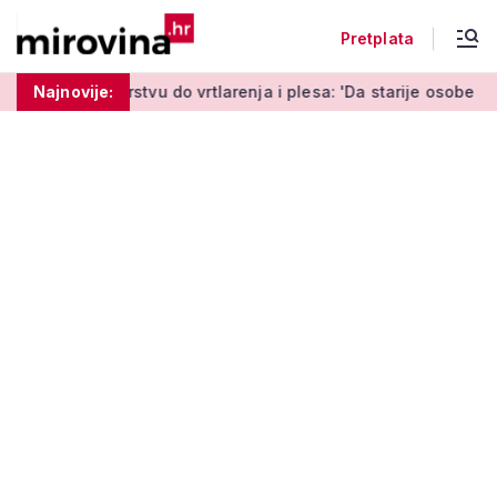
Pretplata
u do vrtlarenja i plesa: 'Da starije osobe ne ostavimo same'
Najnovije: