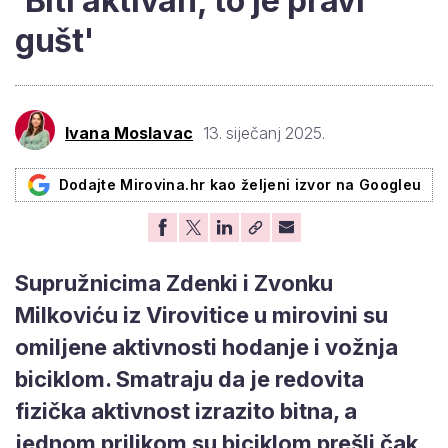
'Biti aktivan, to je pravi
gušt'
Ivana Moslavac
13. siječanj 2025.
Dodajte Mirovina.hr kao željeni izvor na Googleu
Supružnicima Zdenki i Zvonku
Milkoviću iz Virovitice u mirovini su
omiljene aktivnosti hodanje i vožnja
biciklom. Smatraju da je redovita
fizička aktivnost izrazito bitna, a
jednom prilikom su biciklom prešli čak