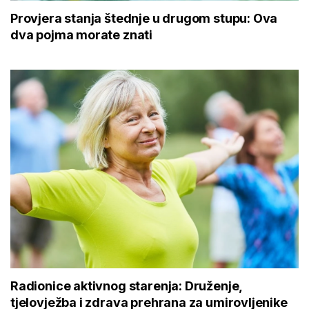
Provjera stanja štednje u drugom stupu: Ova
dva pojma morate znati
Radionice aktivnog starenja: Druženje,
tjelovježba i zdrava prehrana za umirovljenike