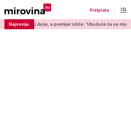
Pretplata
olje, a premijer ističe: 'Ubuduće će se mijenjati svaki tjedan'
Najnovije: