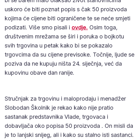
bi se barem malo olakšao život stanovnicima
uskoro će biti poznat popis s čak 50 proizvoda
kojima će cijene biti ograničene te se neće smjeti
podizati. Više smo pisali i
ovdje.
Osim toga,
društvenim mrežama se širi i poruka o bojkotu
svih trgovina u petak kako bi se pokazalo
trgovcima da su cijene previsoke. Točnije, ljude se
poziva da ne kupuju ništa 24. siječnja, već da
kupovinu obave dan ranije.
Stručnjak za trgovinu i maloprodaju i menadžer
Slobodan Školnik je rekao kako nije pratio
sastanak predstavnika Vlade, trgovaca i
dobavljača oko popisa 50 proizvoda . On misli da
je to lanjski snijeg, ali i kako su stalno isti sastanci.