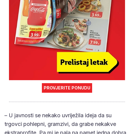
PROVJERITE PONUDU
– U javnosti se nekako uvriježila ideja da su
trgovci pohlepni, gramzivi, da grabe nekakve
ekstraprofite. Pa mi je pala na pamet jedna dobra