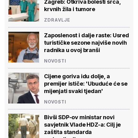
Zagreb: Otkriva bolesti srca,
krvnih žila i tumore
ZDRAVLJE
Zaposlenost i dalje raste: Usred
turističke sezone najviše novih
radnika u ovoj branši
NOVOSTI
Cijene goriva idu dolje, a
premijer ističe: 'Ubuduće će se
mijenjati svaki tjedan'
NOVOSTI
Bivši SDP-ov ministar novi
savjetnik Vlade HDZ-a: Cilj je
zaštita standarda