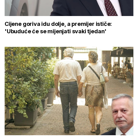
Cijene goriva idu dolje, a premijer ističe:
'Ubuduće će se mijenjati svaki tjedan'