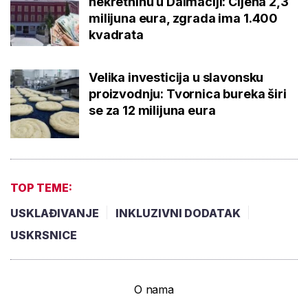
nekretninu u Dalmaciji: Cijena 2,3
milijuna eura, zgrada ima 1.400
kvadrata
Velika investicija u slavonsku
proizvodnju: Tvornica bureka širi
se za 12 milijuna eura
TOP TEME:
USKLAĐIVANJE
INKLUZIVNI DODATAK
USKRSNICE
O nama